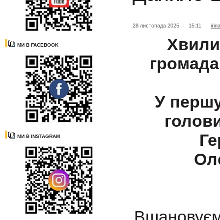
28 листопада 2025
|
15:11
|
irin
Хвили
МИ В FACEBOOK
громад
У першу
голов
Ге
МИ В INSTAGRAM
Ол
Вшановуємо