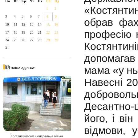
Пн
Вт
Ср
Чт
Пт
Сб
Нд
«Костянти
1
2
3
4
5
6
7
9
8
обрав фах
10
11
12
13
14
16
15
професію 
17
18
19
20
21
22
23
24
25
26
27
28
29
30
Костянти
31
допомага
мама «у нь
НАША АДРЕСА:
Навесні 2
добровол
Десантно
його, і ві
відмови, 
Костянтинівська центральна міська