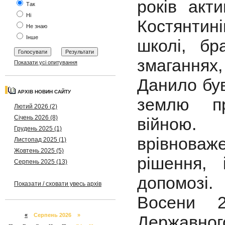
років акт
Так
Ні
Костянтин
Не знаю
Інше
школі, бр
змаганнях,
Показати усі опитування
Данило був
АРХІВ НОВИН САЙТУ
землю пр
Лютий 2026 (2)
Січень 2026 (8)
війною.
Грудень 2025 (1)
врівноваже
Листопад 2025 (1)
Жовтень 2025 (5)
рішення,
Серпень 2025 (13)
допомозі.
Показати / сховати увесь архів
Восени 
«
Серпень 2026 »
Держав