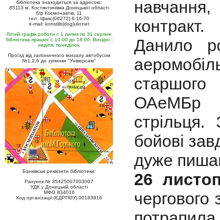
навчання
бібліотека знаходиться за адресою:
85113 м. Костянтинівка Донецької області
б/р Космонавтів, 11
тел. /факс(06272) 6-16-70
контракт.
e-mail: konstlib(dog)ukr.net
Літній графік роботи с 1 липня по 31 серпня:
Данило р
бібліотека працює с 10:00 до 18:00. Вихідні -
неділя, понеділок.
Проїзд від залізничного вокзалу автобусом
аеромобіль
№1,2,6 до зупинки "Універсам"
старшого
ОАеМБр 
стрільця.
бойові зав
дуже пишав
Банківські реквізити бібліотеки:
26 листоп
Рахунок № 35425007003007
УДК у Донецькій області
чергового 
МФО 834016
Код організації (ЄДРПОУ) 00183816
потрапил