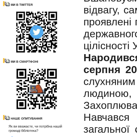
МИ В TWITTER
відвагу, с
проявлені 
державног
цілісності 
Народивс
МИ В СМАРТФОНІ
серпня 20
слухняни
людиною,
Захоплював
Навчався
НАШЕ ОПИТУВАННЯ
загальної
Як ви вважаєте, чи потрібна нашій
громаді бібліотека?