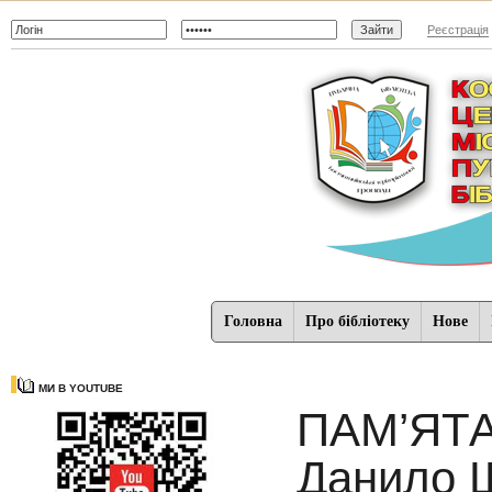
Реєстрація
Головна
Про бібліотеку
Нове
МИ В YOUTUBE
ПАМ’ЯТА
Данило