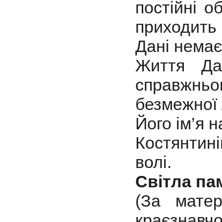
постійні о
приходить
Дані немає.
Життя Да
справжнь
безмежної 
Його ім’я 
Костянтині
волі.
Світла па
(За матер
краєзнавчо