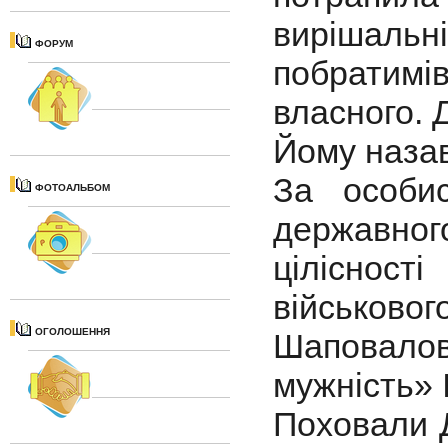
вирішаль
ФОРУМ
побратим
власного. 
Йому наза
За особис
ФОТОАЛЬБОМ
державног
цілісност
військово
ОГОЛОШЕННЯ
Шаповало
мужність» І
Поховали Д