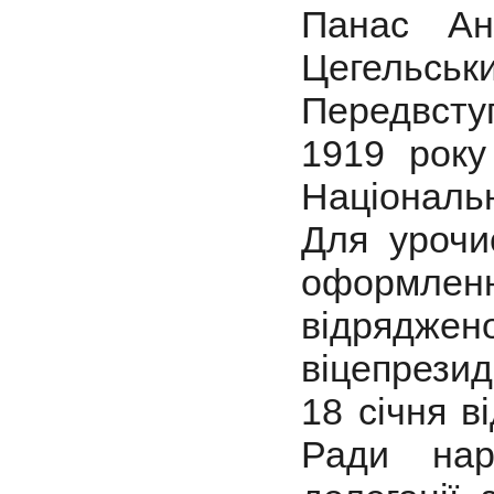
Панас Ан
Цегельс
Передвсту
1919 року
Національ
Для урочи
оформлен
відряджено
віцепрези
18 січня в
Ради нар