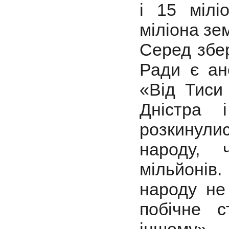
і 15 мілі
міліона зе
Серед збер
Ради є ано
«Від Тиси
Дністра 
розкинули
народу, 
мільйонів.
народу не
побічне с