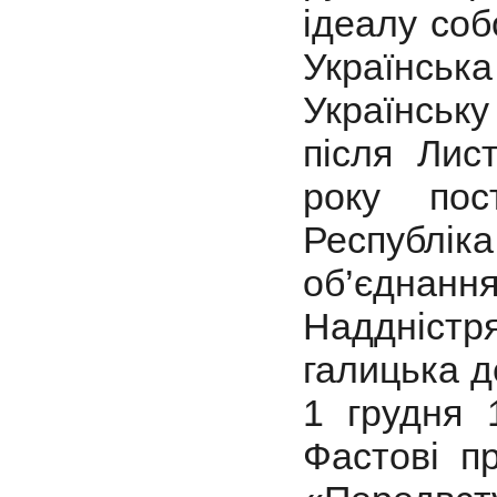
ідеалу соб
Українськ
Українськ
після Лис
року пос
Республіка
об’єднан
Наддніст
галицька д
1 грудня 
Фастові п