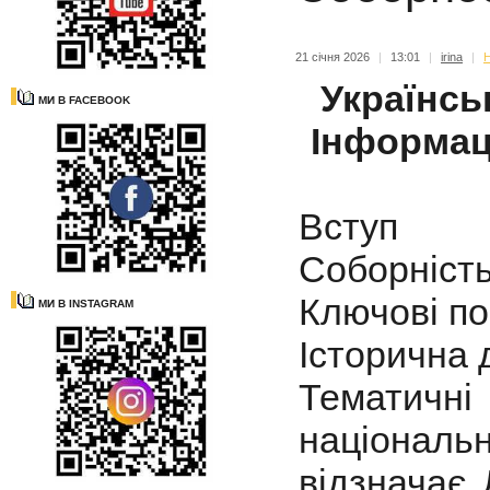
21 січня 2026
|
13:01
|
irina
|
Н
Українсь
МИ В FACEBOOK
Інформац
Вступ
Соборніст
Ключові п
МИ В INSTAGRAM
Історична 
Тематичні
національн
відзначає 