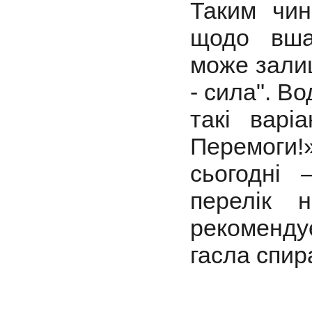
Таким чин
щодо вша
може залиш
- сила". В
такі варі
Перемоги!
сьогодні 
перелік 
рекоменд
гасла спир