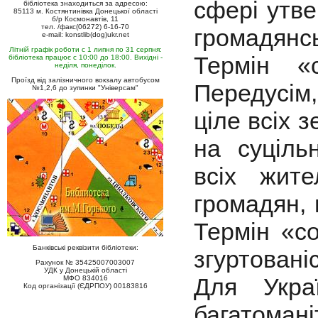
сфері утве
бібліотека знаходиться за адресою:
85113 м. Костянтинівка Донецької області
б/р Космонавтів, 11
тел. /факс(06272) 6-16-70
громадянсь
e-mail: konstlib(dog)ukr.net
Літній графік роботи с 1 липня по 31 серпня:
Термін «
бібліотека працює с 10:00 до 18:00. Вихідні -
неділя, понеділок.
Проїзд від залізничного вокзалу автобусом
Передусім
№1,2,6 до зупинки "Універсам"
ціле всіх 
на суцільн
всіх жите
громадян, 
Термін «со
Банківські реквізити бібліотеки:
згуртованіс
Рахунок № 35425007003007
УДК у Донецькій області
Для Укра
МФО 834016
Код організації (ЄДРПОУ) 00183816
багатома