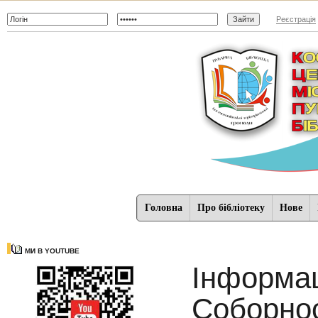
Реєстрація
Головна
Про бібліотеку
Нове
МИ В YOUTUBE
Інформац
Соборнос