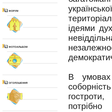
українсько
ФОРУМ
територіал
ідеями дух
невідділь
незалежнос
ФОТОАЛЬБОМ
демократи
В умовах
ОГОЛОШЕННЯ
соборніст
гостроти,
потрібно 