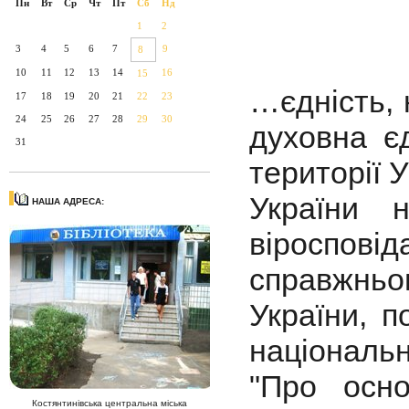
Пн
Вт
Ср
Чт
Пт
Сб
Нд
1
2
3
4
5
6
7
9
8
10
11
12
13
14
16
15
…єдність, 
17
18
19
20
21
22
23
24
25
26
27
28
29
30
духовна єд
31
території У
України 
НАША АДРЕСА:
віроспові
справжнь
України, п
національн
"Про осно
Костянтинівська центральна міська