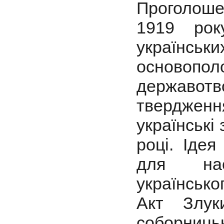
Проголоше
1919 рок
українськ
осново
державот
твердженн
українські
році. Іде
для нас
українськог
Акт Злук
соборниць