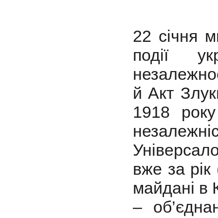
22 січня м
події ук
незалежнос
й Акт Злук
1918 року
незалеж
Універсал
вже за рік
майдані в 
– об’єдн