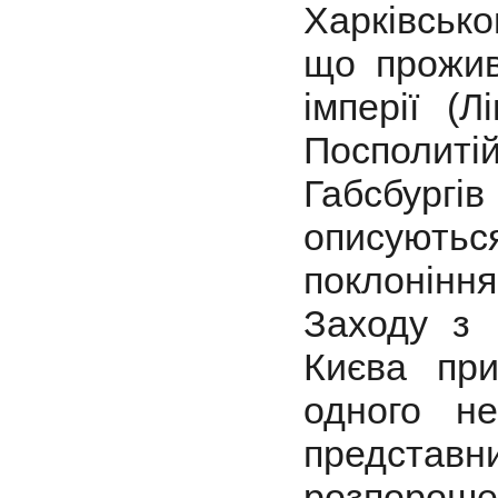
Харківсько
що прожив
імперії (
Посполит
Габсбургів
описуються
поклоніння
Заходу з 
Києва при
одного н
предста
розпорош