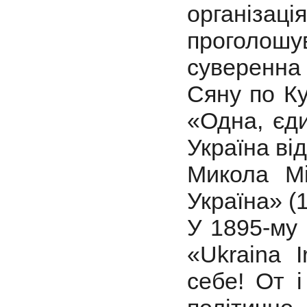
організ
проголош
суверенна 
Сяну по Ку
«Одна, єди
Україна ві
Микола Мі
Україна» (
У 1895-му 
«Ukraina I
себе! От і