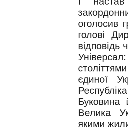
І настав
закордонн
оголосив г
голові Ди
відповідь 
Універсал:
століттям
єдиної Ук
Республіка
Буковина 
Велика Ук
якими жили