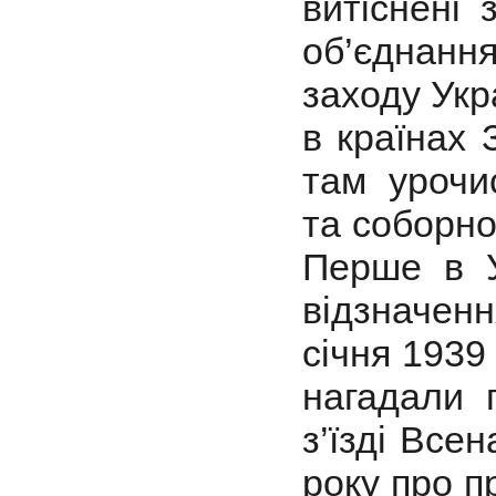
витіснені 
об’єднанн
заходу Укр
в країнах 
там уроч
та соборно
Перше в У
відзначен
січня 1939
нагадали 
з’їзді Все
року про п