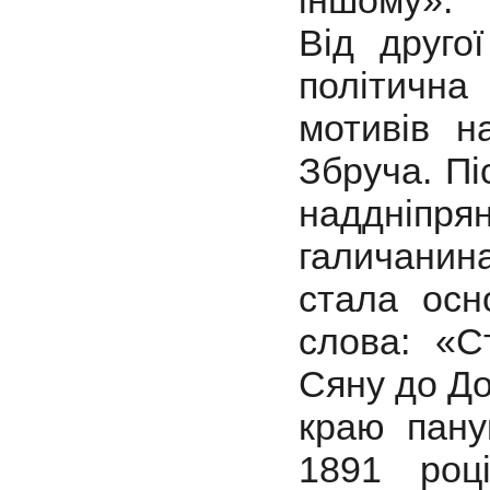
іншому».
Від друго
політична
мотивів н
Збруча. Пі
наддніпря
галичанин
стала осн
слова: «С
Сяну до До
краю пану
1891 роц