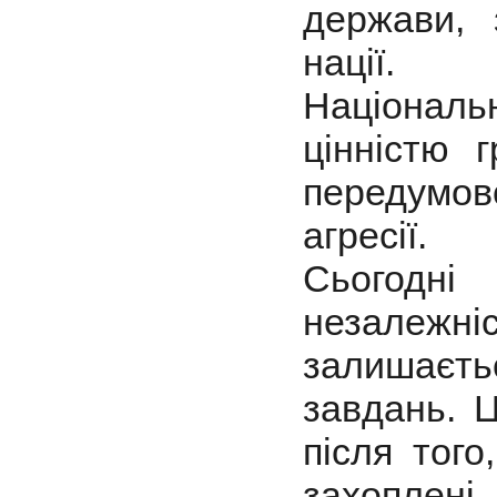
держави, 
нації.
Націонал
цінністю 
передумов
агресії.
Сьогодні
незалежні
залишаєть
завдань. Ц
після того
захоплен