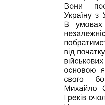
Вони пос
Україну з
В умовах 
незалежн
побратимст
від початк
військових
основою я
свого б
Михайло 
Греків очо