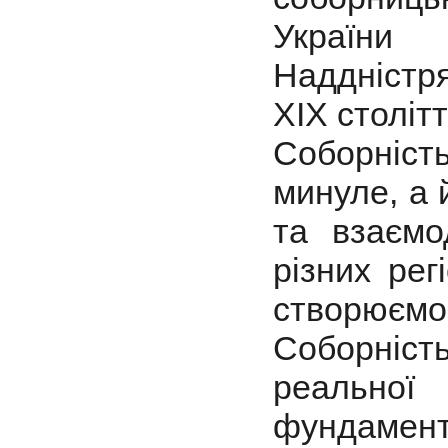
Україн
Наддніст
XIX столітт
Соборніст
минуле, а 
та взаємо
різних рег
створюємо 
Соборність
реальної
фундаме