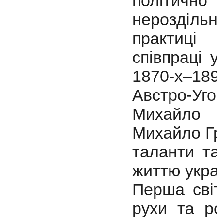
політичн
нероздільна
практиці
співпраці 
1870-х–189
Австро-У
Михайло 
Михайло Г
таланти т
життю укра
Перша світ
рухи та р