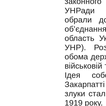
законного
УНРади Є
обрали 
об’єднанн
область У
УНР). Ро
обома дер
військовій
Ідея соб
Закарпатт
злуки стал
1919 року.