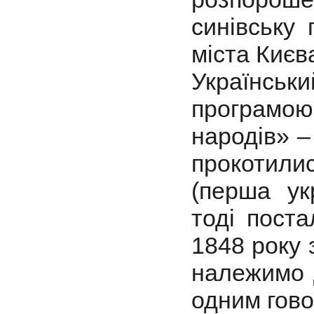
синівську 
міста Києв
Українськ
програмо
народів» –
прокотили
(перша ук
тоді поста
1848 року 
належимо д
одним гово