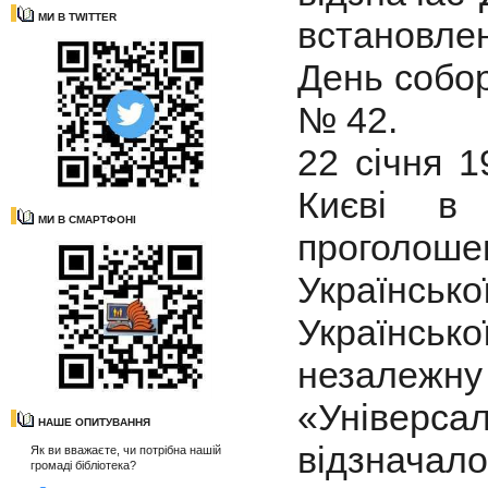
МИ В TWITTER
встановле
День собор
№ 42.
22 січня 
Києві в 
МИ В СМАРТФОНІ
проголош
Українськ
Українсь
незалежну
«Універ
НАШЕ ОПИТУВАННЯ
відзначал
Як ви вважаєте, чи потрібна нашій
громаді бібліотека?