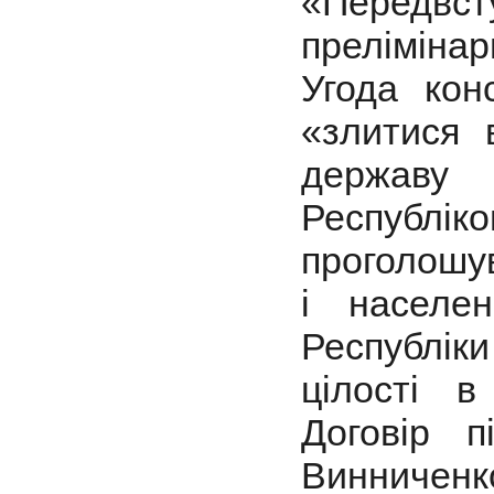
«Передвсту
прелімінар
Угода кон
«злитися 
держав
Республ
проголошу
і населен
Республік
цілості в
Договір 
Винничен