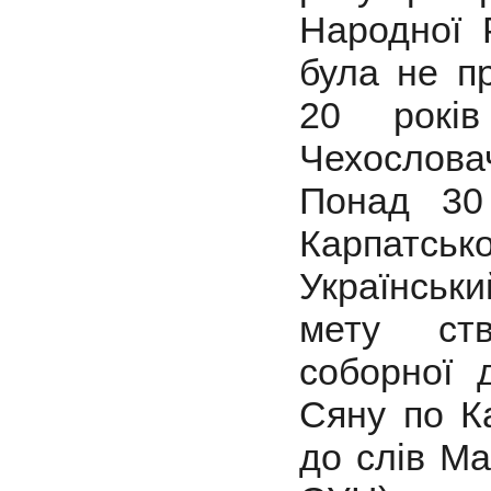
Народної 
була не п
20 рок
Чехослов
Понад 30 
Карпатсько
Українськ
мету ств
соборної 
Сяну по К
до слів Ма