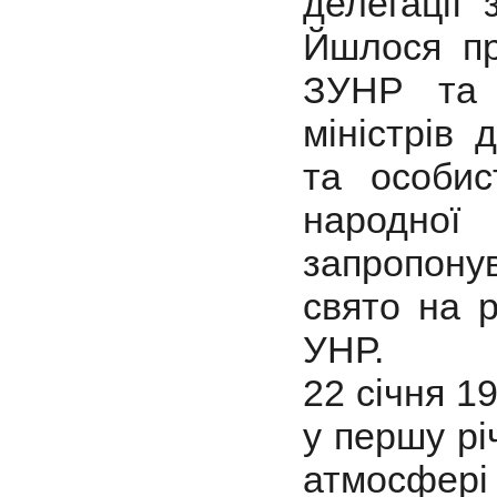
делегації 
Йшлося пр
ЗУНР та 
міністрів 
та особис
народної 
запропон
свято на 
УНР.
22 січня 1
у першу рі
атмосфе