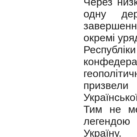
Через низ
одну де
завершен
окремі уряд
Республ
конфедер
геополіт
призвели
Українсько
Тим не м
легендою 
Україну.