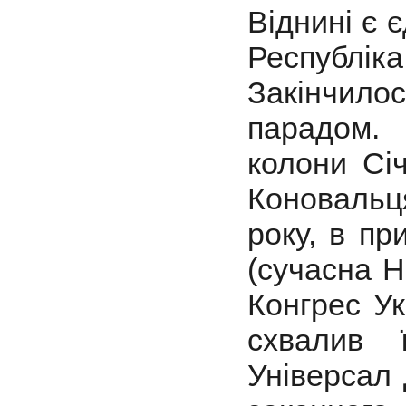
Віднині є 
Республіка 
Закінчил
парадом.
колони Січ
Коновальц
року, в пр
(сучасна Н
Конгрес Ук
схвалив 
Універсал 