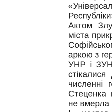
«Універса
Республік
Актом Злу
міста прик
Софійсько
аркою з ге
УНР і ЗУН
стікалися
численні 
Стеценка 
не вмерла 