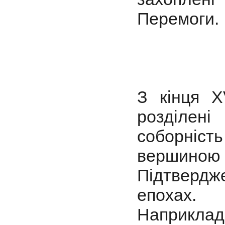
Перемоги.
З кінця XV
розділен
соборніс
вершиною
Підтвердж
епохах.
Наприкл