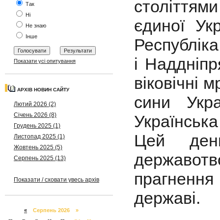
століттям
Так
Ні
єдиної Ук
Не знаю
Інше
Республіка
і Наддніпр
Показати усі опитування
віковічні м
АРХІВ НОВИН САЙТУ
сини Укр
Лютий 2026 (2)
Січень 2026 (8)
Українська
Грудень 2025 (1)
Цей день
Листопад 2025 (1)
Жовтень 2025 (5)
державот
Серпень 2025 (13)
прагнення 
Показати / сховати увесь архів
державі.
«
Серпень 2026 »