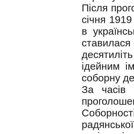
Після про
січня 1919 
в українсь
ставилас
десятилі
ідейним і
соборну де
За часів 
проголош
Соборності
радянсько