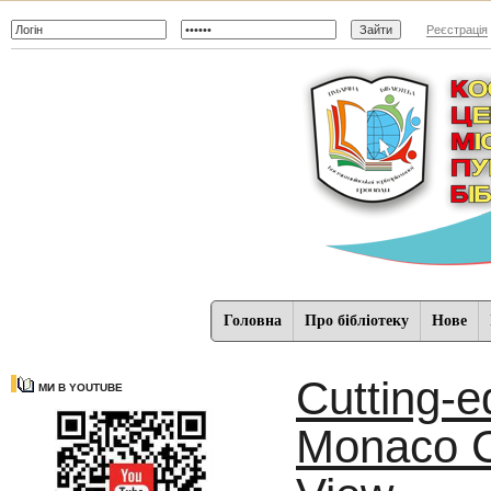
Реєстрація
Головна
Про бібліотеку
Нове
Cutting-
МИ В YOUTUBE
Monaco C