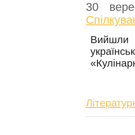
30 вере
Спiлкува
Вийшли 
українс
«Кулінарн
Літератур