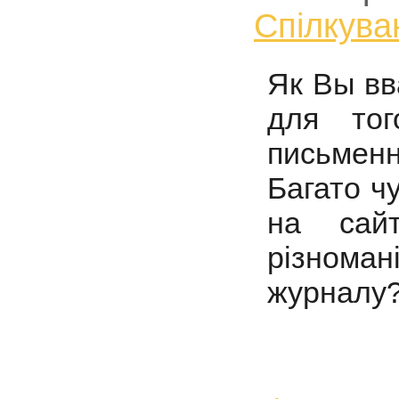
Спiлкува
Як Вы вв
для тог
письмен
Багато ч
на сай
різнома
журналу