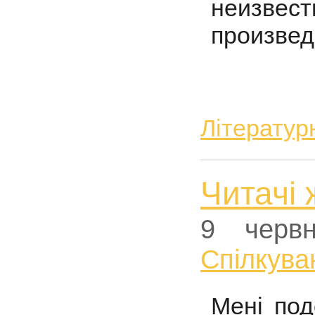
неизвес
произвед
Літератур
Читачі 
9 черв
Спiлкува
Мені по