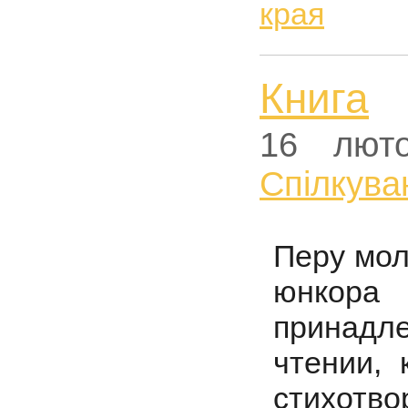
края
Книга
16 лют
Спiлкува
Перу мол
юнкор
принадл
чтении, 
стихотво