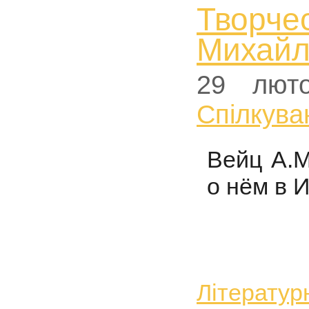
Творче
Михайл
29 лют
Спiлкува
Вейц А.М
о нём в И
Літерату