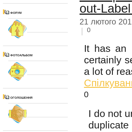
out-Labe
ФОРУМ
21 лютого 20
0
|
It has an 
ФОТОАЛЬБОМ
certainly 
a lot of re
Спiлкуван
0
ОГОЛОШЕННЯ
I do not 
duplicat