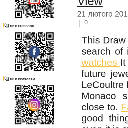
View
21 лютого 20
0
|
МИ В FACEBOOK
This Draw
search of
watches
I
future jewe
МИ В INSTAGRAM
LeCoultre
Monaco sc
close to.
F
good thin