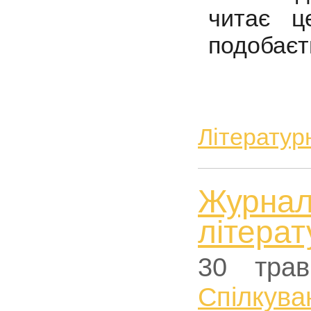
читає 
подобаєт
Літератур
Журна
літерат
30 трав
Спiлкува