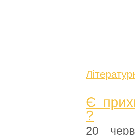
Літератур
Є прих
?
20 черв