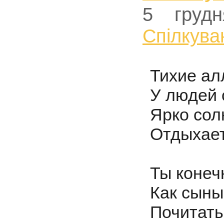
5 груд
Спiлкува
Тихие ал
У людей 
Ярко сол
Отдыхает
Ты конеч
Как сыны
Почитать