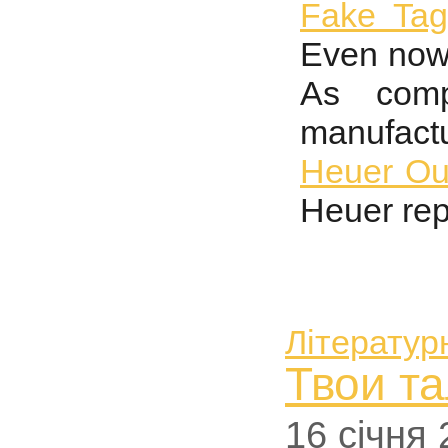
Fake Tag
Even now,
As comp
manufact
Heuer Ou
Heuer rep
Літератур
Твои т
16 січня