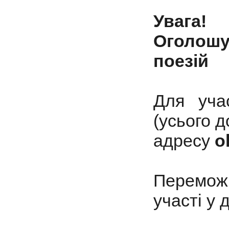
Увага!
Оголошу
поезій
Для уча
(усього д
адресу
o
Переможц
участі у