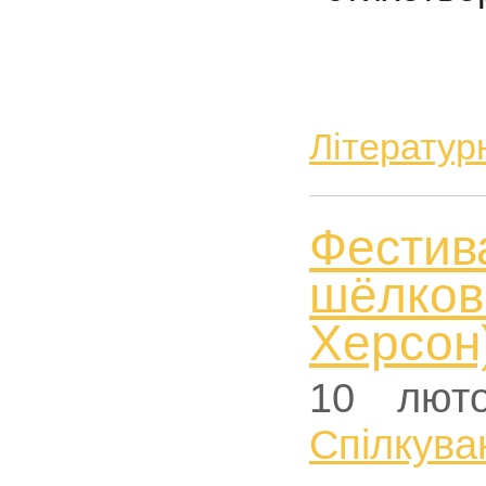
Літератур
Фести
шёлков
Херсон
10 лют
Спiлкува