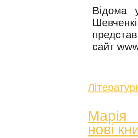
Відома 
Шевченк
представ
сайт www
Літератур
Марія 
нові кн