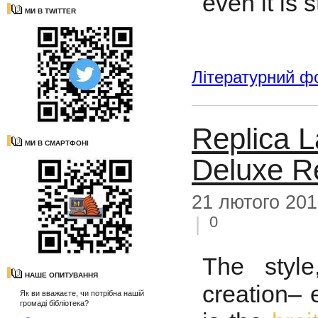
even it is s
МИ В TWITTER
Літературний ф
Replica L
МИ В СМАРТФОНІ
Deluxe R
21 лютого 20
0
|
The style
НАШЕ ОПИТУВАННЯ
creation– 
Як ви вважаєте, чи потрібна нашій
громаді бібліотека?