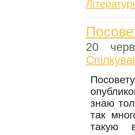
Літератур
Посове
20 черв
Спiлкува
Посовету
опублик
знаю тол
так мног
такую 