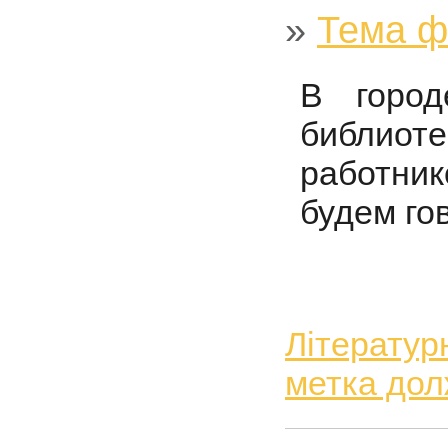
»
Тема ф
В горо
библио
работник
будем го
Літерату
метка дол