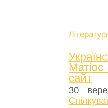
Літератур
Україн
Матіос
сайт
30 вере
Спiлкува