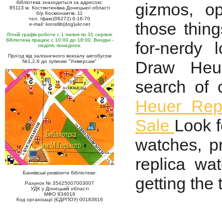
бібліотека знаходиться за адресою:
gizmos, o
85113 м. Костянтинівка Донецької області
б/р Космонавтів, 11
тел. /факс(06272) 6-16-70
those thing
e-mail: konstlib(dog)ukr.net
Літній графік роботи с 1 липня по 31 серпня:
бібліотека працює с 10:00 до 18:00. Вихідні -
for-nerdy 
неділя, понеділок.
Проїзд від залізничного вокзалу автобусом
Draw Heu
№1,2,6 до зупинки "Універсам"
search of 
Heuer Rep
Sale
Look f
watches, pr
replica wa
Банківські реквізити бібліотеки:
getting the
Рахунок № 35425007003007
УДК у Донецькій області
МФО 834016
Код організації (ЄДРПОУ) 00183816