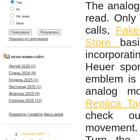
The analog
Так
Ні
read. Only
Не знаю
Інше
calls,
Fake
Store
bas
Показати усі опитування
incorporat
АРХІВ НОВИН САЙТУ
Heuer spor
Лютий 2026 (2)
Січень 2026 (8)
emblem is 
Грудень 2025 (1)
Листопад 2025 (1)
analog mo
Жовтень 2025 (5)
Replica T
Серпень 2025 (13)
check out
Показати / сховати увесь архів
movement.
«
Серпень 2026 »
Turn the 