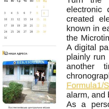
Пн
Вт
Ср
Чт
Пт
Сб
Нд
electronic
1
2
3
4
5
6
7
8
9
created ele
10
11
12
13
14
15
16
known in ea
17
18
19
20
21
22
23
24
25
26
27
28
29
30
the Microtim
31
A digital pa
plainly ru
НАША АДРЕСА:
another 
chronograp
Formula1
alarm, and 
As a pers
Костянтинівська центральна міська