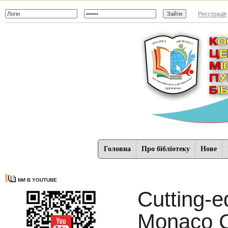
Реєстрація
Головна
Про бібліотеку
Нове
МИ В YOUTUBE
Cutting-
Monaco C