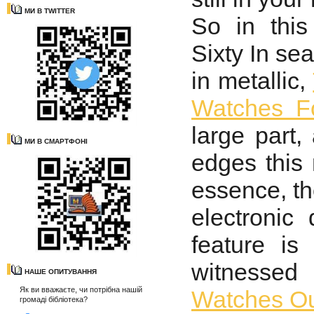
МИ В TWITTER
So in thi
Sixty In s
in metallic,
Watches F
large part,
МИ В СМАРТФОНІ
edges this
essence, th
electronic 
feature is
witnesse
НАШЕ ОПИТУВАННЯ
Як ви вважаєте, чи потрібна нашій
Watches Ou
громаді бібліотека?