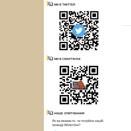
МИ В TWITTER
МИ В СМАРТФОНІ
НАШЕ ОПИТУВАННЯ
Як ви вважаєте, чи потрібна нашій
громаді бібліотека?