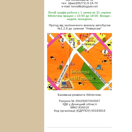
тел. /факс(06272) 6-16-70
e-mail: konstlib(dog)ukr.net
Літній графік роботи с 1 липня по 31 серпня:
бібліотека працює с 10:00 до 18:00. Вихідні -
неділя, понеділок.
Проїзд від залізничного вокзалу автобусом
№1,2,6 до зупинки "Універсам"
Банківські реквізити бібліотеки:
Рахунок № 35425007003007
УДК у Донецькій області
МФО 834016
Код організації (ЄДРПОУ) 00183816