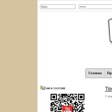
Головна
Про
Тв
МИ В YOUTUBE
2 тра