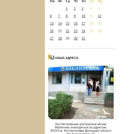
Пн
Вт
Ср
Чт
Пт
Сб
Нд
1
2
3
4
5
6
7
8
9
10
11
12
13
14
15
16
17
18
19
20
21
22
23
24
25
26
27
28
29
30
31
НАША АДРЕСА:
Костянтинівська центральна міська
бібліотека знаходиться за адресою:
85113 м. Костянтинівка Донецької області
б/р Космонавтів, 11