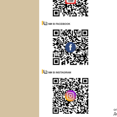
МИ В FACEBOOK
МИ В INSTAGRAM
Н
о
Д