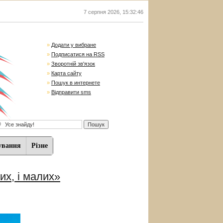
7 серпня 2026
,
15:32:47
»
Додати у вибране
»
Подписатися на RSS
»
Зворотній зв'язок
»
Карта сайту
»
Пошук в интернете
»
Відправити sms
ування
Різне
их, і малих»