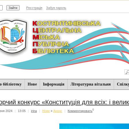
Реєстрація
Забув пароль
 бібліотеку
Нове
Iнформацiя
Літературна вітальня
Спiлк
орчий конкурс «Конституція для всіх: і велик
0
вня 2024
|
13:05
|
irina
|
Нове
»
Анонс
|
Комментировать