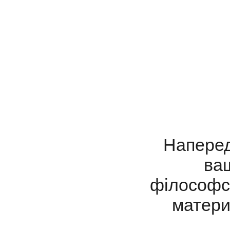
Наперед
ваш
філософс
материн