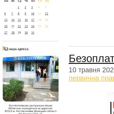
Пн
Вт
Ср
Чт
Пт
Сб
Нд
1
2
3
4
5
6
7
8
9
10
11
12
13
14
15
16
17
18
19
20
21
22
23
24
25
26
27
28
29
30
31
НАША АДРЕСА:
Безоплат
10 травня 20
первинна пра
Костянтинівська центральна міська
бібліотека знаходиться за адресою:
85113 м. Костянтинівка Донецької області
б/р Космонавтів, 11