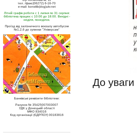
тел. /факс(06272) 6-16-70
e-mail: konstlib(dog)ukr.net
Літній графік роботи с 1 липня по 31 серпня:
бібліотека працює с 10:00 до 18:00. Вихідні -
неділя, понеділок.
Проїзд від залізничного вокзалу автобусом
№1,2,6 до зупинки "Універсам"
До уваги 
Банківські реквізити бібліотеки:
Рахунок № 35425007003007
УДК у Донецькій області
МФО 834016
Код організації (ЄДРПОУ) 00183816