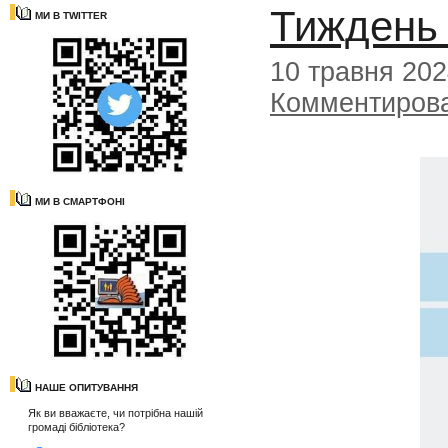
Тиждень 
МИ В TWITTER
10 травня 20
Комментиров
МИ В СМАРТФОНІ
НАШЕ ОПИТУВАННЯ
Як ви вважаєте, чи потрібна нашій
громаді бібліотека?