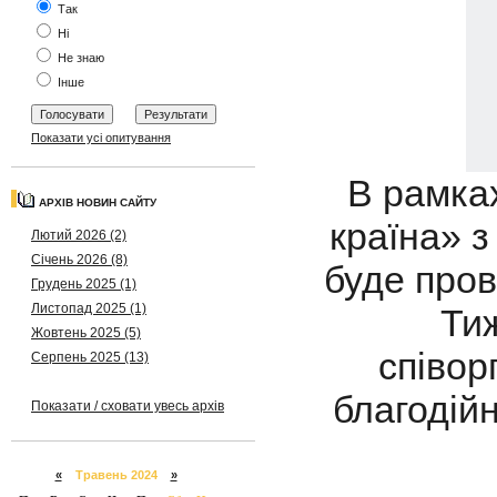
Так
Ні
Не знаю
Інше
Показати усі опитування
В рамках
АРХІВ НОВИН САЙТУ
країна» з
Лютий 2026 (2)
Січень 2026 (8)
буде пров
Грудень 2025 (1)
Листопад 2025 (1)
Тиж
Жовтень 2025 (5)
співор
Серпень 2025 (13)
благодій
Показати / сховати увесь архів
«
Травень 2024
»