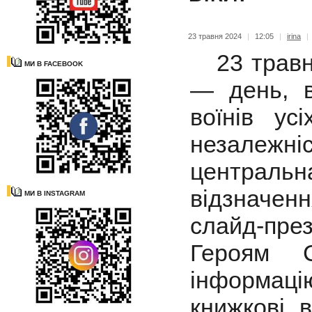
23 травня 2024
|
12:05
|
irina
|
23 травня
МИ В FACEBOOK
— день, в
воїнів ус
незалежні
центральна
відзначе
МИ В INSTAGRAM
слайд-пре
Героям С
інформацію
книжкові 