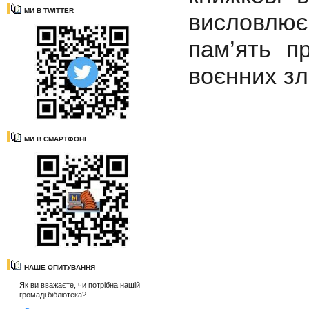
МИ В TWITTER
висловлює
пам’ять п
воєнних зл
МИ В СМАРТФОНІ
НАШЕ ОПИТУВАННЯ
Як ви вважаєте, чи потрібна нашій
громаді бібліотека?