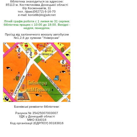
бібліотека знаходиться за адресою:
85113 м. Костянтинівка Донецької області
б/р Космонавтів, 11
тел. /факс(06272) 6-16-70
e-mail: konstlib(dog)ukr.net
Літній графік роботи с 1 липня по 31 серпня:
бібліотека працює с 10:00 до 18:00. Вихідні -
неділя, понеділок.
Проїзд від залізничного вокзалу автобусом
№1,2,6 до зупинки "Універсам"
Банківські реквізити бібліотеки:
Рахунок № 35425007003007
УДК у Донецькій області
МФО 834016
Код організації (ЄДРПОУ) 00183816