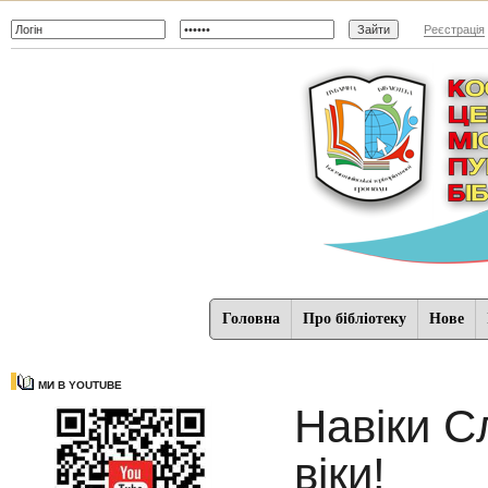
Реєстрація
Головна
Про бібліотеку
Нове
МИ В YOUTUBE
Навіки С
віки!