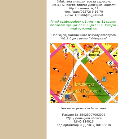
бібліотека знаходиться за адресою:
85113 м. Костянтинівка Донецької області
б/р Космонавтів, 11
тел. /факс(06272) 6-16-70
e-mail: konstlib(dog)ukr.net
Літній графік роботи с 1 липня по 31 серпня:
бібліотека працює с 10:00 до 18:00. Вихідні -
неділя, понеділок.
Проїзд від залізничного вокзалу автобусом
№1,2,6 до зупинки "Універсам"
Банківські реквізити бібліотеки:
Рахунок № 35425007003007
УДК у Донецькій області
МФО 834016
Код організації (ЄДРПОУ) 00183816