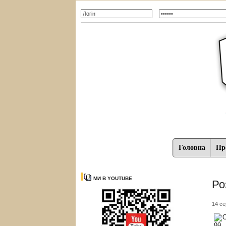
Головна
Про
МИ В YOUTUBE
Ро
14 се
О