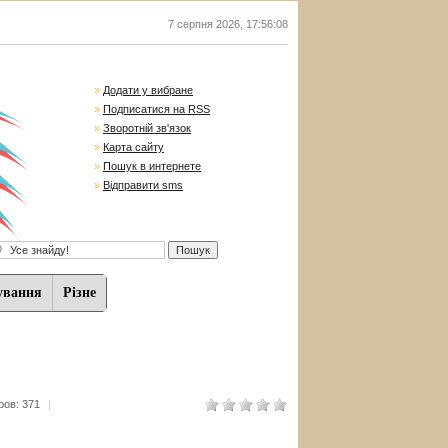
7 серпня 2026
,
17:56:08
»
Додати у вибране
»
Подписатися на RSS
»
Зворотній зв'язок
»
Карта сайту
»
Пошук в интернете
»
Відправити sms
ування
Різне
ов: 371
|