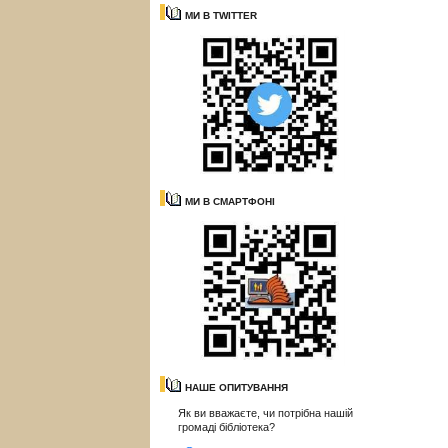
МИ В TWITTER
МИ В СМАРТФОНІ
НАШЕ ОПИТУВАННЯ
Як ви вважаєте, чи потрібна нашій
громаді бібліотека?