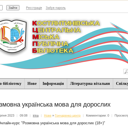
Реєстрація
Забув пароль
 бібліотеку
Нове
Iнформацiя
Літературна вітальня
Спiлк
змовна українська мова для дорослих
рпня 2023
|
09:08
|
irina
|
Нове
»
Гончаренко центр
|
Комментарии: 0
|
Просмотр
нлайн-курс "Розмовна українська мова для дорослих (18+)"