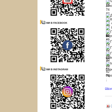
Ч
лек
Д
К
МИ В FACEBOOK
Ф
К
П
http
П
П
П
най
h
Бер
МИ В INSTAGRAM
#кр
Обсу