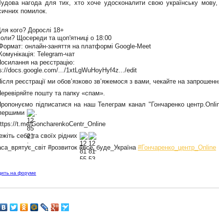
удова нагода для тих, хто хоче удосконалити свою українську мову
сичних помилок.
ля кого? Дорослі 18+
оли? Щосереди та щоп'ятниці о 18:00
ормат: онлайн-заняття на платформі Google-Meet
омунікація: Telegram-чат
осилання на реєстрацію:
s://docs.google.com/.../1xtLgWuHoyHyf4z.../edit
ісля реєстрації ми обов’язково зв’яжемося з вами, чекайте на запрошенн
еревіряйте пошту та папку «спам».
ропонуємо підписатися на наш Телеграм канал "Гончаренко центр.Onli
першими
.
ttps://t.me/GoncharenkoCentr_Online
ежіть себе та своїх рідних
аса_врятує_світ
#розвиток
#все_буде_Україна
#Гончаренко_центр_Online
дить на форуме