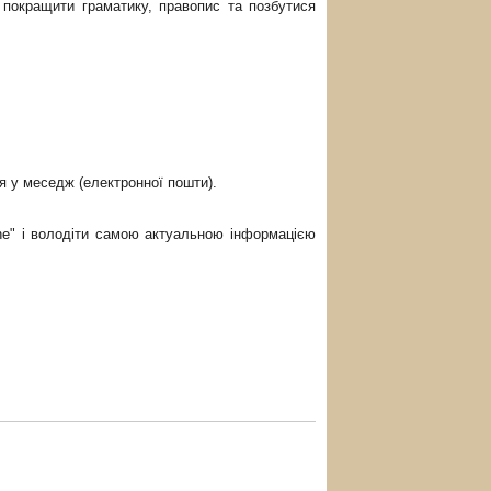
, покращити граматику, правопис
та позбутися
я у меседж (електронної пошти).
ne" і володіти самою актуальною інформацією