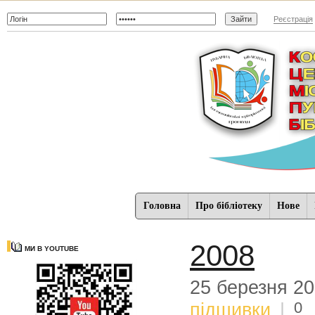
Реєстрація
Головна
Про бібліотеку
Нове
2008
МИ В YOUTUBE
25 березня 2
0
підшивки
|