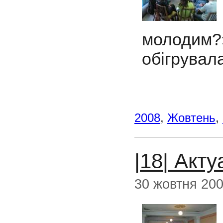
молодим?
обігрувала
2008
,
Жовтень
,
|18| Акт
30 жовтня 20