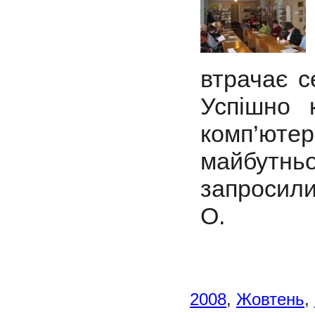
втрачає с
Успішно 
комп’юте
майбутн
запросили
О.
2008
,
Жовтень
,