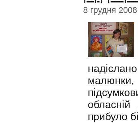
8 грудня 2008
надіслано
малюнки,
підсумков
обласній 
прибуло б