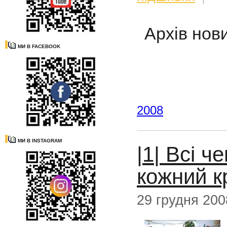
Архів нови
МИ В FACEBOOK
2008
МИ В INSTAGRAM
|1| Всі ч
кожний к
29 грудня 200