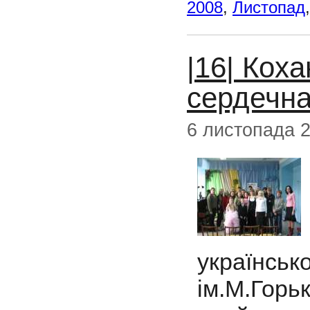
2008
,
Листопад
|16| Коха
сердечна
6 листопада 
українсь
ім.М.Горь