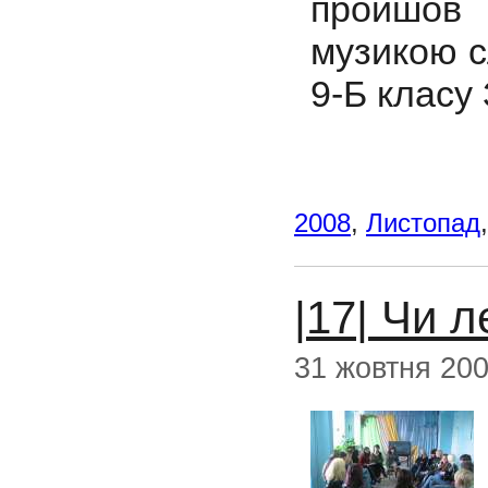
пройшов
музикою с
9-Б клас
2008
,
Листопад
|17| Чи 
31 жовтня 20