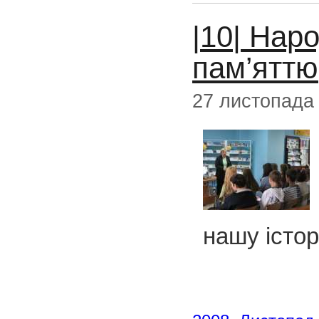
|10| Нар
пам’яттю
27 листопада
нашу істор