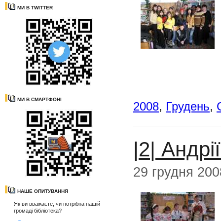
МИ В TWITTER
МИ В СМАРТФОНІ
2008
,
Грудень
,
|2| Андрі
29 грудня 200
НАШЕ ОПИТУВАННЯ
Як ви вважаєте, чи потрібна нашій
громаді бібліотека?