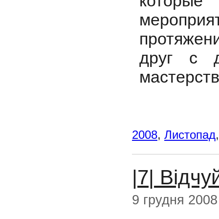
которые
мероприя
протяжени
друг с 
мастерств
2008
,
Листопад
|7| Відч
9 грудня 2008