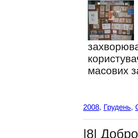
захворюв
користув
масових з
2008
,
Грудень
,
|8| Добр