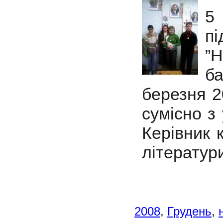
5
п
”
б
березня 2
сумісно з
Керівник 
літератур
2008
,
Грудень
,