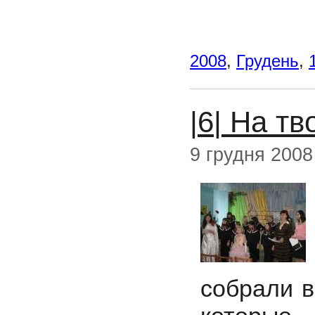
2008
,
Грудень
,
|6| На т
9 грудня 2008
собрали в