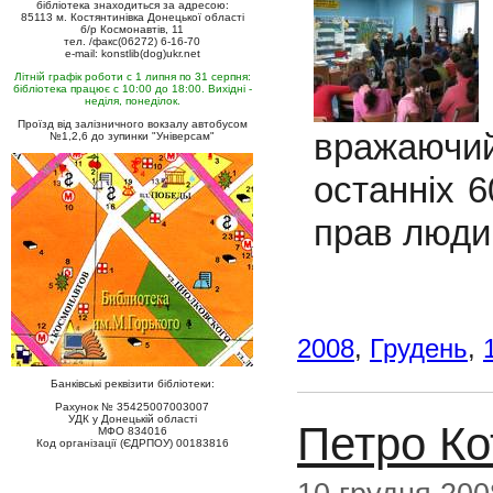
бібліотека знаходиться за адресою:
85113 м. Костянтинівка Донецької області
б/р Космонавтів, 11
тел. /факс(06272) 6-16-70
e-mail: konstlib(dog)ukr.net
Літній графік роботи с 1 липня по 31 серпня:
бібліотека працює с 10:00 до 18:00. Вихідні -
неділя, понеділок.
Проїзд від залізничного вокзалу автобусом
вражаючи
№1,2,6 до зупинки "Універсам"
останніх 
прав люди
2008
,
Грудень
,
Банківські реквізити бібліотеки:
Рахунок № 35425007003007
УДК у Донецькій області
Петро Ко
МФО 834016
Код організації (ЄДРПОУ) 00183816