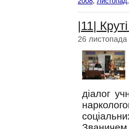
2008
,
Листопад
|11| Крут
26 листопада
діалог уч
нарколого
соціальни
Званичем 