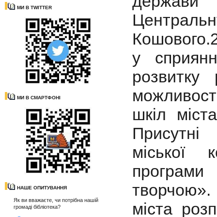
держави
МИ В TWITTER
Централь
Кошового.2
у сприян
розвитку 
можливост
МИ В СМАРТФОНІ
шкіл міста
Присутні
міської к
програми
творчою».
НАШЕ ОПИТУВАННЯ
Як ви вважаєте, чи потрібна нашій
міста розп
громаді бібліотека?