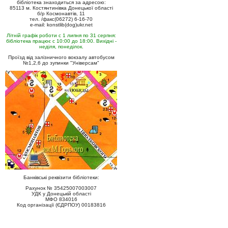
бібліотека знаходиться за адресою:
85113 м. Костянтинівка Донецької області
б/р Космонавтів, 11
тел. /факс(06272) 6-16-70
e-mail: konstlib(dog)ukr.net
Літній графік роботи с 1 липня по 31 серпня:
бібліотека працює с 10:00 до 18:00. Вихідні -
неділя, понеділок.
Проїзд від залізничного вокзалу автобусом
№1,2,6 до зупинки "Універсам"
Банківські реквізити бібліотеки:
Рахунок № 35425007003007
УДК у Донецькій області
МФО 834016
Код організації (ЄДРПОУ) 00183816