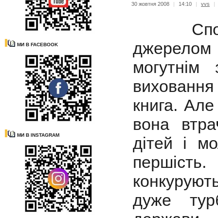
30 жовтня 2008
|
14:10
|
vvs
|
Спокон
джерелом
МИ В FACEBOOK
могутнім 
виховання
книга. Але
вона втра
МИ В INSTAGRAM
дітей і м
першість
конкурують
дуже тур