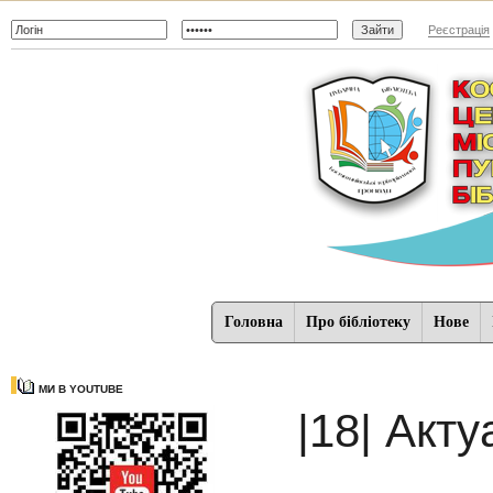
Реєстрація
Головна
Про бібліотеку
Нове
МИ В YOUTUBE
|18| Акт