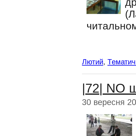
д
(
читальном
Лютий
,
Тематичн
|72| NO 
30 вересня 2