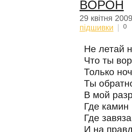
ВОРОН
29 квітня 200
0
підшивки
|
Не летай 
Что ты во
Только но
Ты обратн
В мой раз
Где камин 
Где завяза
И на правд