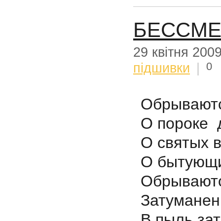
БЕССМЕ
29 квітня 200
0
підшивки
|
Обрываютс
О пороке 
О святых 
О бытующих
Обрываютс
Затуманен
В пыль за