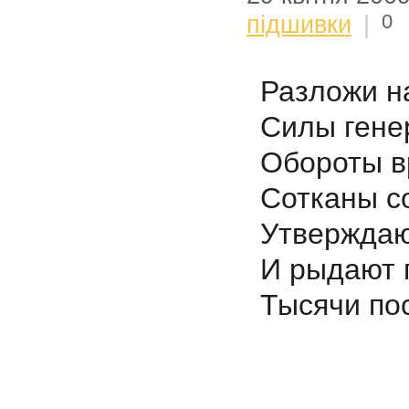
0
підшивки
|
Разложи н
Силы гене
Обороты в
Сотканы с
Утверждаю
И рыдают 
Тысячи по