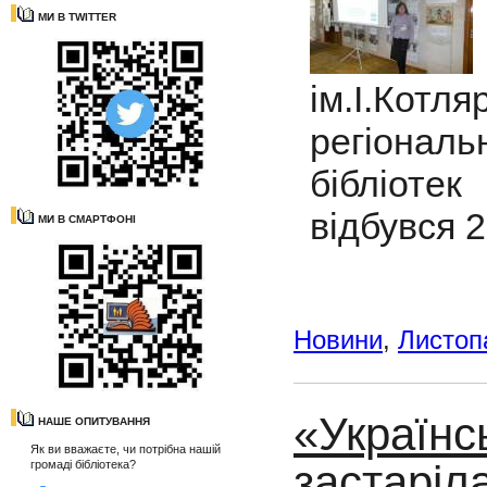
МИ В TWITTER
ім.І.Котл
регіона
бібліоте
відбувся 
МИ В СМАРТФОНІ
Новини
,
Листоп
«Українс
НАШЕ ОПИТУВАННЯ
Як ви вважаєте, чи потрібна нашій
застаріл
громаді бібліотека?