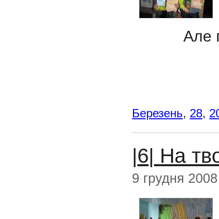
Але гляд
Березень
,
28
,
2
|6| На т
9 грудня 2008