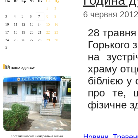
Година ду
Пн
Вт
Ср
Чт
Пт
Сб
Нд
1
2
6 червня 201
3
4
5
6
8
9
7
10
11
12
13
15
16
14
28 травня
17
18
19
20
21
22
23
24
25
26
27
28
29
30
Горького 
31
на зустрі
храму отц
НАША АДРЕСА:
біблією у
про те, 
фізичне зд
Новини
,
Травен
Костянтинівська центральна міська