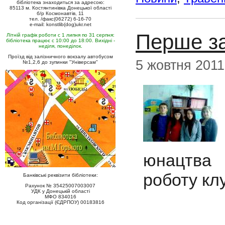
бібліотека знаходиться за адресою:
85113 м. Костянтинівка Донецької області
б/р Космонавтів, 11
тел. /факс(06272) 6-16-70
e-mail: konstlib(dog)ukr.net
Перше за
Літній графік роботи с 1 липня по 31 серпня:
бібліотека працює с 10:00 до 18:00. Вихідні -
неділя, понеділок.
Проїзд від залізничного вокзалу автобусом
5 жовтня 2011
№1,2,6 до зупинки "Універсам"
юнацтва 
роботу клу
Банківські реквізити бібліотеки:
Рахунок № 35425007003007
УДК у Донецькій області
МФО 834016
Код організації (ЄДРПОУ) 00183816