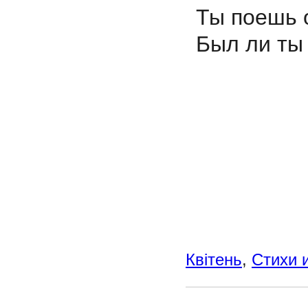
Ты поешь о
Был ли ты
Квітень
,
Стихи 