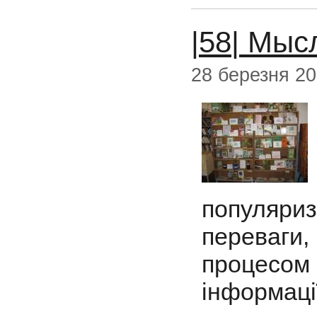
|58| Мыс
28 березня 2
популяри
переваги,
процесом
інформаці