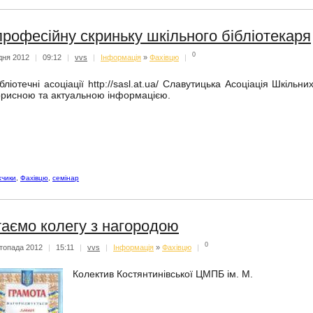
професійну скриньку шкільного бібліотекаря
0
дня 2012
|
09:12
|
vvs
|
Iнформацiя
»
Фахівцю
|
ібліотечні асоціації http://sasl.at.ua/ Славутицька Асоціація Шкіль
орисною та актуальною інформацією.
жчики
,
Фахівцю
,
семінар
таємо колегу з нагородою
0
топада 2012
|
15:11
|
vvs
|
Iнформацiя
»
Фахівцю
|
Колектив Костянтинівської ЦМПБ ім. М.