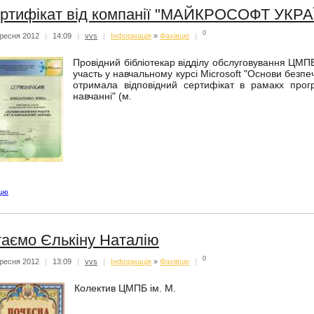
ртифікат від компанії "МАЙКРОСОФТ УКРА
0
ресня 2012
|
14:09
|
vvs
|
Iнформацiя
»
Фахівцю
|
Провідний бібліотекар відділу обслуговування ЦМПБ
участь у навчальному курсі Microsoft "Основи безпеч
отримала відповідний сертифікат в рамакх прогр
навчанні" (м.
вцю
таємо Єлькіну Наталію
0
ресня 2012
|
13:09
|
vvs
|
Iнформацiя
»
Фахівцю
|
Колектив ЦМПБ ім. М.