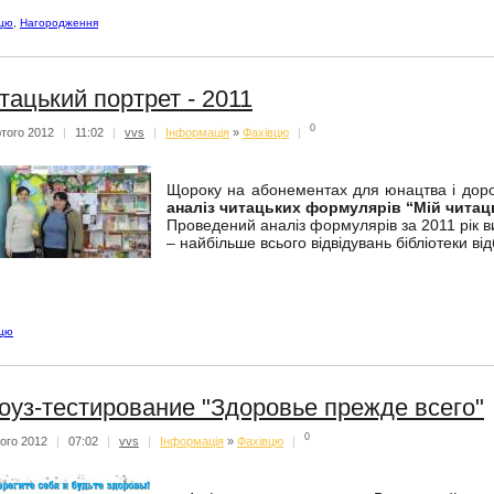
вцю
,
Нагородження
тацький портрет - 2011
0
того 2012
|
11:02
|
vvs
|
Iнформацiя
»
Фахівцю
|
Щороку на абонементах для юнацтва і доро
аналіз читацьких формулярів “Мій читац
Проведений аналіз формулярів за 2011 рік в
– найбільше всього відвідувань бібліотеки ві
вцю
оуз-тестирование "Здоровье прежде всего"
0
ого 2012
|
07:02
|
vvs
|
Iнформацiя
»
Фахівцю
|