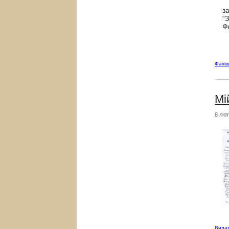
з
“
Ф
Фахі
Мі
8 лют
Видат