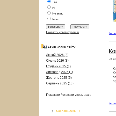
Так
Ні
Не знаю
Інше
Показати усі опитування
Фахі
АРХІВ НОВИН САЙТУ
Ко
Лютий 2026 (2)
23 жо
Січень 2026 (8)
Грудень 2025 (1)
К
Листопад 2025 (1)
К
h
Жовтень 2025 (5)
п
Серпень 2025 (13)
Показати / сховати увесь архів
Фахі
«
Серпень 2026 »