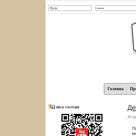
Головна
Про
Де
МИ В YOUTUBE
25 гр
П
м