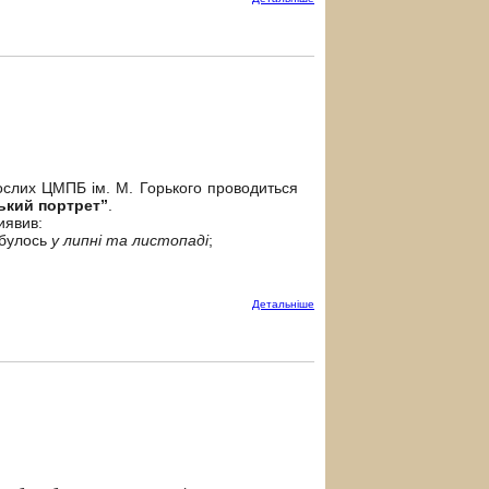
слих ЦМПБ ім. М. Горького проводиться
ький портрет”
.
иявив:
дбулось
у липні та листопаді
;
Детальнiше