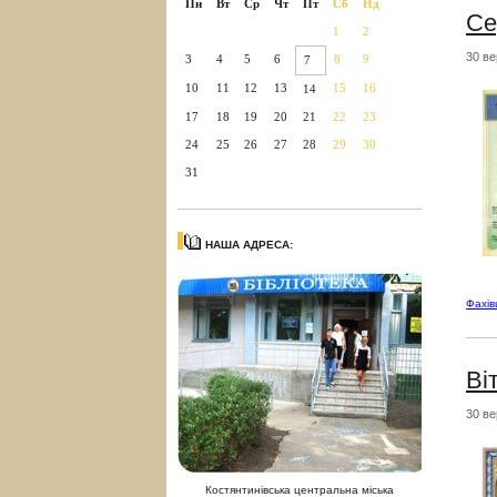
Пн
Вт
Ср
Чт
Пт
Сб
Нд
Се
1
2
30 ве
3
4
5
6
8
9
7
10
11
12
13
15
16
14
17
18
19
20
21
22
23
24
25
26
27
28
29
30
31
НАША АДРЕСА:
Фахі
Ві
30 ве
Костянтинівська центральна міська