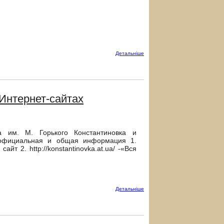
Детальнiше
 Интернет-сайтах
ка им. М. Горького Константиновка и
, официальная и общая информация 1.
айт 2. http://konstantinovka.at.ua/ -«Вся
Детальнiше