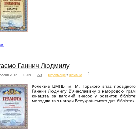
вцю
таємо Ганнич Людмилу
0
ресня 2012
|
13:09
|
vvs
|
Iнформацiя
»
Фахівцю
|
Колектив ЦМПБ ім. М. Горького вітає провідног
Ганнич Людмилу В'ячеславівну з нагородою грамо
юнацтва за вагомий внесок у розвиток бібліоте
молоддю та з нагоди Всеукраїнського дня бібліотек.