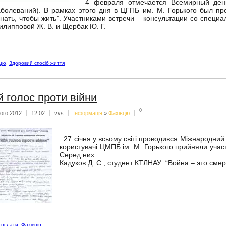
4 февраля отмечается Всемирный день 
аболеваний). В рамках этого дня в ЦГПБ им. М. Горького был 
Знать, чтобы жить”. Участниками встречи – консультации со специ
илипповой Ж. В. и Щербак Ю. Г.
вцю
,
Здоровий спосіб життя
й голос проти війни
0
ого 2012
|
12:02
|
vvs
|
Iнформацiя
»
Фахівцю
|
27 січня у всьому світі проводився Міжнародний 
користувачі ЦМПБ ім. М. Горького прийняли учас
Серед них:
Кадуков Д. С., студент КТЛНАУ: “Война – это смер
ні дати
,
Фахівцю