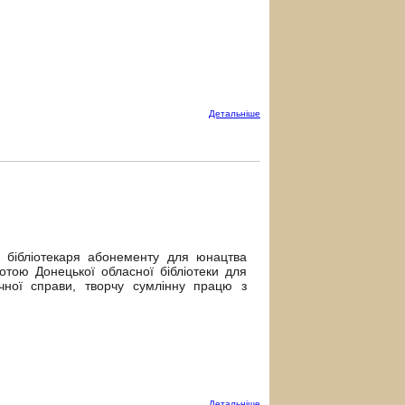
Детальнiше
о бібліотекаря абонементу для юнацтва
тою Донецької обласної бібліотеки для
чної справи, творчу сумлінну працю з
Детальнiше