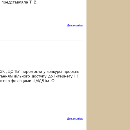
 представляла Т. В.
Детальнiше
КЗК „ЦСПБ” перемогли у конкурсі проектів
танням вільного доступу до Інтернету ІІІ”
яття з фахівцями ЦМДБ ім. О.
Детальнiше