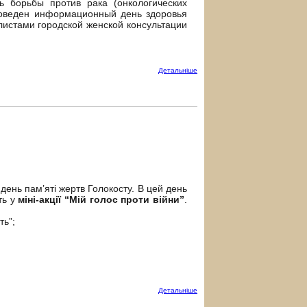
борьбы против рака (онкологических
проведен информационный день здоровья
алистами городской женской консультации
Детальнiше
день пам’яті жертв Голокосту. В цей день
ть у
міні-акції “Мій голос проти війни”
.
ть”;
Детальнiше