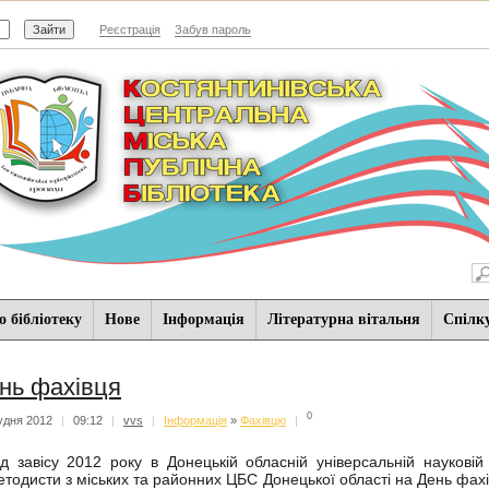
Реєстрація
Забув пароль
 бібліотеку
Нове
Iнформацiя
Літературна вітальня
Спiлк
нь фахівця
0
удня 2012
|
09:12
|
vvs
|
Iнформацiя
»
Фахівцю
|
ід завісу 2012 року в Донецькій обласній універсальній науковій 
етодисти з міських та районних ЦБС Донецької області на День фах