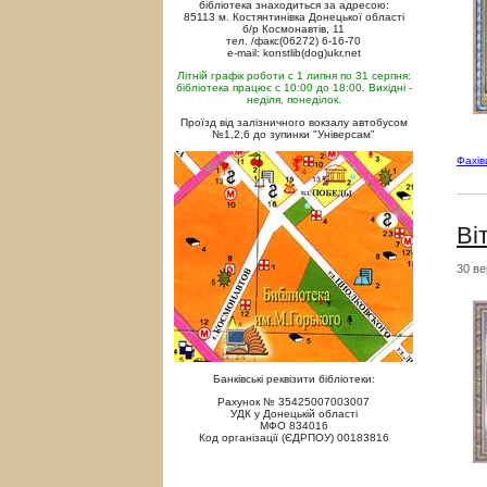
бібліотека знаходиться за адресою:
85113 м. Костянтинівка Донецької області
б/р Космонавтів, 11
тел. /факс(06272) 6-16-70
e-mail: konstlib(dog)ukr.net
Літній графік роботи с 1 липня по 31 серпня:
бібліотека працює с 10:00 до 18:00. Вихідні -
неділя, понеділок.
Проїзд від залізничного вокзалу автобусом
№1,2,6 до зупинки "Універсам"
Фахі
Ві
30 ве
Банківські реквізити бібліотеки:
Рахунок № 35425007003007
УДК у Донецькій області
МФО 834016
Код організації (ЄДРПОУ) 00183816