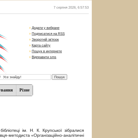
7 серпня 2026
,
6:57:54
»
Додати у вибране
»
Подписатися на RSS
»
Зворотній зв'язок
»
Карта сайту
»
Пошук в интернете
»
Відправити sms
ування
Різне
бібліотеці ім. Н. К. Крупської зібралися
івця-методиста «Організаційно-аналітичні