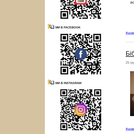
а
МИ В FACEBOOK
Фахі
Бі
25 гр
МИ В INSTAGRAM
Фахі