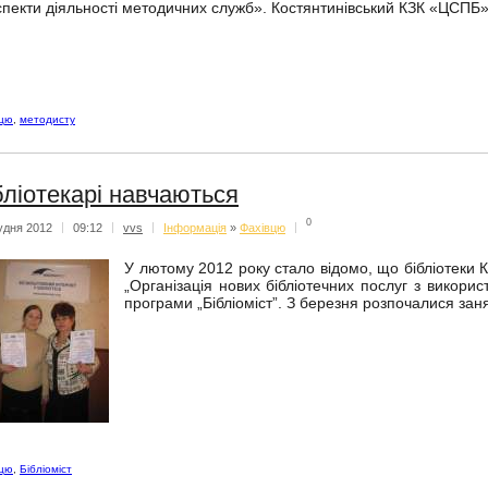
спекти діяльності методичних служб». Костянтинівський КЗК «ЦСПБ»
вцю
,
методисту
бліотекарі навчаються
0
удня 2012
|
09:12
|
vvs
|
Iнформацiя
»
Фахівцю
|
У лютому 2012 року стало відомо, що бібліотеки 
„Організація нових бібліотечних послуг з викорис
програми „Бібліоміст”. З березня розпочалися зан
вцю
,
Бібліоміст