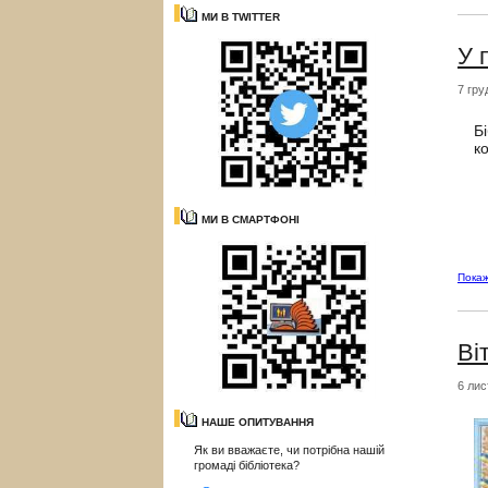
МИ В TWITTER
У 
7 гру
Б
к
МИ В СМАРТФОНІ
Пока
Ві
6 лис
НАШЕ ОПИТУВАННЯ
Як ви вважаєте, чи потрібна нашій
громаді бібліотека?