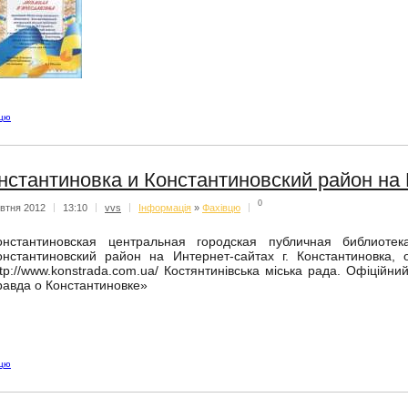
вцю
нстантиновка и Константиновский район на
0
втня 2012
|
13:10
|
vvs
|
Iнформацiя
»
Фахівцю
|
онстантиновская центральная городская публичная библиоте
онстантиновский район на Интернет-сайтах г. Константиновка
ttp://www.konstrada.com.ua/ Костянтинівська міська рада. Офіційний с
равда о Константиновке»
вцю