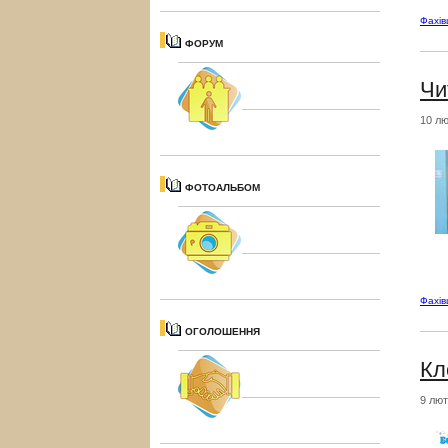
Фахі
ФОРУМ
Чи
10 лю
ФОТОАЛЬБОМ
Фахі
ОГОЛОШЕННЯ
Кл
9 лют