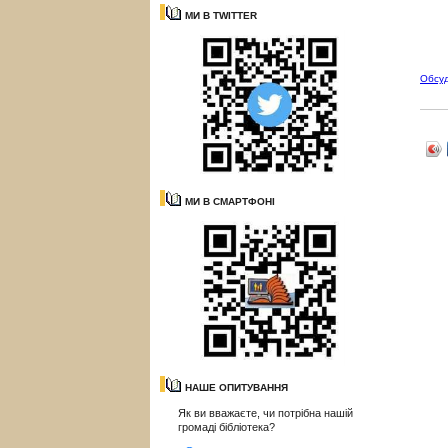
МИ В TWITTER
Обсу
МИ В СМАРТФОНІ
НАШЕ ОПИТУВАННЯ
Як ви вважаєте, чи потрібна нашій
громаді бібліотека?