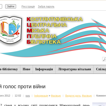
Реєстрація
Забув пароль
 бібліотеку
Нове
Iнформацiя
Літературна вітальня
Спiлк
й голос проти війни
ого 2012
|
12:02
|
vvs
|
Iнформацiя
»
Фахівцю
|
Видатні дати
,
Фахівцю
|
Коммент
січня у всьому світі проводився Міжнародний день