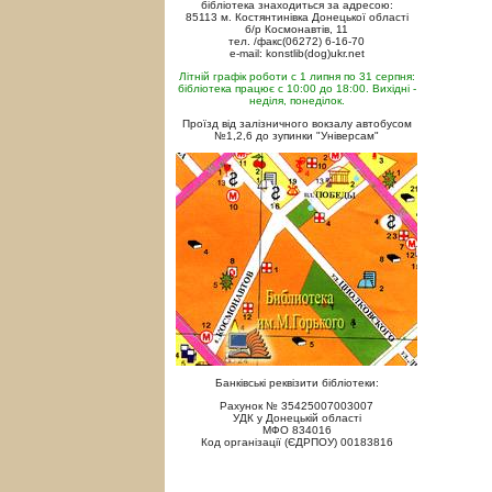
бібліотека знаходиться за адресою:
85113 м. Костянтинівка Донецької області
б/р Космонавтів, 11
тел. /факс(06272) 6-16-70
e-mail: konstlib(dog)ukr.net
Літній графік роботи с 1 липня по 31 серпня:
бібліотека працює с 10:00 до 18:00. Вихідні -
неділя, понеділок.
Проїзд від залізничного вокзалу автобусом
№1,2,6 до зупинки "Універсам"
Банківські реквізити бібліотеки:
Рахунок № 35425007003007
УДК у Донецькій області
МФО 834016
Код організації (ЄДРПОУ) 00183816