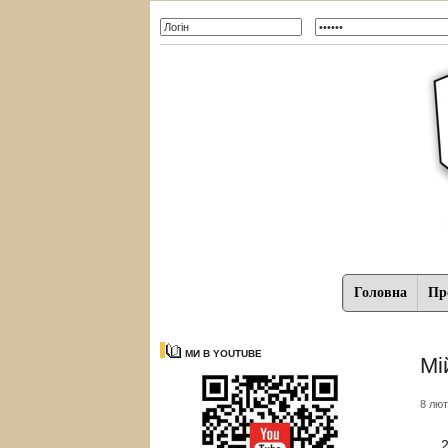
Головна
Про
МИ В YOUTUBE
Мі
8 лют
27 