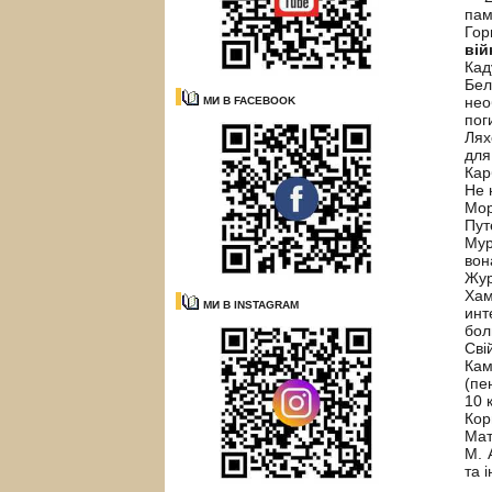
пам
Гор
вій
Кад
Бе
нео
МИ В FACEBOOK
пог
Лях
для
Кар
Не 
Мор
Пут
Мур
вон
Жур
Ха
МИ В INSTAGRAM
инт
бол
Сві
Кам
(пе
10 
Кор
Мат
М. 
та і