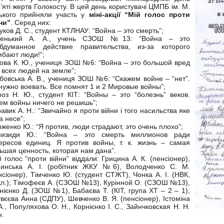
’яті жертв Голокосту. В цей день користувачі ЦМПБ ім. М.
ького прийняли участь у
міні-акції “Мій голос проти
ни”
. Серед них:
уков Д. С., студент КТЛНАУ: “Война – это смерть”;
ленький А. А., учень СЗОШ №13: “Война – это
бдуманное действие правительства, из-за которого
ибают люди!”;
ова К. Ю., учениця ЗОШ №6: “Война – это большой вред
 всех людей на земле”;
бовська А. В., учениця ЗОШ №6: “Скажем войне – “нет”.
нужно воевать. Все помнят 1 и 2 Мировые войны”;
оз Н. Ю., студент КІТ: “Войны – это “болезнь” веков.
ем войны ничего не решишь”;
авик А. Н.: “Звичайно я проти війни і того насильства яке
а несе”;
женко Ю.: “Я против, люди страдают, это очень плохо”;
мизиди Ю.: “Война – это смерть миллионов ради
ересов единиц. Я против войны, т. к. жизнь – самая
ьшая ценность, которая нам дана”.
й голос “проти війни” віддали: Грицина А. К. (пенсіонер),
инська А. І. (робітник ЖКУ №6), Володченко С. М.
нсіонер), Тімченко Ю. (студент СТЖТ), Чонка А. І. (НВК,
кл.); Тімофеєв А. (СЗОШ №13), Курінной О. (СЗОШ №13),
нієнко Д. (ЗОШ №1), Бабаєва Т. (КІТ, група ХТ – 2 – 1),
вєєва Анна (СДПУ), Шевченко В. Я. (пенсіонер), Істоміна
А., Популяхова О. Н., Корнієнко І. С., Зайнчковская Н. Н.
н.