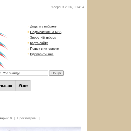
9 серпня 2026
,
9:14:55
»
Додати у вибране
»
Подписатися на RSS
»
Зворотній зв'язок
»
Карта сайту
»
Пошук в интернете
»
Відправити sms
ування
Різне
арии: 0
|
Просмотров:
|