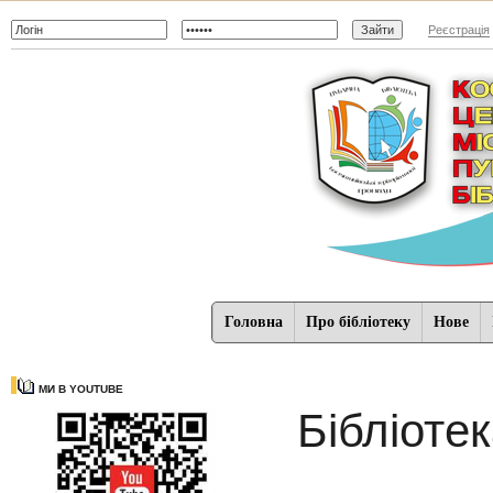
Реєстрація
Головна
Про бібліотеку
Нове
МИ В YOUTUBE
Бібліоте