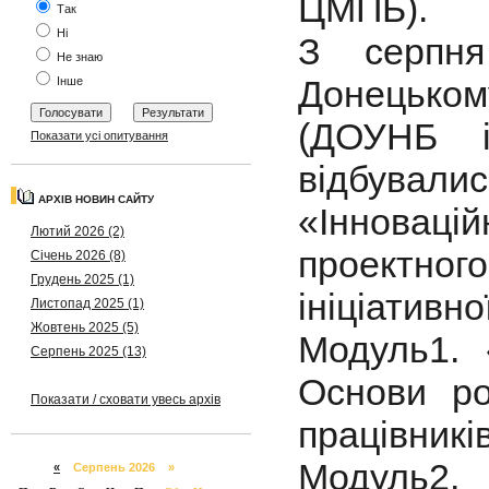
ЦМПБ).
Так
Ні
З серпня
Не знаю
Донецькому
Інше
(ДОУНБ і
Показати усі опитування
відбувал
АРХІВ НОВИН САЙТУ
«Інноваці
Лютий 2026 (2)
проектно
Січень 2026 (8)
Грудень 2025 (1)
ініціативно
Листопад 2025 (1)
Жовтень 2025 (5)
Модуль1. 
Серпень 2025 (13)
Основи ро
Показати / сховати увесь архів
працівників
Модуль2.
«
Серпень 2026 »