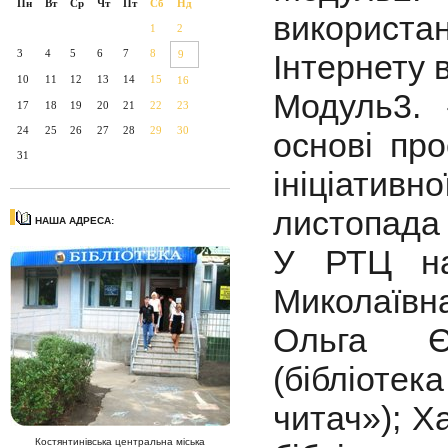
Пн
Вт
Ср
Чт
Пт
Сб
Нд
використа
1
2
3
4
5
6
7
8
9
Інтернету в
10
11
12
13
14
15
16
Модуль3. 
17
18
19
20
21
22
23
24
25
26
27
28
29
30
основі пр
31
ініціатив
листопада 
НАША АДРЕСА:
У РТЦ на
Миколаївна
Ольга Єг
(бібліот
читач»); Х
Костянтинівська центральна міська