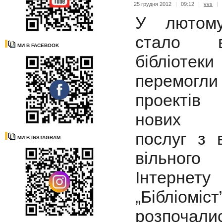
25 грудня 2012
|
09:12
|
vvs
|
У лютом
стало 
МИ В FACEBOOK
бібліотек
перемогл
проектів 
нових б
послуг з 
МИ В INSTAGRAM
вільного
Інтернету
„Бібліомі
розпочали