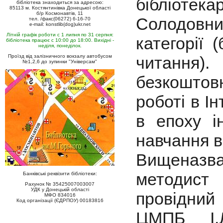
бібліоте
бібліотека знаходиться за адресою:
85113 м. Костянтинівка Донецької області
б/р Космонавтів, 11
Солодовни
тел. /факс(06272) 6-16-70
e-mail: konstlib(dog)ukr.net
Літній графік роботи с 1 липня по 31 серпня:
категорії 
бібліотека працює с 10:00 до 18:00. Вихідні -
неділя, понеділок.
Проїзд від залізничного вокзалу автобусом
читання
№1,2,6 до зупинки "Універсам"
безкоштов
роботі в Ін
в епоху і
навчання в
Вищеназв
методист
Банківські реквізити бібліотеки:
Рахунок № 35425007003007
УДК у Донецькій області
провідний 
МФО 834016
Код організації (ЄДРПОУ) 00183816
ЦМПБ І.