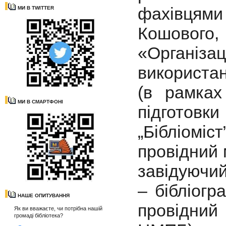
фахівцями
МИ В TWITTER
Кошового
«Організа
використан
(в рамках
МИ В СМАРТФОНІ
підготовк
„Бібліоміс
провідний 
завідуючий
– бібліогр
НАШЕ ОПИТУВАННЯ
провідний
Як ви вважаєте, чи потрібна нашій
громаді бібліотека?