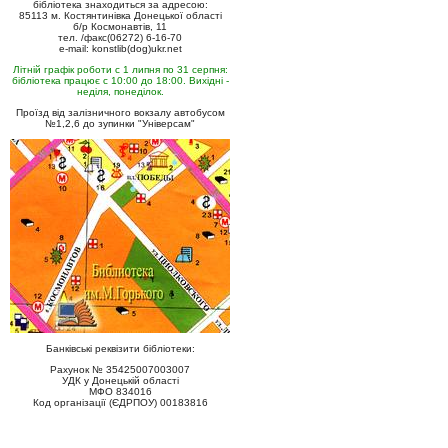
бібліотека знаходиться за адресою:
85113 м. Костянтинівка Донецької області
б/р Космонавтів, 11
тел. /факс(06272) 6-16-70
e-mail: konstlib(dog)ukr.net
Літній графік роботи с 1 липня по 31 серпня:
бібліотека працює с 10:00 до 18:00. Вихідні -
неділя, понеділок.
Проїзд від залізничного вокзалу автобусом
№1,2,6 до зупинки "Універсам"
Банківські реквізити бібліотеки:
Рахунок № 35425007003007
УДК у Донецькій області
МФО 834016
Код організації (ЄДРПОУ) 00183816