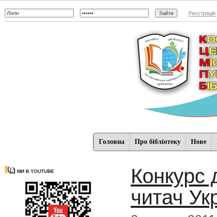
Реєстрація
Головна
Про бібліотеку
Нове
Конкурс 
МИ В YOUTUBE
читач Ук