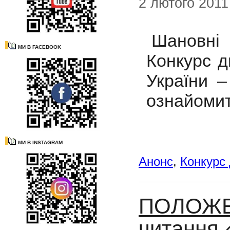
2 лютого 2011
Шановні к
МИ В FACEBOOK
Конкурс д
України 
ознайомит
МИ В INSTAGRAM
Анонс
,
Конкурс 
ПОЛОЖЕН
читання 