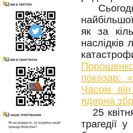
Сьогодні,
МИ В TWITTER
найбільшої
як за кіль
наслідків 
катастроф
МИ В СМАРТФОНІ
Порошенко
показав: 
Часом він
ядерна збр
25 квітня
НАШЕ ОПИТУВАННЯ
трагедії 
Як ви вважаєте, чи потрібна нашій
громаді бібліотека?