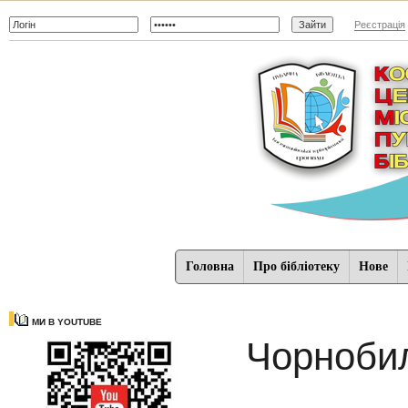
Реєстрація
Головна
Про бібліотеку
Нове
МИ В YOUTUBE
Чорнобиль