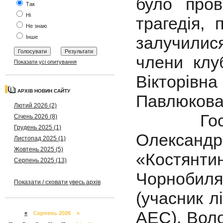
було пров
Так
Ні
трагедія, 
Не знаю
залучилис
Інше
члени клу
Показати усі опитування
Вікторів
АРХІВ НОВИН САЙТУ
Павлюкова
Лютий 2026 (2)
Гостями
Січень 2026 (8)
Грудень 2025 (1)
Олександ
Листопад 2025 (1)
Жовтень 2025 (5)
«Костян
Серпень 2025 (13)
Чорнобиля
Показати / сховати увесь архів
(учасник л
АЕС), Вол
«
Серпень 2026 »