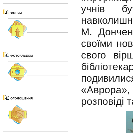
учнів б
ФОРУМ
навколишн
М. Дончен
своїми но
свого вір
ФОТОАЛЬБОМ
бібліотекар
подивили
«Аврора»
розповіді 
ОГОЛОШЕННЯ