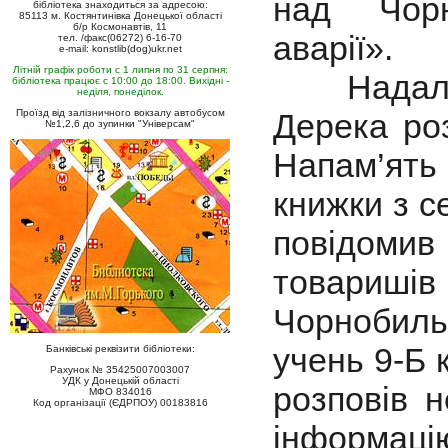
над Чорн
бібліотека знаходиться за адресою:
85113 м. Костянтинівка Донецької області
б/р Космонавтів, 11
аварії».
тел. /факс(06272) 6-16-70
e-mail: konstlib(dog)ukr.net
Літній графік роботи с 1 липня по 31 серпня:
Надалі с
бібліотека працює с 10:00 до 18:00. Вихідні -
неділя, понеділок.
Проїзд від залізничного вокзалу автобусом
Дерека роз
№1,2,6 до зупинки "Універсам"
Напам’ять 
книжки з с
повідомив
товаришів
Чорнобиль
учень 9-Б 
Банківські реквізити бібліотеки:
Рахунок № 35425007003007
УДК у Донецькій області
розповів 
МФО 834016
Код організації (ЄДРПОУ) 00183816
інформацію