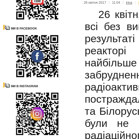
26 квітня 2017
|
11:04
|
irina
|
26 квітня
всі без в
МИ В FACEBOOK
результат
реакторі
найбільше
забрудне
радіоакт
МИ В INSTAGRAM
постражда
та Білорус
були не 
радіаційно