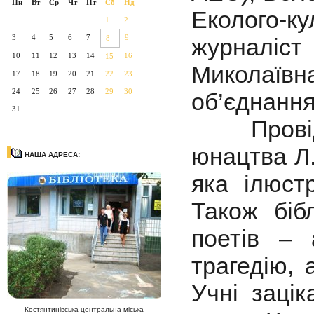
Пн
Вт
Ср
Чт
Пт
Сб
Нд
Еколого-
1
2
3
4
5
6
7
9
8
журналіс
10
11
12
13
14
16
15
Миколаїв
17
18
19
20
21
22
23
24
25
26
27
28
29
30
об’єднання
31
Провідни
юнацтва Л.
НАША АДРЕСА:
яка ілюст
Також біб
поетів – 
трагедію, 
Учні заці
Костянтинівська центральна міська