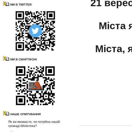
21 вере
МИ В TWITTER
Міста 
Міста, 
МИ В СМАРТФОНІ
НАШЕ ОПИТУВАННЯ
Як ви вважаєте, чи потрібна нашій
громаді бібліотека?