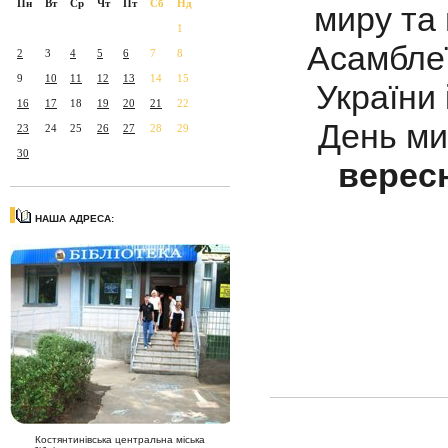
Пн
Вт
Ср
Чт
Пт
Сб
Нд
миру та
1
Асамблеї
2
3
4
5
6
7
8
9
10
11
12
13
14
15
України 
16
17
18
19
20
21
22
День ми
23
24
25
26
27
28
29
30
верес
НАША АДРЕСА:
Костянтинівська центральна міська