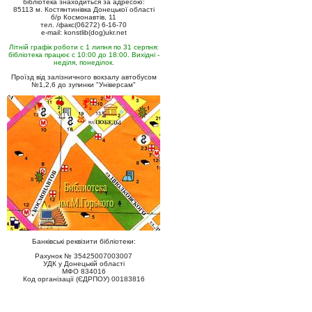
бібліотека знаходиться за адресою:
85113 м. Костянтинівка Донецької області
б/р Космонавтів, 11
тел. /факс(06272) 6-16-70
e-mail: konstlib(dog)ukr.net
Літній графік роботи с 1 липня по 31 серпня:
бібліотека працює с 10:00 до 18:00. Вихідні -
неділя, понеділок.
Проїзд від залізничного вокзалу автобусом
№1,2,6 до зупинки "Універсам"
Банківські реквізити бібліотеки:
Рахунок № 35425007003007
УДК у Донецькій області
МФО 834016
Код організації (ЄДРПОУ) 00183816