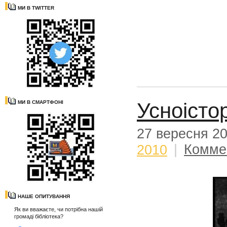
МИ В TWITTER
Усноісто
МИ В СМАРТФОНІ
27 вересня 2
2010
|
Комме
НАШЕ ОПИТУВАННЯ
Як ви вважаєте, чи потрібна нашій
громаді бібліотека?