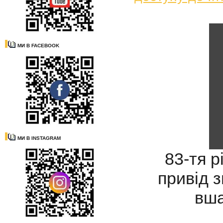
МИ В FACEBOOK
МИ В INSTAGRAM
83-тя р
привід з
вша