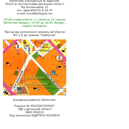
бібліотека знаходиться за адресою:
85113 м. Костянтинівка Донецької області
б/р Космонавтів, 11
тел. /факс(06272) 6-16-70
e-mail: konstlib(dog)ukr.net
Літній графік роботи с 1 липня по 31 серпня:
бібліотека працює с 10:00 до 18:00. Вихідні -
неділя, понеділок.
Проїзд від залізничного вокзалу автобусом
№1,2,6 до зупинки "Універсам"
Банківські реквізити бібліотеки:
Рахунок № 35425007003007
УДК у Донецькій області
МФО 834016
Код організації (ЄДРПОУ) 00183816