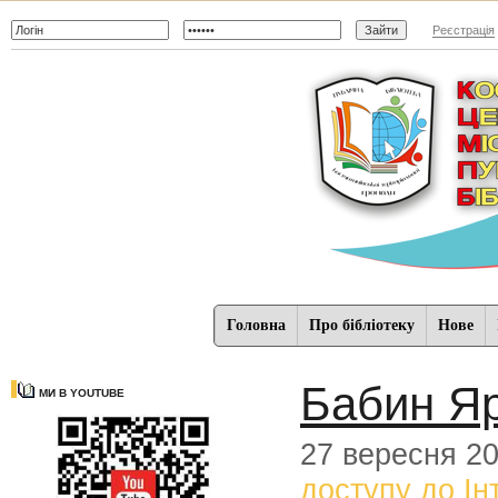
Реєстрація
Головна
Про бібліотеку
Нове
Бабин Яр
МИ В YOUTUBE
27 вересня 2
доступу до Ін