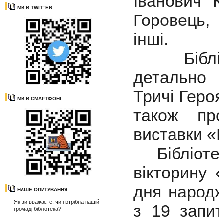
Іванович 
МИ В TWITTER
Горовець,
інші.
Бібліоте
детально 
Тричі Геро
МИ В СМАРТФОНІ
також пр
виставки «
Бібліотек
вікторину 
дня народ
НАШЕ ОПИТУВАННЯ
Як ви вважаєте, чи потрібна нашій
з 19 запи
громаді бібліотека?