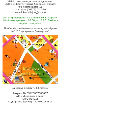
бібліотека знаходиться за адресою:
85113 м. Костянтинівка Донецької області
б/р Космонавтів, 11
тел. /факс(06272) 6-16-70
e-mail: konstlib(dog)ukr.net
Літній графік роботи с 1 липня по 31 серпня:
бібліотека працює с 10:00 до 18:00. Вихідні -
неділя, понеділок.
Проїзд від залізничного вокзалу автобусом
№1,2,6 до зупинки "Універсам"
Банківські реквізити бібліотеки:
Рахунок № 35425007003007
УДК у Донецькій області
МФО 834016
Код організації (ЄДРПОУ) 00183816