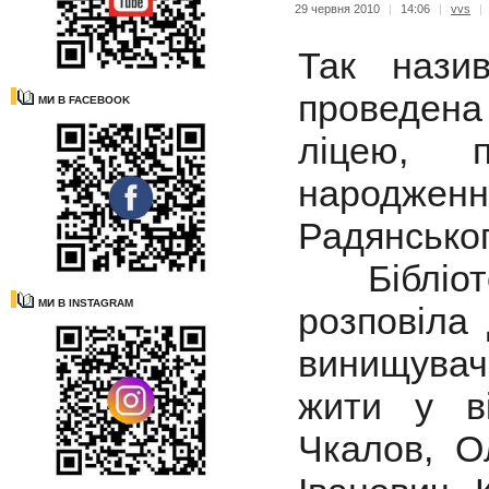
29 червня 2010
|
14:06
|
vvs
|
Так назив
проведена 
МИ В FACEBOOK
ліцею, 
народженн
Радянськог
Бібліотек
МИ В INSTAGRAM
розповіла 
винищувачі
жити у в
Чкалов, О