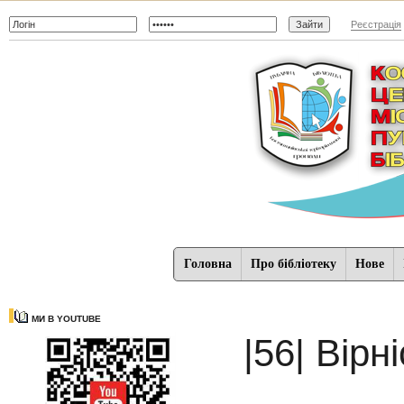
Реєстрація
Головна
Про бібліотеку
Нове
МИ В YOUTUBE
|56| Вірн