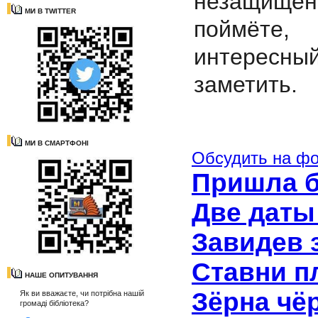
незащищён
МИ В TWITTER
поймёте,
интересны
заметить.
МИ В СМАРТФОНІ
Обсудить на ф
Пришла б
Две даты
Завидев 
Ставни п
НАШЕ ОПИТУВАННЯ
Зёрна чё
Як ви вважаєте, чи потрібна нашій
громаді бібліотека?