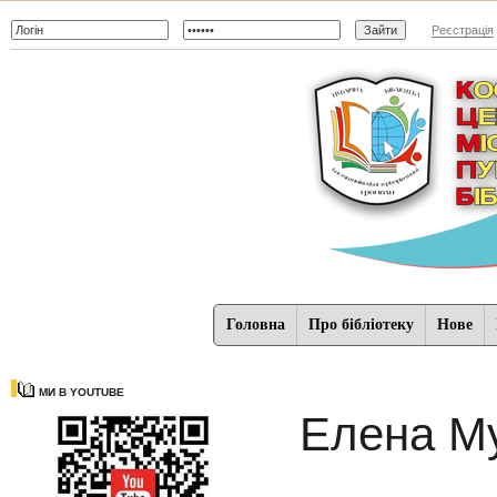
Реєстрація
Головна
Про бібліотеку
Нове
МИ В YOUTUBE
Елена М