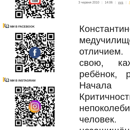
3 червня 2010
|
14:06
|
vvs
|
Роди
Констант
МИ В FACEBOOK
медучили
отличием.
свою, ка
ребёнок, 
МИ В INSTAGRAM
Начала 
Критичност
непоколеб
человек