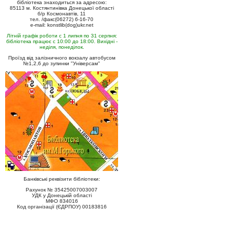
бібліотека знаходиться за адресою:
85113 м. Костянтинівка Донецької області
б/р Космонавтів, 11
тел. /факс(06272) 6-16-70
e-mail: konstlib(dog)ukr.net
Літній графік роботи с 1 липня по 31 серпня:
бібліотека працює с 10:00 до 18:00. Вихідні -
неділя, понеділок.
Проїзд від залізничного вокзалу автобусом
№1,2,6 до зупинки "Універсам"
Банківські реквізити бібліотеки:
Рахунок № 35425007003007
УДК у Донецькій області
МФО 834016
Код організації (ЄДРПОУ) 00183816