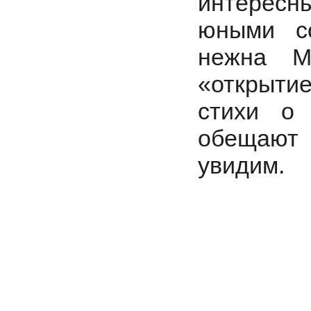
интересн
юными со
нежна М
«открытие
стихи о 
обещают
увидим.