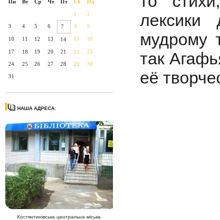
то стихи
Пн
Вт
Ср
Чт
Пт
Сб
Нд
лексики
1
2
3
4
5
6
8
9
7
мудрому 
10
11
12
13
15
16
14
17
18
19
20
21
22
23
так Агафь
24
25
26
27
28
29
30
её творче
31
НАША АДРЕСА:
Костянтинівська центральна міська