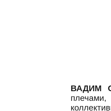
ВАДИМ 
плечам
коллек