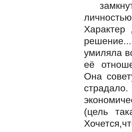
замкнут
личность
Характер 
решение..
умиляла вс
её отноше
Она совет
страдало.
экономичес
(цель так
Хочется,