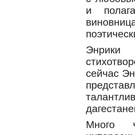
и полаг
виновни
поэтическ
Энрики 
стихотвор
сейчас Эн
предста
талантли
дагестане
Много ч