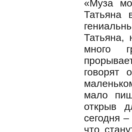
«Муза мо
Татьяна в
гениальны
Татьяна, 
много г
прорывает
говорят 
маленьком
мало пищ
открыв д
сегодня –
что стан