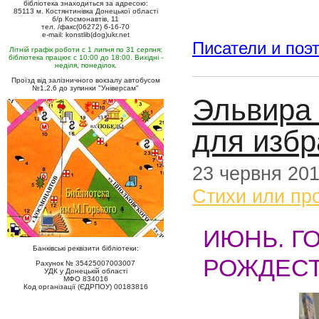
бібліотека знаходиться за адресою:
85113 м. Костянтинівка Донецької області
б/р Космонавтів, 11
тел. /факс(06272) 6-16-70
e-mail: konstlib(dog)ukr.net
Писатели и поэ
Літній графік роботи с 1 липня по 31 серпня:
бібліотека працює с 10:00 до 18:00. Вихідні -
неділя, понеділок.
Проїзд від залізничного вокзалу автобусом
№1,2,6 до зупинки "Універсам"
Эльвира
для изб
23 червня 20
Стихи или пр
ИЮНЬ. Г
Банківські реквізити бібліотеки:
РОЖДЕСТ
Рахунок № 35425007003007
УДК у Донецькій області
МФО 834016
Код організації (ЄДРПОУ) 00183816