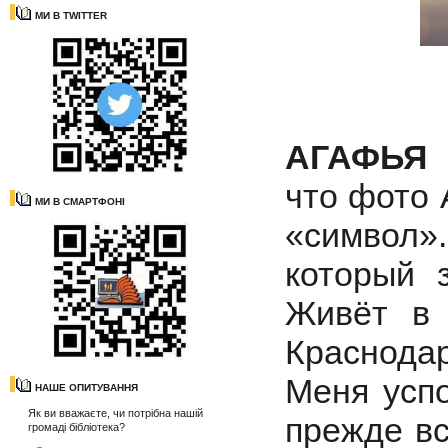
МИ В TWITTER
АГАФЬЯ
что фото 
МИ В СМАРТФОНІ
«символ»
который 
Живёт в 
Краснода
Меня успо
НАШЕ ОПИТУВАННЯ
Як ви вважаєте, чи потрібна нашій
прежде вс
громаді бібліотека?