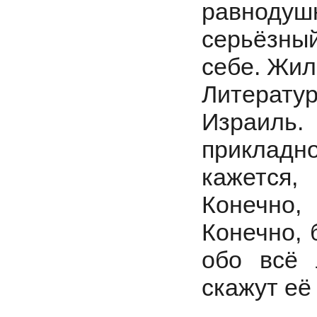
равнодуш
серьёзны
себе. Жил
Литерат
Израиль.
прикладн
кажется,
Конечно,
Конечно,
обо всё 
скажут её