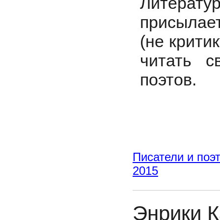
Литерат
присылае
(не крити
читать 
поэтов.
Писатели и поэ
2015
Энрики К