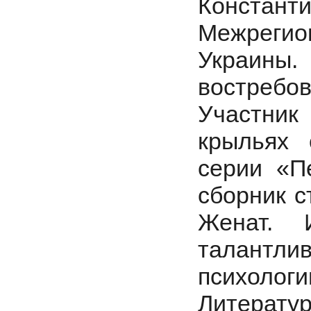
Конста
Межреги
Украин
востреб
Участни
крыльях 
серии «П
сборник с
Женат. 
талант
психол
Литерату