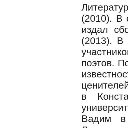
Литерату
(2010). В
издал сб
(2013). В
участни
поэтов. П
известно
ценителей
в Конста
университ
Вадим в