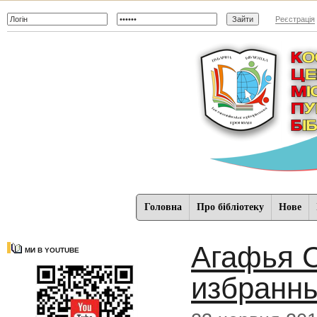
Реєстрація
Головна
Про бібліотеку
Нове
Агафья С
МИ В YOUTUBE
избранн