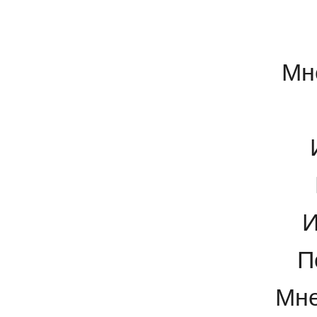
Мн
И
П
Мне