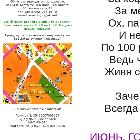
бібліотека знаходиться за адресою:
85113 м. Костянтинівка Донецької області
За м
б/р Космонавтів, 11
тел. /факс(06272) 6-16-70
e-mail: konstlib(dog)ukr.net
Ох, па
Літній графік роботи с 1 липня по 31 серпня:
бібліотека працює с 10:00 до 18:00. Вихідні -
неділя, понеділок.
И н
Проїзд від залізничного вокзалу автобусом
№1,2,6 до зупинки "Універсам"
По 100 
Ведь 
Живя с
Заче
Всегда
Банківські реквізити бібліотеки:
Рахунок № 35425007003007
УДК у Донецькій області
МФО 834016
Код організації (ЄДРПОУ) 00183816
ИЮНЬ. Г