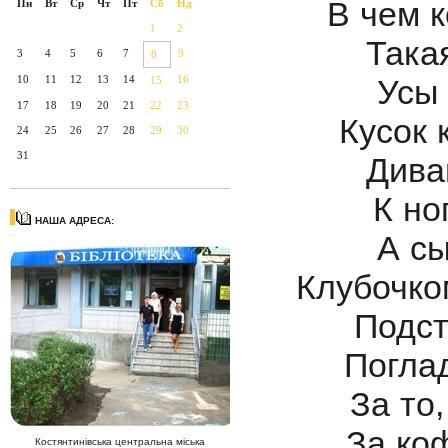
В чем к
Пн
Вт
Ср
Чт
Пт
Сб
Нд
1
2
Такая
3
4
5
6
7
9
8
10
11
12
13
14
16
Усы 
15
17
18
19
20
21
22
23
Кусок 
24
25
26
27
28
29
30
31
Дива
К но
НАША АДРЕСА:
А сы
Клубочко
Подст
Поглад
За то
За ко
Костянтинівська центральна міська