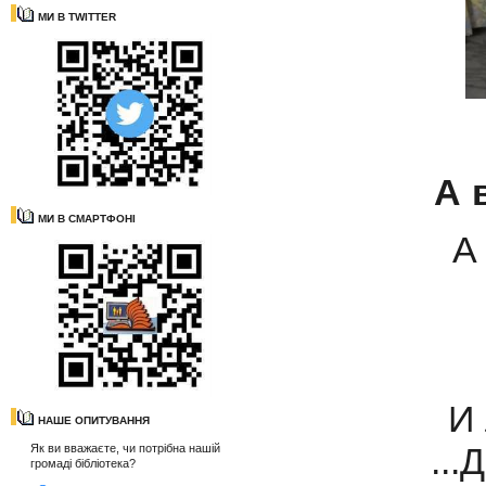
МИ В TWITTER
А 
МИ В СМАРТФОНІ
А
И 
НАШЕ ОПИТУВАННЯ
...
Як ви вважаєте, чи потрібна нашій
громаді бібліотека?