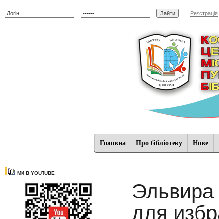
Реєстрація
Головна
Про бібліотеку
Нове
МИ В YOUTUBE
Эльвира
для изб