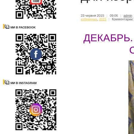
23 червня 2015
|
09:06
|
admin
избранных
,
2015
|
Комментарии:
МИ В FACEBOOK
ДЕКАБРЬ
МИ В INSTAGRAM