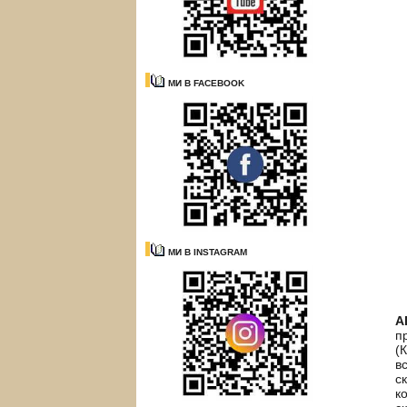
МИ В FACEBOOK
МИ В INSTAGRAM
А
п
(
в
с
к