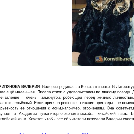
РИПУНОВА ВАЛЕРИЯ
. Валерия родилась в Константиновке. В Литерату
ыла ещё маленькая. Писала стихи с удовольствием по любому поводу. 
печатление очень замкнутой, робеющей перед жизнью личностью. 
частью,серьёзный. Если приняла решение...никакие преграды - не помех
ерьёзность её отношения к моим,например, огрочениям. Она советует,
зучает в Академии гуманиторно-экономической... китайский язык. 
нглийский язык. Хочется,чтобы все её читатели пожелали Валерии счаст