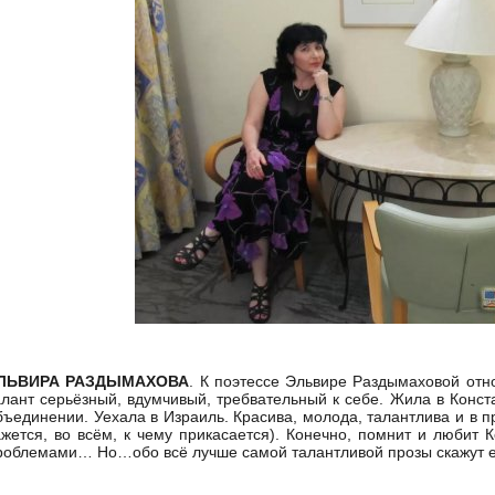
ЛЬВИРА РАЗДЫМАХОВА
. К поэтессе Эльвире Раздымаховой отн
алант серьёзный, вдумчивый, требвательный к себе. Жила в Конст
бъединении. Уехала в Израиль. Красива, молода, талантлива и в п
ажется, во всём, к чему прикасается). Конечно, помнит и любит 
роблемами… Но…обо всё лучше самой талантливой прозы скажут е