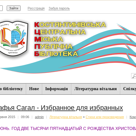
Реєстрація
Забув пароль
 бібліотеку
Нове
Iнформацiя
Літературна вітальня
Спiлк
афья Сагал - Избранное для избранных
рвня 2015
|
09:06
|
admin
|
Літературна вітальня
»
Стихи или произведения
|
Ком
ЮНЬ. ГОД ДВЕ ТЫСЯЧИ ПЯТНАДЦАТЫЙ С РОЖДЕСТВА ХРИСТОВ