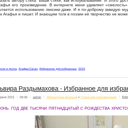
казать автору стиха: Ваши стихи, как иглоукалывание. И этого дос
гафья его произведение. В интернете меня удивляет «смелость» т
ытается использованию лексики даже. И я по-доброму завидую му
ак Агафья и пишет. И знающим толк в поэзии её творчество не може
ели и поэты
,
Агафья Сагал
,
Избранное для избранных
,
2015
ьвира Раздымахова - Избранное для избра
рвня 2015
|
09:06
|
admin
|
Літературна вітальня
»
Стихи или произведения
|
Ком
ЮНЬ. ГОД ДВЕ ТЫСЯЧИ ПЯТНАДЦАТЫЙ С РОЖДЕСТВА ХРИСТО