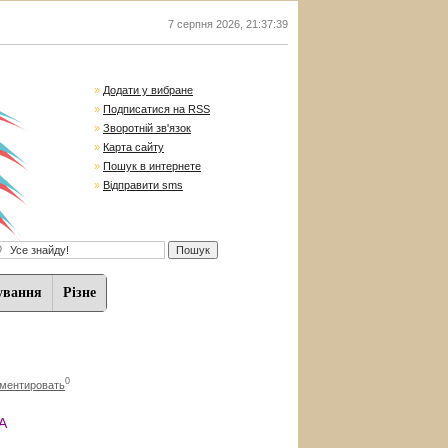
7 серпня 2026
,
21:37:40
»
Додати у вибране
»
Подписатися на RSS
»
Зворотній зв'язок
»
Карта сайту
»
Пошук в интернете
»
Відправити sms
ування
Різне
0
ментировать
А