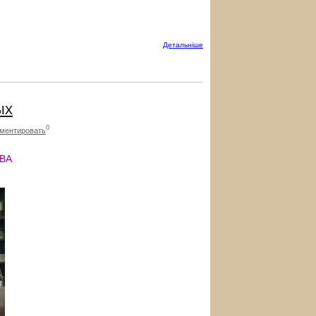
Детальнiше
ых
0
ментировать
ВА