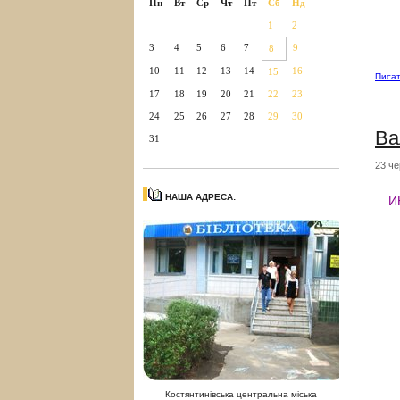
Пн
Вт
Ср
Чт
Пт
Сб
Нд
1
2
3
4
5
6
7
9
8
10
11
12
13
14
16
15
Писат
17
18
19
20
21
22
23
24
25
26
27
28
29
30
Ва
31
23 че
НАША АДРЕСА:
И
Костянтинівська центральна міська