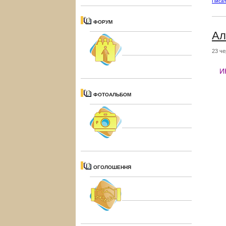
Писат
ФОРУМ
Ал
23 че
И
ФОТОАЛЬБОМ
ОГОЛОШЕННЯ