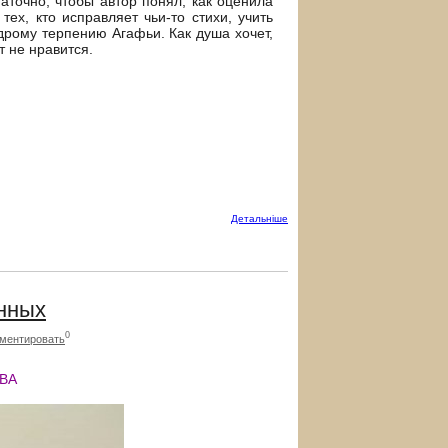
таточно, чтобы автор понял, как оценила
ех, кто исправляет чьи-то стихи, учить
дрому терпению Агафьи. Как душа хочет,
т не нравится.
Детальнiше
нных
0
ментировать
ВА