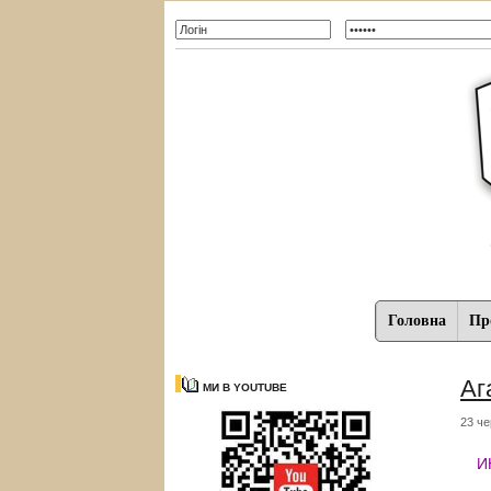
Головна
Про
Аг
МИ В YOUTUBE
23 че
И