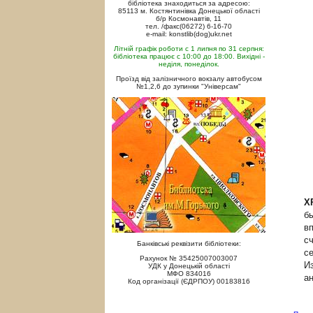
бібліотека знаходиться за адресою:
85113 м. Костянтинівка Донецької області
б/р Космонавтів, 11
тел. /факс(06272) 6-16-70
e-mail: konstlib(dog)ukr.net
Літній графік роботи с 1 липня по 31 серпня:
бібліотека працює с 10:00 до 18:00. Вихідні -
неділя, понеділок.
Проїзд від залізничного вокзалу автобусом
№1,2,6 до зупинки "Універсам"
Х
б
в
с
Банківські реквізити бібліотеки:
с
Рахунок № 35425007003007
И
УДК у Донецькій області
МФО 834016
а
Код організації (ЄДРПОУ) 00183816