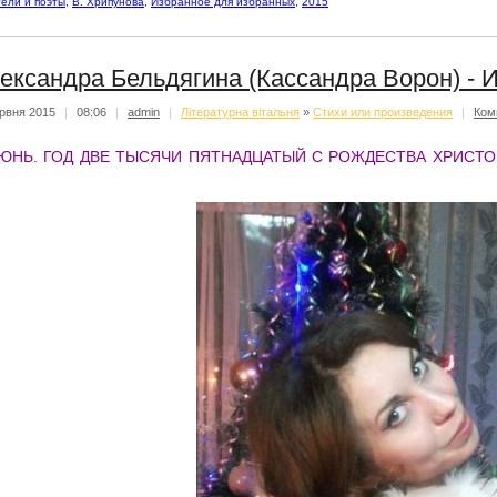
ели и поэты
,
В. Хрипунова
,
Избранное для избранных
,
2015
ександра Бельдягина (Кассандра Ворон) - 
рвня 2015
|
08:06
|
admin
|
Літературна вітальня
»
Стихи или произведения
|
Ком
ЮНЬ. ГОД ДВЕ ТЫСЯЧИ ПЯТНАДЦАТЫЙ С РОЖДЕСТВА ХРИСТО