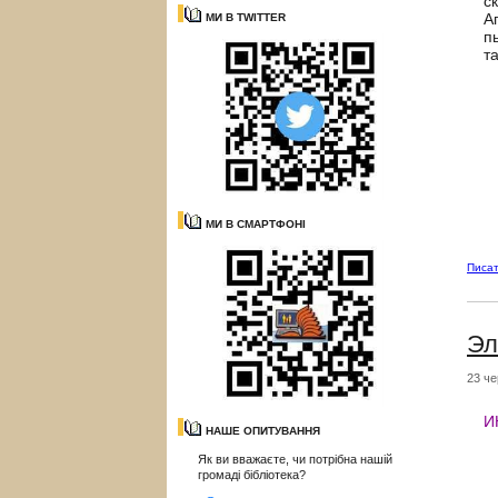
с
А
МИ В TWITTER
п
т
МИ В СМАРТФОНІ
Писат
Эл
23 че
И
НАШЕ ОПИТУВАННЯ
Як ви вважаєте, чи потрібна нашій
громаді бібліотека?