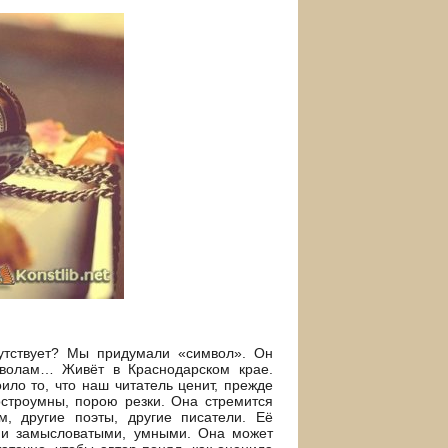
утствует? Мы придумали «символ». Он
мволам… Живёт в Краснодарском крае.
ило то, что наш читатель ценит, прежде
 остроумны, порою резки. Она стремится
м, другие поэты, другие писатели. Её
ми замысловатыми, умными. Она может