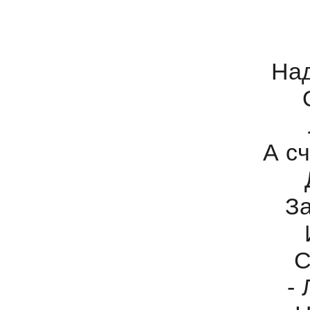
Над
А с
З
С
-