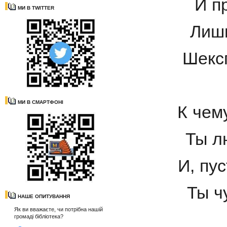
И п
МИ В TWITTER
Лишь
Шексп
МИ В СМАРТФОНІ
К чем
Ты л
И, пу
Ты ч
НАШЕ ОПИТУВАННЯ
Як ви вважаєте, чи потрібна нашій
громаді бібліотека?