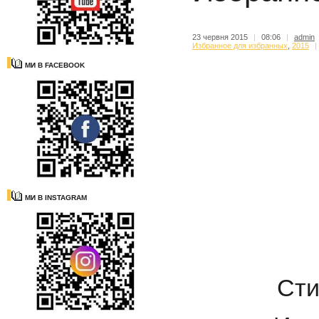
23 червня 2015
|
08:06
|
admin
Избранное для избранных
,
2015
|
МИ В FACEBOOK
МИ В INSTAGRAM
Сти