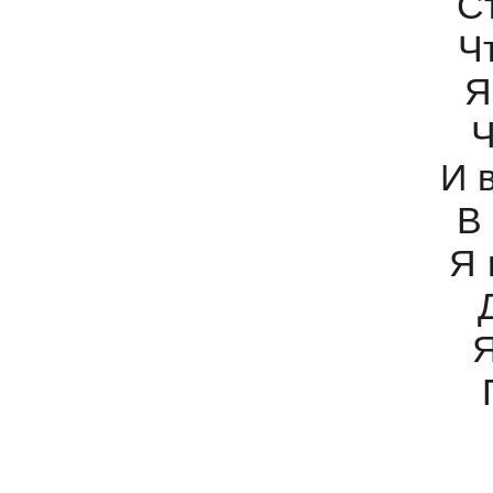
С
Ч
Я
Ч
И 
В
Я 
Я