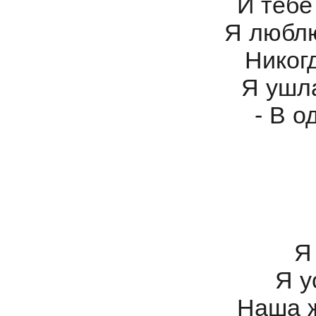
И тебе
Я люблю
Никог
Я ушла
- В о
Я
Я у
Наша ж