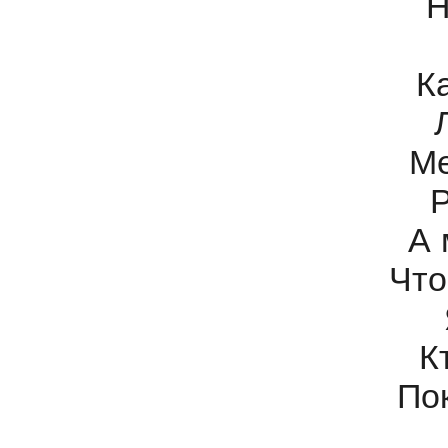
Н
К
Ме
А 
Что
К
По