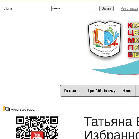
Реєстрація
Головна
Про бібліотеку
Нове
МИ В YOUTUBE
Татьяна 
Избранн