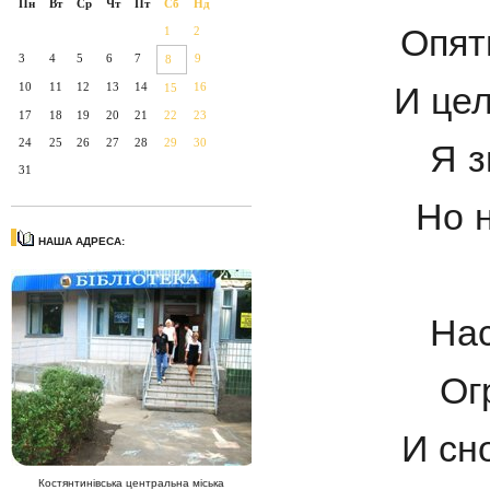
Пн
Вт
Ср
Чт
Пт
Сб
Нд
Опят
1
2
3
4
5
6
7
9
8
10
11
12
13
14
16
И цел
15
17
18
19
20
21
22
23
24
25
26
27
28
29
30
Я з
31
Но 
НАША АДРЕСА:
Нас
Ог
И сн
Костянтинівська центральна міська