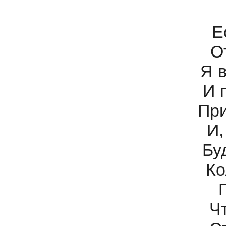
Ес
О
Я в
И 
При
И,
Бу
Ко
Ч