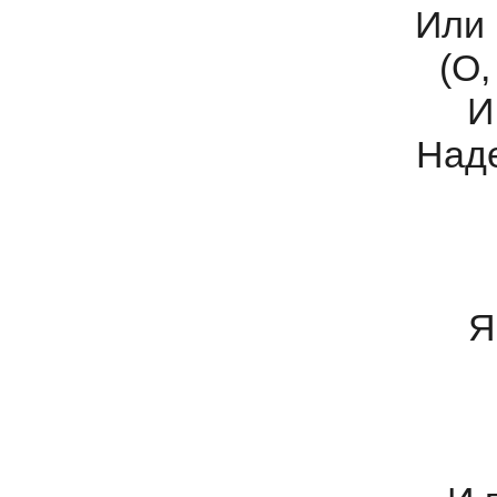
Или 
(О,
И
Наде
Я