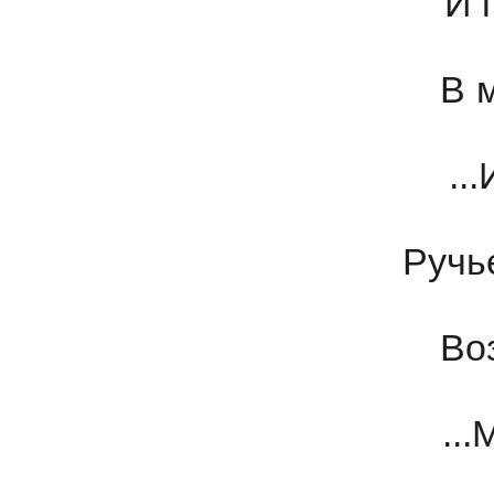
И 
В 
..
Ручь
Во
..