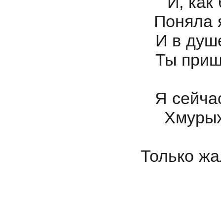
И, как
Поняла 
И в душ
Ты приш
Я сейчас
Хмурых
Только жа