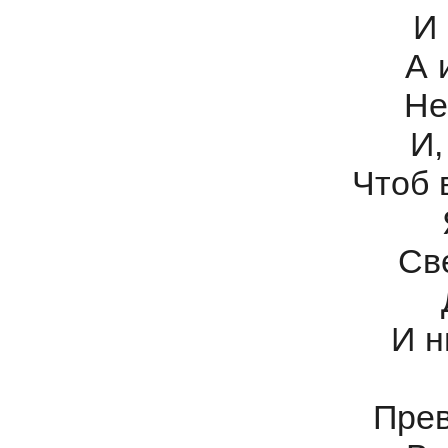
И 
А 
Не
И,
Чтоб 
Св
И н
Пре