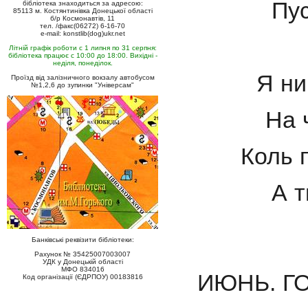
Пус
бібліотека знаходиться за адресою:
85113 м. Костянтинівка Донецької області
б/р Космонавтів, 11
тел. /факс(06272) 6-16-70
e-mail: konstlib(dog)ukr.net
Літній графік роботи с 1 липня по 31 серпня:
бібліотека працює с 10:00 до 18:00. Вихідні -
неділя, понеділок.
Я ни
Проїзд від залізничного вокзалу автобусом
№1,2,6 до зупинки "Універсам"
На 
Коль 
А т
Банківські реквізити бібліотеки:
Рахунок № 35425007003007
УДК у Донецькій області
МФО 834016
ИЮНЬ. Г
Код організації (ЄДРПОУ) 00183816