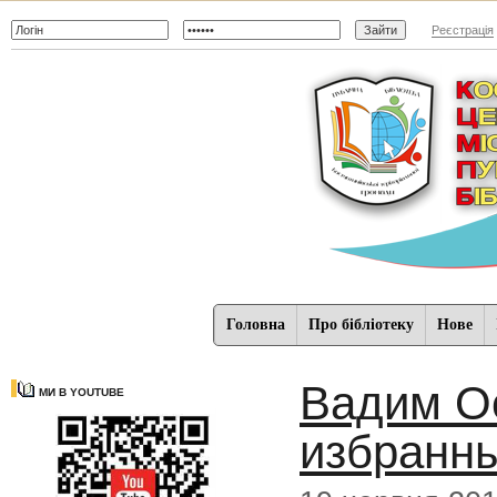
Реєстрація
Головна
Про бібліотеку
Нове
Вадим Ос
МИ В YOUTUBE
избранн