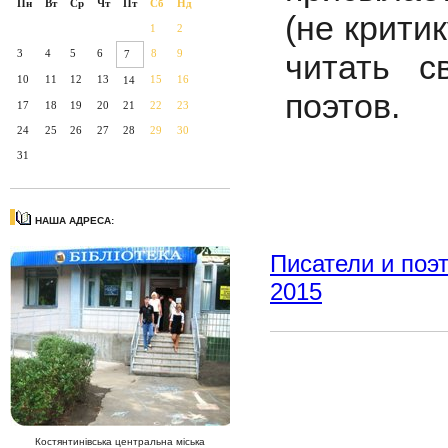
Пн
Вт
Ср
Чт
Пт
Сб
Нд
(не крити
1
2
3
4
5
6
8
9
читать 
7
10
11
12
13
15
16
14
поэтов.
17
18
19
20
21
22
23
24
25
26
27
28
29
30
31
НАША АДРЕСА:
Писатели и поэ
2015
Костянтинівська центральна міська