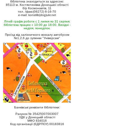
бібліотека знаходиться за адресою:
85113 м. Костянтинівка Донецької області
б/р Космонавтів, 11
тел. /факс(06272) 6-16-70
e-mail: konstlib(dog)ukr.net
Літній графік роботи с 1 липня по 31 серпня:
бібліотека працює с 10:00 до 18:00. Вихідні -
неділя, понеділок.
Проїзд від залізничного вокзалу автобусом
№1,2,6 до зупинки "Універсам"
Банківські реквізити бібліотеки:
Рахунок № 35425007003007
УДК у Донецькій області
МФО 834016
Код організації (ЄДРПОУ) 00183816