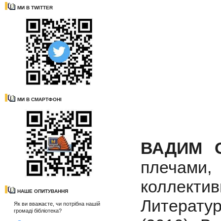
МИ В TWITTER
МИ В СМАРТФОНІ
ВАДИМ 
плечам
коллек
НАШЕ ОПИТУВАННЯ
Литерату
Як ви вважаєте, чи потрібна нашій
громаді бібліотека?