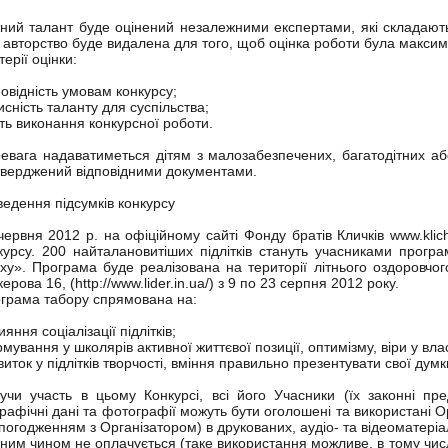
ний талант буде оцінений незалежними експертами, які складають
 авторство буде видалена для того, щоб оцінка роботи була макс
терії оцінки:
повідність умовам конкурсу;
исність таланту для суспільства;
сть виконання конкурсної роботи.
евага надаватиметься дітям з малозабезпечених, багатодітних аб
тверджений відповідними документами.
ведення підсумків конкурсу
червня 2012 р. на офіційному сайті Фонду братів Кличків www.klic
курсу. 200 найталановитіших підлітків стануть учасниками прогр
іху». Програма буде реалізована на території літнього оздоровчог
ерова 16, (http://www.lider.in.ua/) з 9 по 23 серпня 2012 року.
грама табору спрямована на:
ияння соціалізації підлітків;
мування у школярів активної життєвої позиції, оптимізму, віри у вла
виток у підлітків творчості, вміння правильно презентувати свої думк
учи участь в цьому Конкурсі, всі його Учасники (їх законні пре
графічні дані та фотографії можуть бути оголошені та використані 
 погодженням з Організатором) в друкованих, аудіо- та відеоматері
ним чином не оплачується (таке використання можливе, в тому числі