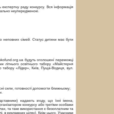
 експертну раду конкурсу. Вся інформація
имально неупередженою.
о неповних сімей. Статус дитини має бути
hkofund.org.ua будуть оголошені переможці
ами літнього освітнього табору «Майстерня
о табору «Лідер», Київ, Пуща-Водиця, вул.
сні сили, готовності допомогти ближньому;
и.
дставники) надають згоду, що їхні імена,
Організатором конкурсу або третіми особами
алах, та таке використання є безоплатним та
, в рекламних цілях). Крім цього, Учасники