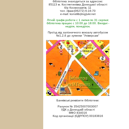
бібліотека знаходиться за адресою:
85113 м. Костянтинівка Донецької області
б/р Космонавтів, 11
тел. /факс(06272) 6-16-70
e-mail: konstlib(dog)ukr.net
Літній графік роботи с 1 липня по 31 серпня:
бібліотека працює с 10:00 до 18:00. Вихідні -
неділя, понеділок.
Проїзд від залізничного вокзалу автобусом
№1,2,6 до зупинки "Універсам"
Банківські реквізити бібліотеки:
Рахунок № 35425007003007
УДК у Донецькій області
МФО 834016
Код організації (ЄДРПОУ) 00183816