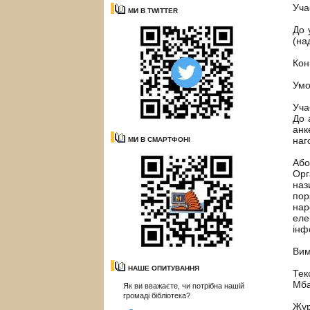
Уча
МИ В TWITTER
До 
(на
Кон
Умо
Уча
До 
анк
наг
МИ В СМАРТФОНІ
Або
Орг
наз
пор
нар
еле
інф
Вим
НАШЕ ОПИТУВАННЯ
Тек
Мба
Як ви вважаєте, чи потрібна нашій
громаді бібліотека?
Жур