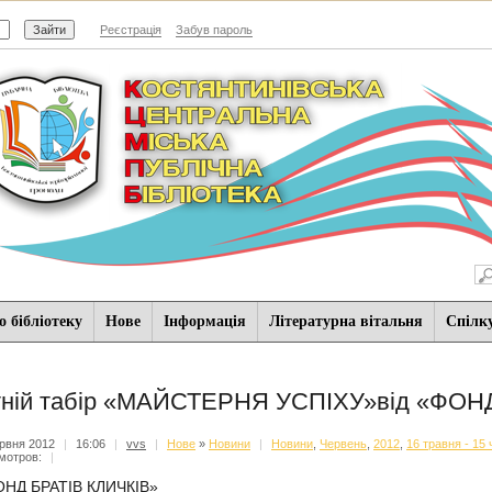
Реєстрація
Забув пароль
 бібліотеку
Нове
Iнформацiя
Літературна вітальня
Спiлк
тній табір «МАЙСТЕРНЯ УСПІХУ»від «ФОН
рвня 2012
|
16:06
|
vvs
|
Нове
»
Новини
|
Новини
,
Червень
,
2012
,
16 травня - 15
мотров:
|
НД БРАТІВ КЛИЧКІВ»