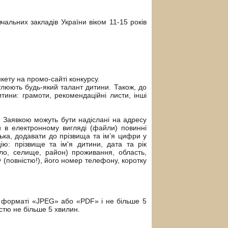
вчальних закладів України віком 11-15 років
кету на промо-сайті конкурсу.
ітлюють будь-який талант дитини. Також, до
тини: грамоти, рекомендаційні листи, інші
із Заявкою можуть бути надіслані на адресу
ти в електронному вигляді (файли) повинні
ька, додавати до прізвища та ім’я цифри у
ію: прізвище та ім'я дитини, дата та рік
ло, селище, район) проживання, область,
у (повністю!), його номер телефону, коротку
 форматі «JPEG» або «PDF» і не більше 5
стю не більше 5 хвилин.