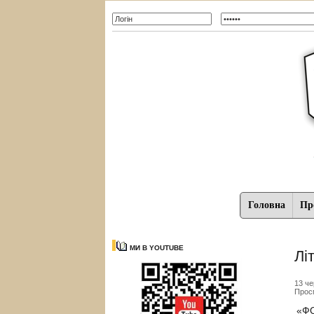
Головна
Про
МИ В YOUTUBE
Лі
13 че
Прос
«ФО