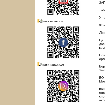
ЗА
Тоб
У т
МИ В FACEBOOK
Фон
Літ
Це 
дос
ком
Поч
орг
МИ В INSTAGRAM
Бер
Умо
БО 
Мет
пош
ств
спр
акт