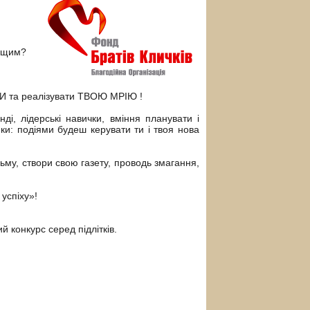
ращим?
ТИ та реалізувати ТВОЮ МРІЮ !
і, лідерські навички, вміння планувати і
ики: подіями будеш керувати ти і твоя нова
ьму, створи свою газету, проводь змагання,
успіху»!
й конкурс серед підлітків.