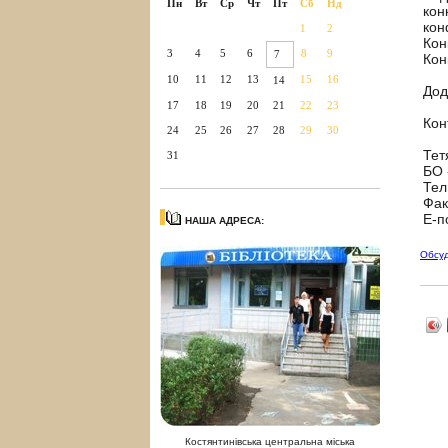
Пн
Вт
Ср
Чт
Пт
Сб
Нд
кон
кон
1
2
Кон
3
4
5
6
8
9
7
Кон
10
11
12
13
15
16
14
Дод
17
18
19
20
21
22
23
Кон
24
25
26
27
28
29
30
Тет
31
БО 
Тел
Фак
Е-п
НАША АДРЕСА:
Обсу
Костянтинівська центральна міська