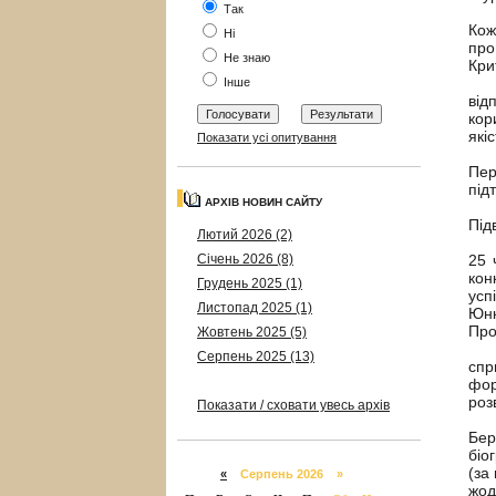
Так
Кож
Ні
про
Не знаю
Кри
Інше
від
кор
які
Показати усі опитування
Пер
під
АРХІВ НОВИН САЙТУ
Під
Лютий 2026 (2)
Січень 2026 (8)
25 
кон
Грудень 2025 (1)
усп
Листопад 2025 (1)
Юнк
Про
Жовтень 2025 (5)
Серпень 2025 (13)
спр
фор
роз
Показати / сховати увесь архів
Бер
біо
(за
«
Серпень 2026 »
жод