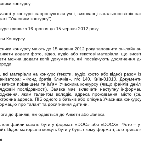
сники конкурсу:
участі у конкурсі запрошуються учні, вихованці загальноосвітніх на
далі "Учасники конкурсу").
курс триває з 16 травня до 15 червня 2012 року.
ви Конкурсу.
сники конкурсу мають до 15 червня 2012 року заповнити он-лайн ан
анкети додати фото, відео, аудіо або текстові матеріали, що висв
ети можна додати копії документів, які посвідчують досягнення ди
ороди.
, всі матеріали на конкурс (тексти, аудіо, фото або відео) разом 
анізатора: «Фонд братів Кличків», п/с 140, Київ-01019. Докумен
иватися прізвищем та ім'ям Учасника конкурсу (якщо файлів декіл
ядковій послідовності). Заявка має включати наступну інформац
одження, яким талантом володіє, адреса проживання, місто (се
ктронна адреса, ПІБ одного з батьків або опікуна Учасника конкурс
ормацію про талант та досягнення дитини.
оги до файлів, які одаються до Анкети або Заявки.
стові файли мають бути у форматі «DOC» або «DOCX». Фото – у
йт. Відео матеріали можуть бути у будь-якому форматі, але тривалі
і