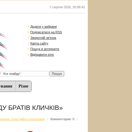
7 серпня 2026
,
20:08:43
»
Додати у вибране
»
Подписатися на RSS
»
Зворотній зв'язок
»
Карта сайту
»
Пошук в интернете
»
Відправити sms
ування
Різне
ДУ БРАТІВ КЛИЧКІВ»
 червня
,
Благодійна організація
|
Комментарии: 0
|