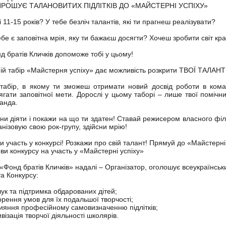
ПРОШУЄ ТАЛАНОВИТИХ ПІДЛІТКІВ ДО «МАЙСТЕРНІ УСПІХУ»
і 11-15 років? У тебе безліч талантів, які ти прагнеш реалізувати?
ебе є заповітна мрія, яку ти бажаєш досягти? Хочеш зробити світ к
д братів Кличків допоможе тобі у цьому!
ній табір «Майстерня успіху» дає можливість розкрити ТВОЇ ТАЛАН
табір, в якому ти зможеш отримати новий досвід роботи в команд
ягати заповітної мети. Дорослі у цьому таборі – лише твої помічн
анда.
ни діяти і покажи на що ти здатен! Ставай режисером власного філ
анізовую свою рок-групу, здійсни мрію!
и участь у конкурсі! Розкажи про свій талант! Прямуй до «Майстерні 
ви конкурсу на участь у «Майстерні успіху»
«Фонд братів Кличків» надалі – Організатор, оголошує всеукраїнськи
а Конкурсу:
ук та підтримка обдарованих дітей;
орення умов для їх подальшої творчості;
ияння професійному самовизначенню підлітків;
ивізація творчої діяльності школярів.