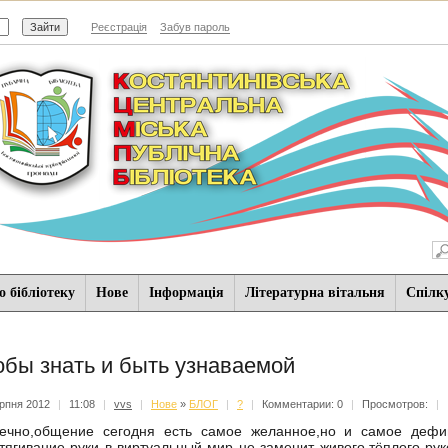
Реєстрація
Забув пароль
 бібліотеку
Нове
Iнформацiя
Літературна вітальня
Спiлк
обы знать и быть узнаваемой
рпня 2012
|
11:08
|
vvs
|
Нове
»
БЛОГ
|
?
|
Комментарии: 0
|
Просмотров:
|
ечно,общение сегодня есть самое желанное,но и самое дефиц
тягивание руки в виртуальный мир не заменит живого,тёплого рукоп