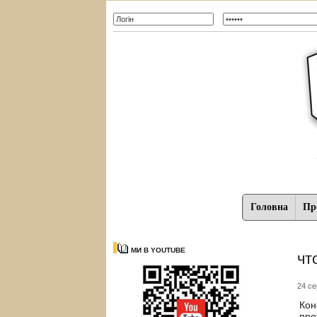
Головна
Про
МИ В YOUTUBE
чт
24 се
Кон
про