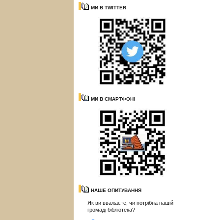
МИ В TWITTER
МИ В СМАРТФОНІ
НАШЕ ОПИТУВАННЯ
Як ви вважаєте, чи потрібна нашій
громаді бібліотека?