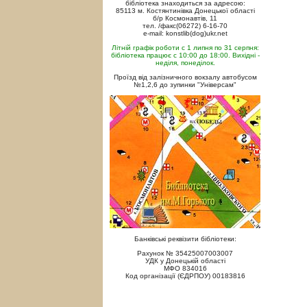
бібліотека знаходиться за адресою:
85113 м. Костянтинівка Донецької області
б/р Космонавтів, 11
тел. /факс(06272) 6-16-70
e-mail: konstlib(dog)ukr.net
Літній графік роботи с 1 липня по 31 серпня:
бібліотека працює с 10:00 до 18:00. Вихідні -
неділя, понеділок.
Проїзд від залізничного вокзалу автобусом
№1,2,6 до зупинки "Універсам"
Банківські реквізити бібліотеки:
Рахунок № 35425007003007
УДК у Донецькій області
МФО 834016
Код організації (ЄДРПОУ) 00183816