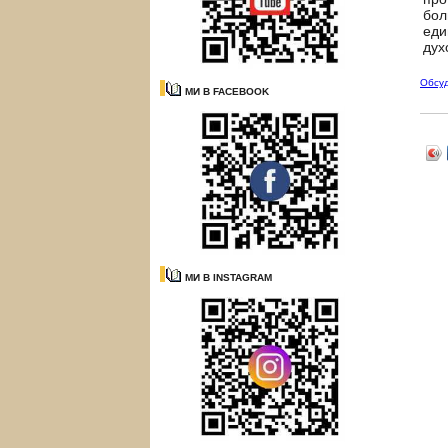
бол
еди
дух
Обсу
МИ В FACEBOOK
МИ В INSTAGRAM