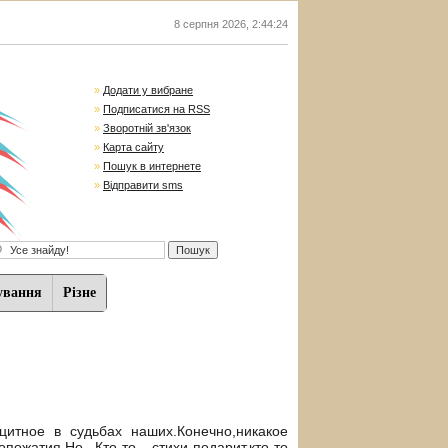
8 серпня 2026
,
2:44:24
»
Додати у вибране
»
Подписатися на RSS
»
Зворотній зв'язок
»
Карта сайту
»
Пошук в интернете
»
Відправити sms
ування
Різне
итное в судьбах наших.Конечно,никакое
ожатия.Но...Кто-то - стихи подарит,кто-то