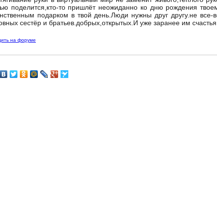
ью поделится,кто-то пришлёт неожиданно ко дню рождения твоему
нственным подарком в твой день.Люди нужны друг другу.не все-в
овных сестёр и братьев.добрых,открытых.И уже заранее им счасть
дить на форуме