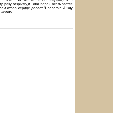
 розу-открытку,и...она порой оказывается
сем.отбор сердце делает.Я полагаю.И жду
я желаю.