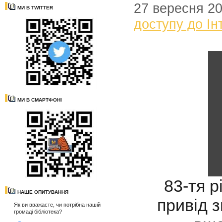
27 вересня 2
МИ В TWITTER
доступу до Ін
МИ В СМАРТФОНІ
83-тя р
НАШЕ ОПИТУВАННЯ
привід з
Як ви вважаєте, чи потрібна нашій
громаді бібліотека?