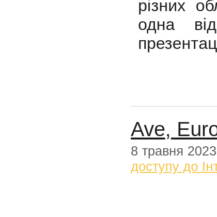
різних об
одна ві
презентаці
Ave, Eur
8 травня 2023
доступу до Ін