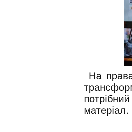
На права
трансфо
потрібни
матеріал.