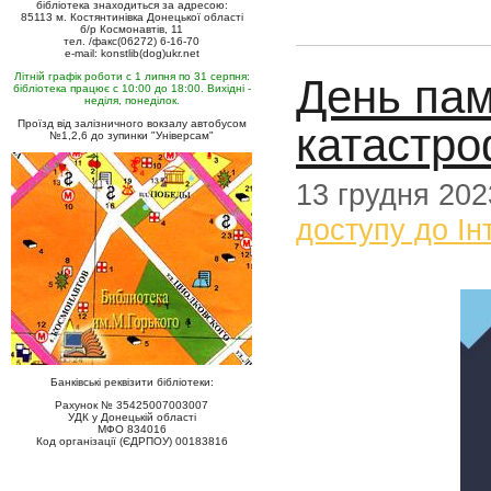
бібліотека знаходиться за адресою:
85113 м. Костянтинівка Донецької області
б/р Космонавтів, 11
тел. /факс(06272) 6-16-70
e-mail: konstlib(dog)ukr.net
Літній графік роботи с 1 липня по 31 серпня:
День пам
бібліотека працює с 10:00 до 18:00. Вихідні -
неділя, понеділок.
Проїзд від залізничного вокзалу автобусом
катастр
№1,2,6 до зупинки "Універсам"
13 грудня 202
доступу до Ін
Банківські реквізити бібліотеки:
Рахунок № 35425007003007
УДК у Донецькій області
МФО 834016
Код організації (ЄДРПОУ) 00183816