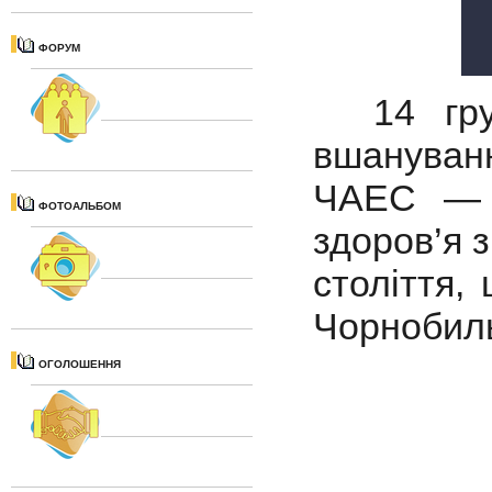
ФОРУМ
14 груд
вшануванн
ЧАЕС — л
ФОТОАЛЬБОМ
здоров’я 
століття,
Чорнобиль
ОГОЛОШЕННЯ