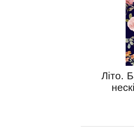
Літо. 
неск