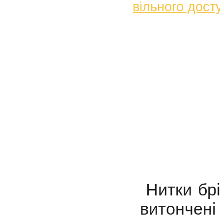
вільного дост
Нитки брі
витончен