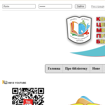
Реєстрація
Головна
Про бібліотеку
Нове
МИ В YOUTUBE