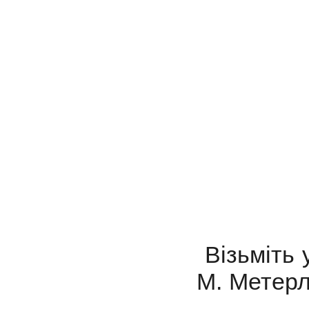
Візьміть 
М. Метерл