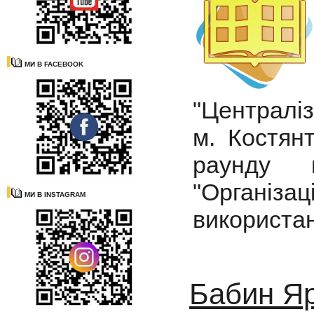
МИ В FACEBOOK
"Централіз
м. Костян
раунду к
"Організа
МИ В INSTAGRAM
використан
Бабин Яр