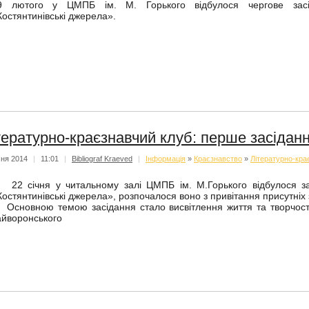
9 лютого у ЦМПБ ім. М. Горького відбулося чергове засіда
Костянтинівські джерела».
тературно-краєзнавчий клуб: перше засіданн
чня 2014
|
11:01
|
Bibliograf Kraeved
|
Iнформацiя
»
Краєзнавство
»
Літературно-кра
2 січня у читальному залі ЦМПБ ім. М.Горького відбулося зас
Костянтинівські джерела», розпочалося воно з привітання присутніх
сновною темою засідання стало висвітлення життя та творчост
айворонського