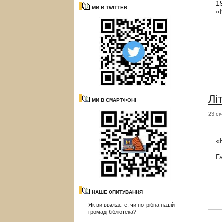
1
МИ В TWITTER
«
Лі
МИ В СМАРТФОНІ
23 сі
2
«
О
Г
НАШЕ ОПИТУВАННЯ
Як ви вважаєте, чи потрібна нашій
громаді бібліотека?