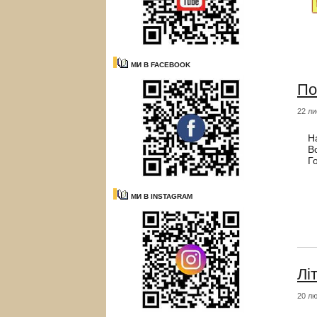
МИ В FACEBOOK
По
22 ли
Н
В
Г
МИ В INSTAGRAM
Лі
20 лю