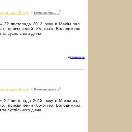
0
о-краєзнавчий клуб
|
Комментировать
а» 22 листопада 2013 року в Малім залі
ечір, присвячений 85-річчю Володимира
та суспільного діяча.
Детальнiше
0
о-краєзнавчий клуб
|
Комментировать
а» 22 листопада 2013 року в Малім залі
ечір, присвячений 85-річчю Володимира
та суспільного діяча.