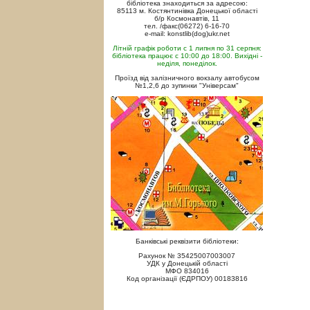
бібліотека знаходиться за адресою:
85113 м. Костянтинівка Донецької області
б/р Космонавтів, 11
тел. /факс(06272) 6-16-70
e-mail: konstlib(dog)ukr.net
Літній графік роботи с 1 липня по 31 серпня:
бібліотека працює с 10:00 до 18:00. Вихідні -
неділя, понеділок.
Проїзд від залізничного вокзалу автобусом
№1,2,6 до зупинки "Універсам"
Банківські реквізити бібліотеки:
Рахунок № 35425007003007
УДК у Донецькій області
МФО 834016
Код організації (ЄДРПОУ) 00183816