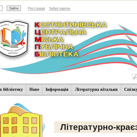
Реєстрація
Забув пароль
 бібліотеку
Нове
Iнформацiя
Літературна вітальня
Спiлк
Літературно-крає