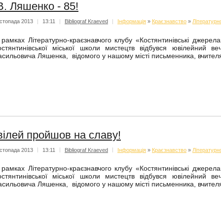
В. Ляшенко - 85!
стопада 2013
|
13:11
|
Bibliograf Kraeved
|
Iнформацiя
»
Краєзнавство
»
Літературн
 рамках Літературно-краєзнавчого клубу «Костянтинівські джерел
остянтинівської міської школи мистецтв відбувся ювілейний в
асильовича Ляшенка, відомого у нашому місті письменника, вчителя 
ілей пройшов на славу!
стопада 2013
|
13:11
|
Bibliograf Kraeved
|
Iнформацiя
»
Краєзнавство
»
Літературн
 рамках Літературно-краєзнавчого клубу «Костянтинівські джерел
остянтинівської міської школи мистецтв відбувся ювілейний в
асильовича Ляшенка, відомого у нашому місті письменника, вчителя 