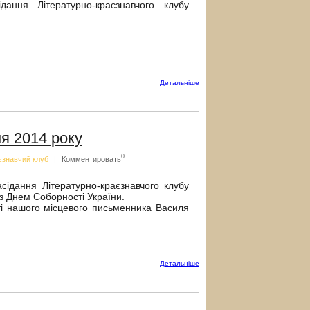
ння Літературно-краєзнавчого клубу
Детальнiше
я 2014 року
0
єзнавчий клуб
|
Комментировать
ідання Літературно-краєзнавчого клубу
 з Днем Соборності України.
і нашого місцевого письменника Василя
Детальнiше