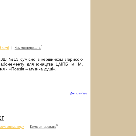
0
й клуб
|
Комментировать
. СЗШ №13 сумісно з керівником Ларисою
 абонементу для юнацтва ЦМПБ ім. М.
я - «Поезія – музика душі».
Детальнiше
ог
0
раєзнавчий клуб
|
Комментировать