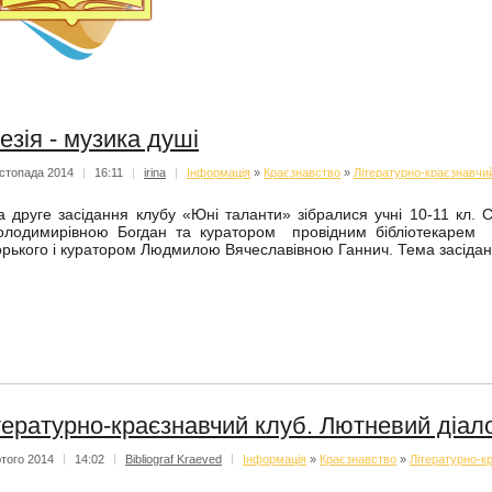
езія - музика душі
стопада 2014
|
16:11
|
irina
|
Iнформацiя
»
Краєзнавство
»
Літературно-краєзнавчи
а друге засідання клубу «Юні таланти» зібралися учні 10-11 кл
олодимирівною Богдан та куратором провідним бібліотекарем
орького і куратором Людмилою Вячеславівною Ганнич. Тема засіданн
тературно-краєзнавчий клуб. Лютневий діал
того 2014
|
14:02
|
Bibliograf Kraeved
|
Iнформацiя
»
Краєзнавство
»
Літературно-к