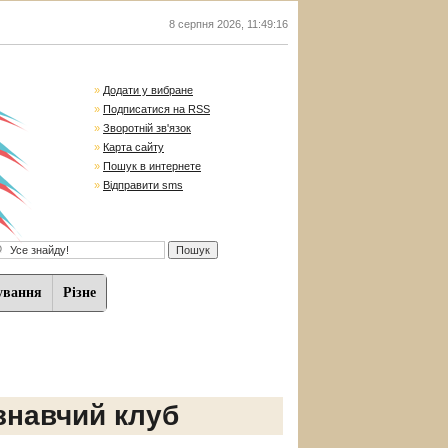
8 серпня 2026
,
11:49:16
»
Додати у вибране
»
Подписатися на RSS
»
Зворотній зв'язок
»
Карта сайту
»
Пошук в интернете
»
Відправити sms
ування
Різне
знавчий клуб