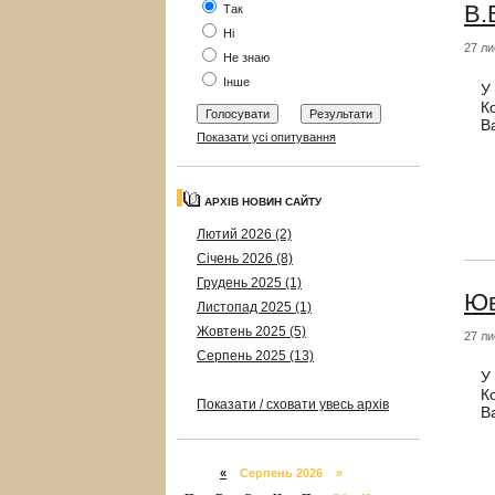
В.
Так
Ні
27 ли
Не знаю
Інше
У
К
В
Показати усі опитування
АРХІВ НОВИН САЙТУ
Лютий 2026 (2)
Січень 2026 (8)
Грудень 2025 (1)
Юв
Листопад 2025 (1)
Жовтень 2025 (5)
27 ли
Серпень 2025 (13)
У
К
Показати / сховати увесь архів
В
«
Серпень 2026 »