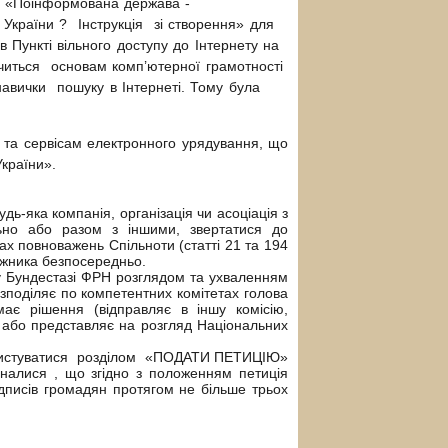
:
«Поінформована держава -
 України ? Інструкція зі створення»
для
в Пункті вільного доступу до Інтернету на
вчиться основам комп’ютерної грамотності
навички пошуку в Інтернеті.
То
му була
та сервісам електронного урядування, що
країни».
яка компанія, організація чи асоціація з
льно або разом з іншими, звертатися до
х повноважень Спільноти (статті 21 та 194
ржника безпосередньо.
 Бундестазі ФРН розглядом та ухваленням
розподіляє по компетентних комітетах голова
ає рішення (відправляє в іншу комісію,
й або представляє на розгляд Національних
ористуватися розділом «ПОДАТИ ПЕТИЦІЮ»
зналися , що згідно з положенням петиція
ідписів громадян протягом не більше трьох