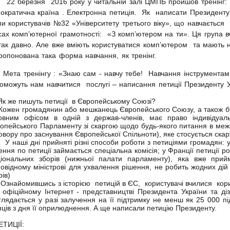
 березня 2016 року у читальній залі ЦМПБ пройшов тренінг
ократична країна . Електронна петиція. Як написати Президенту
пи користувачів №32 «Університету третього віку», що навчається 
сах комп’ютерної грамотності: «З комп’ютером на ти». Ця група 
так давно. Але вже вміють користуватися комп’ютером та мають 
ропонована така форма навчання, як тренінг.
та тренінгу : «Знаю сам - навчу тебе! Навчання інструментам 
оможуть нам навчитися послугі – написання петиції Президенту У
же пишуть петиції в Європейському Союзі?
ен громадянин або мешканець Європейського Союзу, а також будь-
овним офісом в одній з держав-членів, має право індивідуа
опейського Парламенту зі скаргою щодо будь-якого питання в межа
овору про заснування Європейської Спільноти), яке стосується ска
аші дні прийняті різні способи роботи з петиціями громадян: у
ення по петиції займається спеціальна комісія; у Франції петиції 
іональних зборів (нижньої палати парламенту), яка вже прийм
повідному міністрові для ухвалення рішення, не робить жодних ді
рів)
айомившись з історією петицій в ЄС, користувачі вчилися к
офіційному Інтернет - представництві Президента України та ді
глядається у разі залучення на її підтримку не менш як 25 000 п
яців з дня її оприлюднення. А ще написали петицію Президенту.
ЕТИЦІЇ: