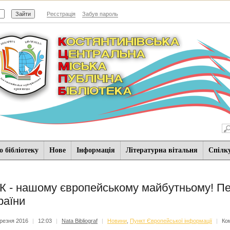
Реєстрація
Забув пароль
 бібліотеку
Нове
Iнформацiя
Літературна вітальня
Спiлк
К - нашому європейському майбутньому! Пе
раїни
резня 2016
|
12:03
|
Nata Bibliograf
|
Новини
,
Пункт Європейської інформації
|
Ко