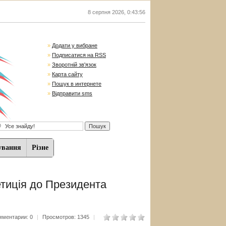
8 серпня 2026
,
0:43:57
»
Додати у вибране
»
Подписатися на RSS
»
Зворотній зв'язок
»
Карта сайту
»
Пошук в интернете
»
Відправити sms
ування
Різне
тиція до Президента
мментарии: 0
|
Просмотров: 1345
|