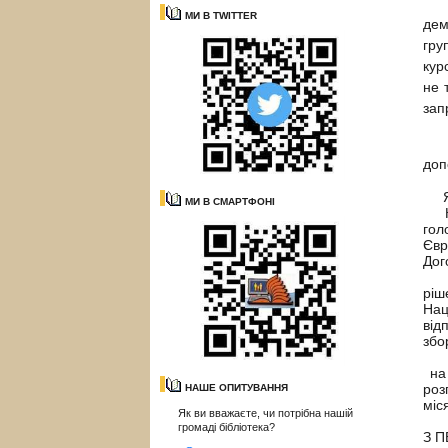
22
МИ В TWITTER
дем
гру
кур
не 
зап
Ме
доп
Як 
МИ В СМАРТФОНІ
Кож
гол
Євр
Дог
У н
ріш
Нац
від
збо
Озн
на 
роз
НАШЕ ОПИТУВАННЯ
міс
Як ви вважаєте, чи потрібна нашій
громаді бібліотека?
З П