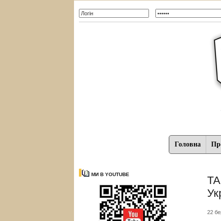
Головна
Про
МИ В YOUTUBE
ТА
Ук
22 бе