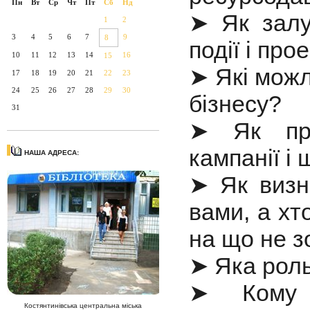
Пн
Вт
Ср
Чт
Пт
Сб
Нд
➤ Як залу
1
2
3
4
5
6
7
9
8
події і про
10
11
12
13
14
16
15
➤ Які можл
17
18
19
20
21
22
23
24
25
26
27
28
29
30
бізнесу?
31
➤ Як про
кампанії і
НАША АДРЕСА:
➤ Як визна
вами, а хт
на що не з
➤ Яка роль
➤ Кому 
Костянтинівська центральна міська