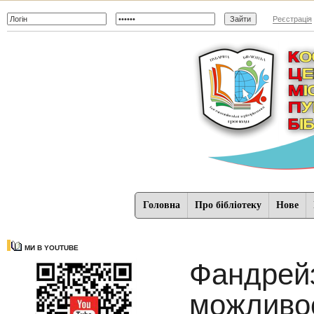
Реєстрація
Головна
Про бібліотеку
Нове
МИ В YOUTUBE
Фандрейз
можливос