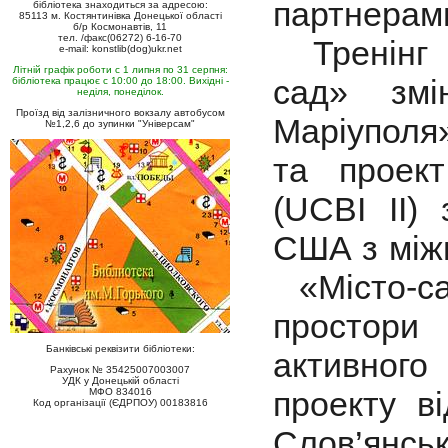
партнерам
бібліотека знаходиться за адресою:
85113 м. Костянтинівка Донецької області
б/р Космонавтів, 11
тел. /факс(06272) 6-16-70
Тренінг в
e-mail: konstlib(dog)ukr.net
Літній графік роботи с 1 липня по 31 серпня:
сад» змі
бібліотека працює с 10:00 до 18:00. Вихідні -
неділя, понеділок.
Проїзд від залізничного вокзалу автобусом
Маріуполя
№1,2,6 до зупинки "Універсам"
та проект
(UCBI II)
США з міжн
«Місто-сад
простори
Банківські реквізити бібліотеки:
активного 
Рахунок № 35425007003007
УДК у Донецькій області
проекту в
МФО 834016
Код організації (ЄДРПОУ) 00183816
Слов’янськ