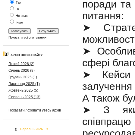
поради та 
Так
Ні
питання:
Не знаю
Інше
➤ Страте
можливості
Показати усі опитування
➤ Особлив
АРХІВ НОВИН САЙТУ
сфері благ
Лютий 2026 (2)
Січень 2026 (8)
➤ Кейси 
Грудень 2025 (1)
залучення 
Листопад 2025 (1)
Жовтень 2025 (5)
А також бу
Серпень 2025 (13)
➤ З яких
Показати / сховати увесь архів
співпр
«
Серпень 2026 »
ресурсода