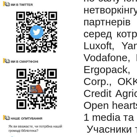
МИ В TWITTER
нетворкі
партнерів
серед котр
Luxoft, Ya
Vodafone, 
МИ В СМАРТФОНІ
Ergopack, 
Corp., OK
Credit Agri
Open heart
1 media та 
НАШЕ ОПИТУВАННЯ
Учасники т
Як ви вважаєте, чи потрібна нашій
громаді бібліотека?