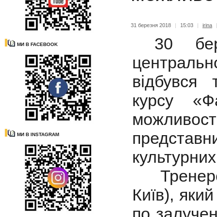
31 березня 2018
|
15:03
|
irina
30 берез
МИ В FACEBOOK
центральн
відбувся 
курсу «Ф
можливост
представн
МИ В INSTAGRAM
культурних
Тренером
Київ), яки
по залучен