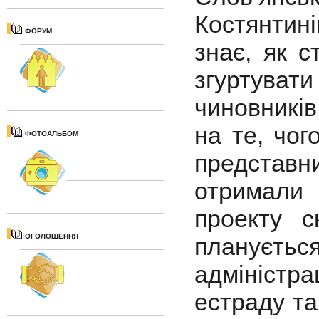
Костянтині
ФОРУМ
знає, як с
згуртува
чиновникі
на те, чог
ФОТОАЛЬБОМ
представ
отримали 
проекту с
ОГОЛОШЕННЯ
планується
адміністр
естраду та