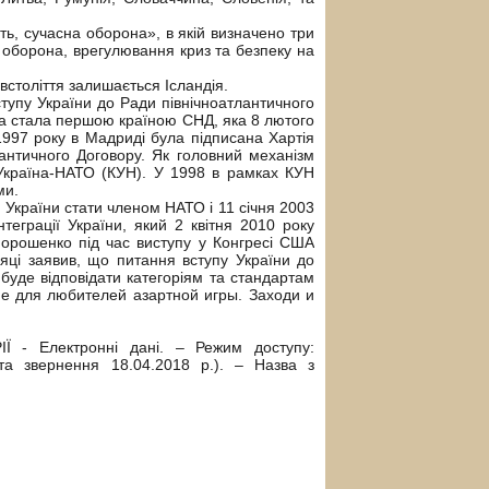
ь, сучасна оборона», в якій визначено три
а оборона, врегулювання криз та безпеку на
встоліття залишається Ісландія.
тупу України до Ради північноатлантичного
на стала першою країною СНД, яка 8 лютого
997 року в Мадриді була підписана Хартія
античного Договору. Як головний механізм
я Україна-НАТО (КУН). У 1998 в рамках КУН
ми.
України стати членом НАТО і 11 січня 2003
теграції України, який 2 квітня 2010 року
Порошенко під час виступу у Конгресі США
сяці заявив, що питання вступу України до
буде відповідати категоріям та стандартам
е для любителей азартной игры. Заходи и
 - Електронні дані. – Режим доступу:
ата звернення 18.04.2018 р.). – Назва з