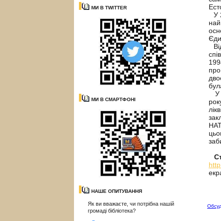
Ест
МИ В TWITTER
У 2
най
осн
Єди
Від
спі
199
про
дво
бул
У 2
МИ В СМАРТФОНІ
рок
лік
зак
НАТ
цьо
заб
С
htt
екр
НАШЕ ОПИТУВАННЯ
Як ви вважаєте, чи потрібна нашій
Обсу
громаді бібліотека?