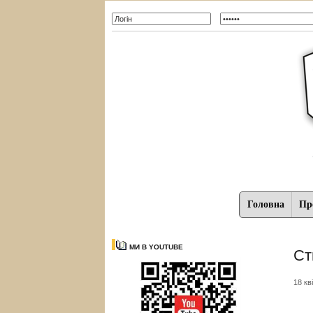
Головна
Про
МИ В YOUTUBE
Ст
18 кв