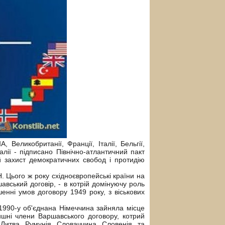
Великобританії, Франції, Італії, Бельгії,
галії - підписано Північно-атлантичний пакт
 захист демократичних свобод і протидію
 Цього ж року східноєвропейські країни на
авський договір, - в котрій домінуючу роль
енні умов договору 1949 року, з віськових
 1990-у об'єднана Німеччина зайняла місце
шні члени Варшавського договору, котрий
 Литва, Румунія, Словаччина, Словенія, та