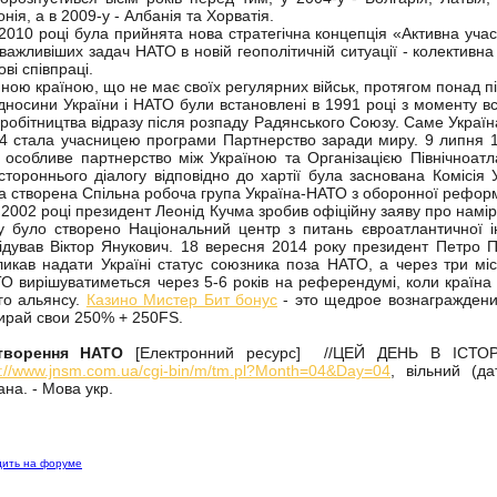
онія, а в 2009-у - Албанія та Хорватія.
010 році була прийнята нова стратегічна концепція «Активна участ
важливіших задач НАТО в новій геополітичній ситуації - колективн
ові співпраці.
ною країною, що не має своїх регулярних військ, протягом понад пі
носини України і НАТО були встановлені в 1991 році з моменту вс
вробітництва відразу після розпаду Радянського Союзу. Саме Украї
4 стала учасницею програми Партнерство заради миру. 9 липня 1
 особливе партнерство між Україною та Організацією Північноатл
стороннього діалогу відповідно до хартії була заснована Комісі
а створена Спільна робоча група Україна-НАТО з оборонної рефор
002 році президент Леонід Кучма зробив офіційну заяву про намір 
у було створено Національний центр з питань євроатлантичної ін
відував Віктор Янукович. 18 вересня 2014 року президент Петро 
ликав надати Україні статус союзника поза НАТО, а через три мі
О вирішуватиметься через 5-6 років на референдумі, коли країна 
го альянсу.
Казино Мистер Бит бонус
- это щедрое вознаграждени
ирай свои 250% + 250FS.
творення НАТО
[Електронний ресурс] //ЦЕЙ ДЕНЬ В ІСТОРІЇ
p://www.jnsm.com.ua/cgi-bin/m/tm.pl?Month=04&Day=04
, вільний (д
ана. - Мова укр.
дить на форуме