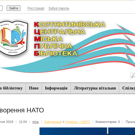
Реєстрація
Забув пароль
 бібліотеку
Нове
Iнформацiя
Літературна вітальня
Спiлк
ворення НАТО
ітня 2018
|
11:04
|
irina
|
Iнформацiя
»
Україна – НАТО
|
Комментарии: 0
|
Просм