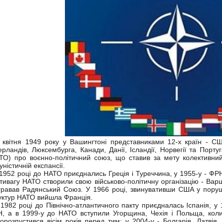
вітня 1949 року у Вашингтоні представниками 12-х країн - США, 
ерландів, Люксембурга, Канади, Данії, Ісландії, Норвегії та Порту
ТО) про воєнно-політичний союз, що ставив за мету колективний
уністичній експансії.
52 році до НАТО приєднались Греція і Туреччина, у 1955-у - ФРН.
тивагу НАТО створили свою військово-політичну організацію - Варш
ігравав Радянський Союз. У 1966 році, звинувативши США у поруш
уктур НАТО вийшла Франція.
982 році до Північно-атлантичного пакту приєдналась Іспанія, у
, а в 1999-у до НАТО вступили Угорщина, Чехія і Польща, коли
орозпустився вісім років перед тим; у 2004-у - Болгарія, Латвія,