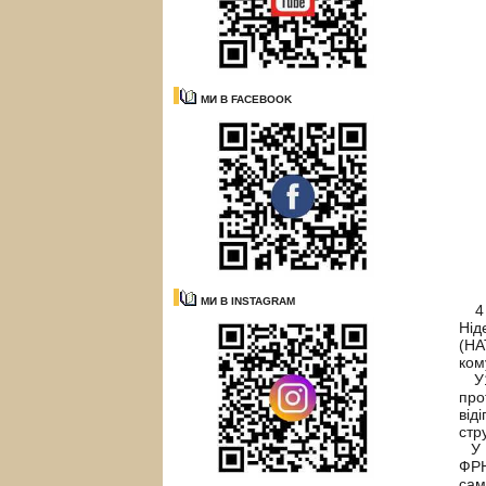
МИ В FACEBOOK
МИ В INSTAGRAM
4 к
Нід
(НА
ком
У19
про
від
стр
У 1
ФРН
сам