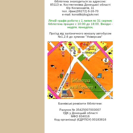
бібліотека знаходиться за адресою:
85113 м. Костянтинівка Донецької області
б/р Космонавтів, 11
тел. /факс(06272) 6-16-70
e-mail: konstlib(dog)ukr.net
Літній графік роботи с 1 липня по 31 серпня:
бібліотека працює с 10:00 до 18:00. Вихідні -
неділя, понеділок.
Проїзд від залізничного вокзалу автобусом
№1,2,6 до зупинки "Універсам"
Банківські реквізити бібліотеки:
Рахунок № 35425007003007
УДК у Донецькій області
МФО 834016
Код організації (ЄДРПОУ) 00183816