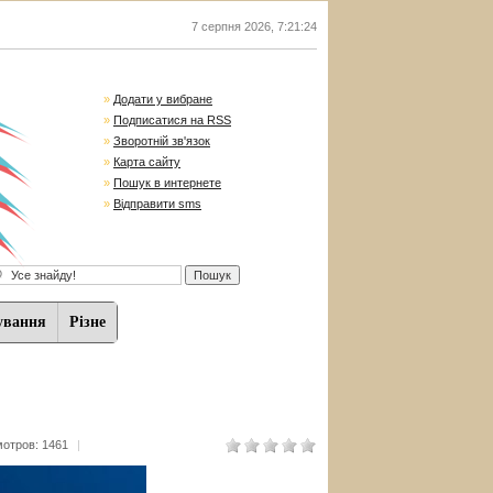
7 серпня 2026
,
7:21:25
»
Додати у вибране
»
Подписатися на RSS
»
Зворотній зв'язок
»
Карта сайту
»
Пошук в интернете
»
Відправити sms
ування
Різне
отров: 1461
|