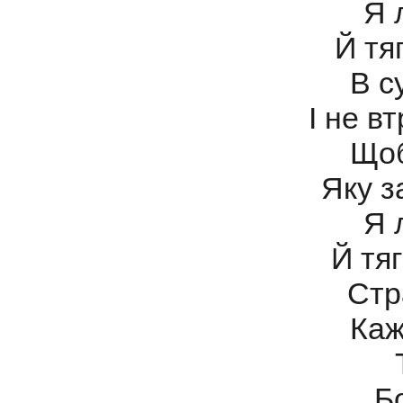
Я 
Й тя
В с
І не в
Щоб
Яку з
Я 
Й тя
Стр
Каж
Б