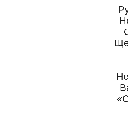
Ру
Н
Ще
Не
В
«С