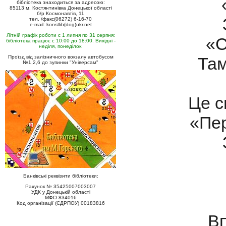
бібліотека знаходиться за адресою:
85113 м. Костянтинівка Донецької області
б/р Космонавтів, 11
тел. /факс(06272) 6-16-70
e-mail: konstlib(dog)ukr.net
Літній графік роботи с 1 липня по 31 серпня:
«С
бібліотека працює с 10:00 до 18:00. Вихідні -
неділя, понеділок.
Проїзд від залізничного вокзалу автобусом
Там
№1,2,6 до зупинки "Універсам"
Це с
«Пер
Банківські реквізити бібліотеки:
Рахунок № 35425007003007
УДК у Донецькій області
МФО 834016
Код організації (ЄДРПОУ) 00183816
Вп