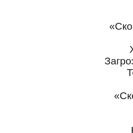
«Ско
Загро
Т
«Ск