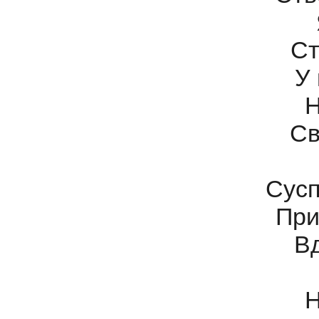
Ст
У 
Н
Св
Сусп
При
Вд
Н