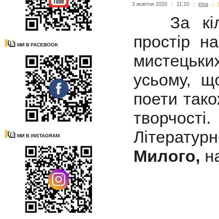
3 жовтня 2020
|
11:10
|
irina
|
За кільк
простір н
МИ В FACEBOOK
мистецьких
усьому, щ
поети тако
творчост
Літературн
МИ В INSTAGRAM
Милого,
на