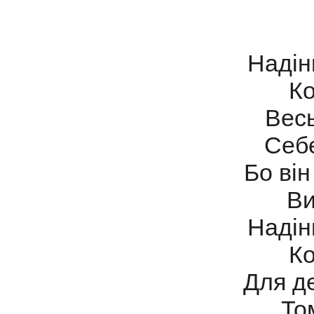
Надін
Ко
Весь
Себе
Бо він
Ви
Надін
Ко
Для де
То