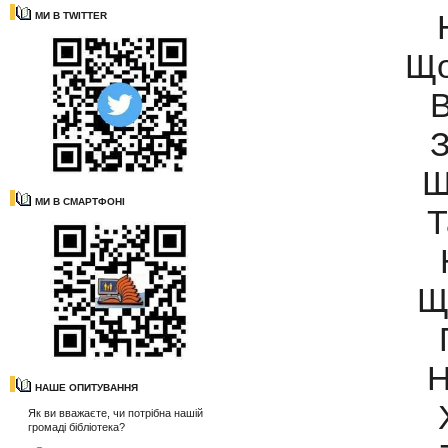
МИ В TWITTER
Що
В
З
Щ
МИ В СМАРТФОНІ
Т
Щ
Н
НАШЕ ОПИТУВАННЯ
Як ви вважаєте, чи потрібна нашій
громаді бібліотека?