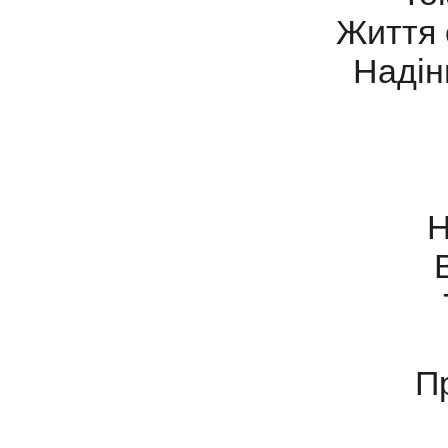
Життя 
Надін
Н
П