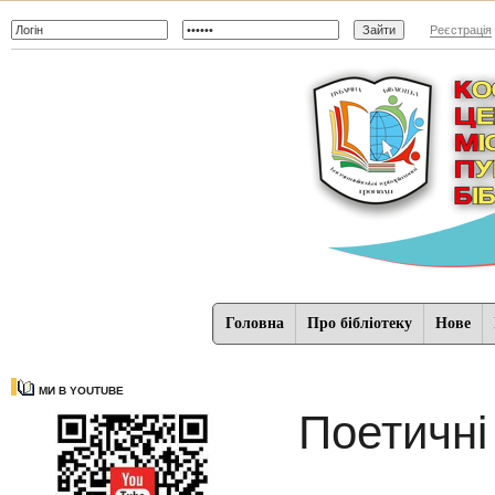
Реєстрація
Головна
Про бібліотеку
Нове
МИ В YOUTUBE
Поетичні