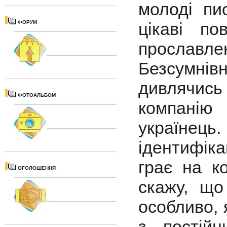
молоді пи
ФОРУМ
цікаві по
прослав
Безсумнівн
дивлячис
ФОТОАЛЬБОМ
компанію
українець.
ідентифік
грає на к
ОГОЛОШЕННЯ
скажу, що
особливо, 
з постійн