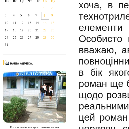
Пн
Вт
Ср
Чт
Пт
Сб
Нд
хоча, в п
1
2
технотрил
3
4
5
6
7
9
8
10
11
12
13
14
16
15
елементи 
17
18
19
20
21
22
23
Особисто 
24
25
26
27
28
29
30
31
вважаю, а
повноцінни
НАША АДРЕСА:
в бік яко
роман ще б
щодо розви
реальними
цей роман
нервову с
Костянтинівська центральна міська