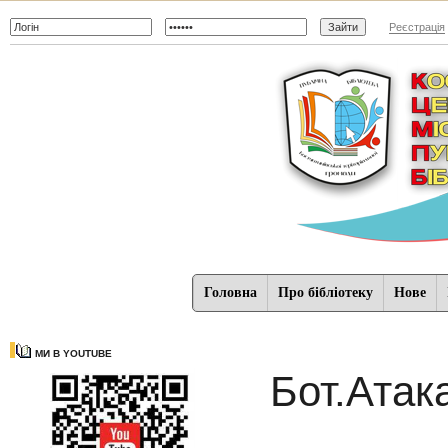
Реєстрація
Головна
Про бібліотеку
Нове
МИ В YOUTUBE
Бот.Атак