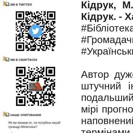
Кідрук, М
МИ В TWITTER
Кідрук. - Х
#Бібліотек
#Громадач
#Українськ
МИ В СМАРТФОНІ
Автор дуж
штучний і
подальший 
мірі прогн
НАШЕ ОПИТУВАННЯ
наповнен
Як ви вважаєте, чи потрібна нашій
громаді бібліотека?
термінами 