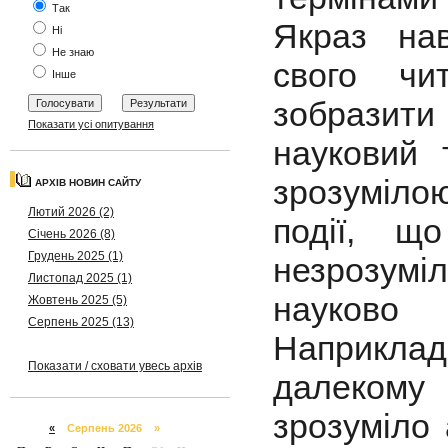
Так
Якраз нав
Ні
Не знаю
свого чи
Інше
зобразит
Показати усі опитування
науковий 
зрозуміло
АРХІВ НОВИН САЙТУ
Лютий 2026 (2)
події, щ
Січень 2026 (8)
Грудень 2025 (1)
незрозумі
Листопад 2025 (1)
науково 
Жовтень 2025 (5)
Серпень 2025 (13)
Наприкла
Показати / сховати увесь архів
далекому 
зрозуміло
«
Серпень 2026 »