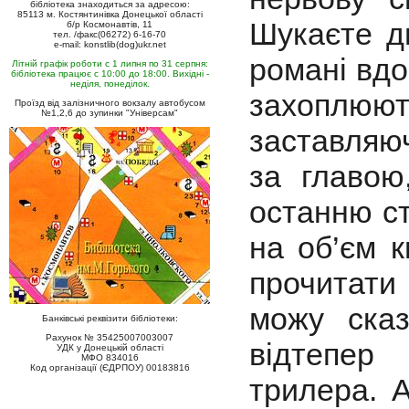
бібліотека знаходиться за адресою:
85113 м. Костянтинівка Донецької області
Шукаєте ди
б/р Космонавтів, 11
тел. /факс(06272) 6-16-70
e-mail: konstlib(dog)ukr.net
романі вдо
Літній графік роботи с 1 липня по 31 серпня:
бібліотека працює с 10:00 до 18:00. Вихідні -
неділя, понеділок.
захоплюют
Проїзд від залізничного вокзалу автобусом
№1,2,6 до зупинки "Універсам"
заставляюч
за главою
останню ст
на об’єм к
прочитати
можу ска
Банківські реквізити бібліотеки:
Рахунок № 35425007003007
відтепер
УДК у Донецькій області
МФО 834016
Код організації (ЄДРПОУ) 00183816
трилера. А