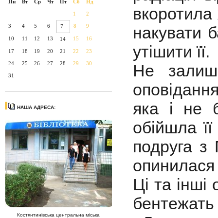
Пн
Вт
Ср
Чт
Пт
Сб
Нд
вкоротила 
1
2
3
4
5
6
8
9
7
накувати б
10
11
12
13
15
16
14
утішити її.
17
18
19
20
21
22
23
24
25
26
27
28
29
30
Не залиш
31
оповіданн
яка і не 
НАША АДРЕСА:
обійшла її
подруга з 
опинилася 
Ці та інші
бентежат
Костянтинівська центральна міська