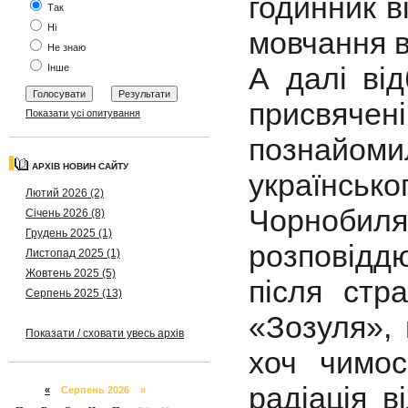
годинник в
Так
Ні
мовчання в
Не знаю
А далі ві
Інше
присвячені
Показати усі опитування
познайо
АРХІВ НОВИН САЙТУ
українсько
Лютий 2026 (2)
Чорноби
Січень 2026 (8)
Грудень 2025 (1)
розповіддю
Листопад 2025 (1)
Жовтень 2025 (5)
після стр
Серпень 2025 (13)
«Зозуля»,
Показати / сховати увесь архів
хоч чимос
радіація ві
«
Серпень 2026 »