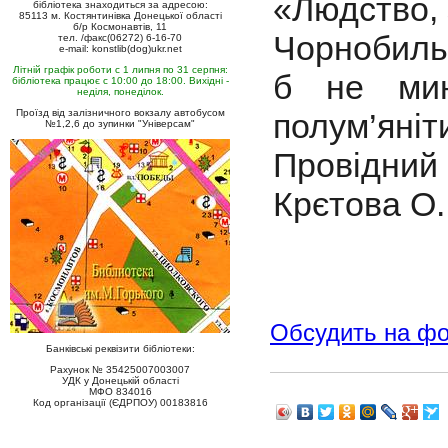
«Людство, 
бібліотека знаходиться за адресою:
85113 м. Костянтинівка Донецької області
б/р Космонавтів, 11
Чорнобиль…
тел. /факс(06272) 6-16-70
e-mail: konstlib(dog)ukr.net
Літній графік роботи с 1 липня по 31 серпня:
б не мин
бібліотека працює с 10:00 до 18:00. Вихідні -
неділя, понеділок.
Проїзд від залізничного вокзалу автобусом
полум’яніт
№1,2,6 до зупинки "Універсам"
Провідний
Крєтова О. 
Обсудить на ф
Банківські реквізити бібліотеки:
Рахунок № 35425007003007
УДК у Донецькій області
МФО 834016
Код організації (ЄДРПОУ) 00183816