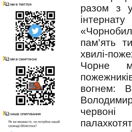
разом з у
МИ В TWITTER
інтернат
«Чорноби
пам’ять т
хвилі-поже
МИ В СМАРТФОНІ
Чорне м
пожежникі
вогнем: В
Володими
червоні
НАШЕ ОПИТУВАННЯ
палахкотя
Як ви вважаєте, чи потрібна нашій
громаді бібліотека?