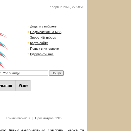
7 серпня 2026
,
22:58:21
»
Додати у вибране
»
Подписатися на RSS
»
Зворотній зв'язок
»
Карта сайту
»
Пошук в интернете
»
Відправити sms
ування
Різне
и
|
Комментарии: 0
|
Просмотров: 1319
|
арю Івану Андрійовичу Крилову. Бабка та