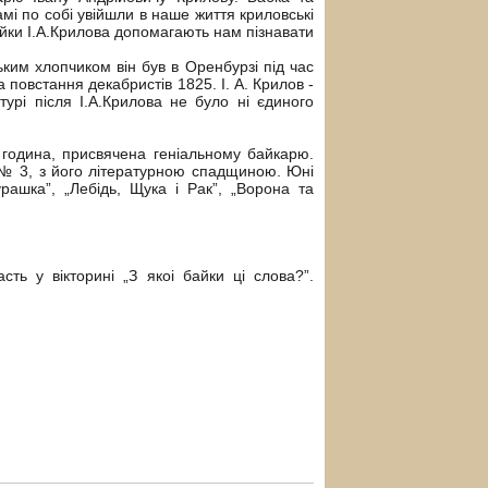
амі по собі увійшли в наше життя криловські
Байки І.А.Крилова допомагають нам пізнавати
ьким хлопчиком він був в Оренбурзі під час
а повстання декабристів 1825. І. А. Крилов -
атурі після І.А.Крилова не було ні єдиного
а година, присвячена геніальному байкарю.
Ш № 3, з його літературною спадщиною. Юні
ашка”, „Лебідь, Щука і Рак”, „Ворона та
ть у вікторині „З якоі байки ці слова?”.