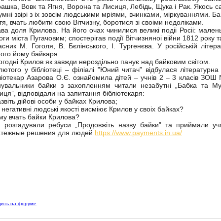
ашка, Вовк та Ягня, Ворона та Лисиця, Лебідь, Щука і Рак. Якось с
умні звірі з іх зовсім людськими мріями, вчинками, міркуваннями. 
тя, вчать любити свою Вітчизну, боротися зі своіми недоліками.
ава доля Крилова. На його очах чинилися великі подіі Росіі: мален
оги міста Пугачовим; спостерігав події Вітчизняноі війни 1812 року т
асник М. Гоголя, В. Бєлінського, І. Тургенєва. У російській літер
ного йому байкаря.
ьогодні Крилов як завжди нероздільно панує над байковим світом.
лютого у бібліотеці – філіалі "Юний читач” відбулася літературн
ліотекар Азарова О.Є. ознайомила дітей – учнів 2 – 3 класів ЗО
увальники байки з захопленням читали незабутні „Бабка та Мур
иця”, відповідали на запитання бібліотекаря:
азвіть дійові особи у байках Крилова;
і негативні людські якості висміює Крилов у своіх байках?
му вчать байки Крилова?
и розгадували ребуси „Продовжіть назву байки” та приймали учас
тежные решения для людей
https://www.payments.in.ua/
дить на форуме