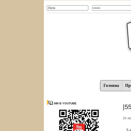
Головна
Про
МИ В YOUTUBE
|5
26 лю
2-г