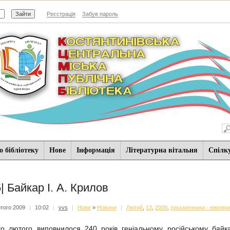
Реєстрація
Забув пароль
 бібліотеку
Нове
Iнформацiя
Літературна вітальня
Спiлк
5| Байкар І. А. Крилов
того 2009
|
10:02
|
vvs
|
Нове
»
Новини
|
Лютий
,
13
,
2009
,
письменники - ювіляр
о лютого виповнилося 240 років геніальному російському байк