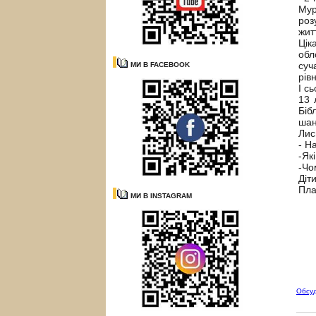
Мур
роз
жит
Цік
обл
суч
МИ В FACEBOOK
рів
І с
13 
Біб
шан
Лис
- Н
-Як
-Чо
Діт
Пла
МИ В INSTAGRAM
Обсу