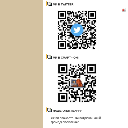
МИ В TWITTER
МИ В СМАРТФОНІ
НАШЕ ОПИТУВАННЯ
Як ви вважаєте, чи потрібна нашій
громаді бібліотека?