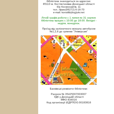
бібліотека знаходиться за адресою:
85113 м. Костянтинівка Донецької області
б/р Космонавтів, 11
тел. /факс(06272) 6-16-70
e-mail: konstlib(dog)ukr.net
Літній графік роботи с 1 липня по 31 серпня:
бібліотека працює с 10:00 до 18:00. Вихідні -
неділя, понеділок.
Проїзд від залізничного вокзалу автобусом
№1,2,6 до зупинки "Універсам"
Банківські реквізити бібліотеки:
Рахунок № 35425007003007
УДК у Донецькій області
МФО 834016
Код організації (ЄДРПОУ) 00183816