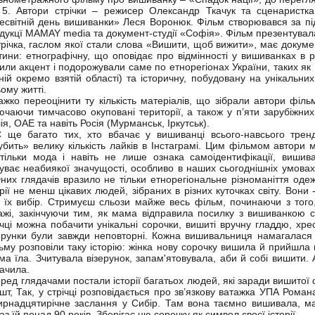
. Автори стрічки – режисер Олександр Ткачук та сценаристка,
есвітній день вишиванки» Леся Воронюк. Фільм створювався за пі
дукцї MAMAY media та документ-студії «Софія». Фільм презентува
ічка, гаслом якої стали слова «Вишити, щоб вижити», має докумен
тини: етнографічну, що оповідає про відмінності у вишиванках в 
или акцент і подорожували саме по етнорегіонах України, таких як
ній окремо взятій області) та історичну, побудовану на унікаль
ьому житті.
ко переоцінити ту кількість матеріалів, що зібрали автори фільму
ючаючи тимчасово окуповані території, а також у п’яти зарубіжни
лія, ОАЕ та навіть Росія (Мурманськ, Іркутськ).
е багато тих, хто вбачає у вишиванці всього-навсього трен
убить» велику кількість лайків в Інстаграмі. Цим фільмом автори
тільки мода і навіть не лише ознака самоідентифікації, вишив
уває неабиякої значущості, особливо в наших сьогоднішніх умова
х глядачів вразило не тільки етнорегіональне різноманіття одежи
орії не менш цікавих людей, зібраних в різних куточках світу. Вони -
 їх вибір. Стримуєш сльози майже весь фільм, починаючи з того
ажі, закінчуючи тим, як мама відправила посилку з вишиванкою 
ічці можна побачити унікальні сорочки, вишиті вручну гладдю, хр
ерунки були завжди неповторні. Кожна вишивальниця намагалася 
ьму розповіли таку історію: жінка нову сорочку вишила й прийшла в 
ма їла. Зчитувала візерунок, запам'ятовувала, аби й собі вишити. 
ачила.
ед глядачами постали історії багатьох людей, які заради вишитої с
шт, Так, у стрічці розповідається про зв’язкову ватажка УПА Роман
ирнадцятирічне заслання у Сибір. Там вона таємно вишивала, ма
аз їй понад 90 років. Зберігає цю сорочку як символ своєї історії.