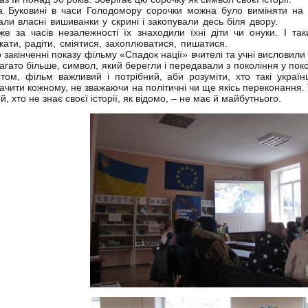
а Буковині в часи Голодомору сорочки можна було виміняти на ї
али власні вишиванки у скрині і закопували десь біля двору.
же за часів незалежності їх знаходили їхні діти чи онуки. І та
кати, радіти, сміятися, захоплюватися, пишатися.
закінченні показу фільму «Спадок нації» вчителі та учні висловили
агато більше, символ, який берегли і передавали з покоління у пок
стом, фільм важливий і потрібний, аби розуміти, хто такі україн
ачити кожному, не зважаючи на політичні чи ще якісь переконання. 
ой, хто не знає своєї історії, як відомо, – не має й майбутнього.