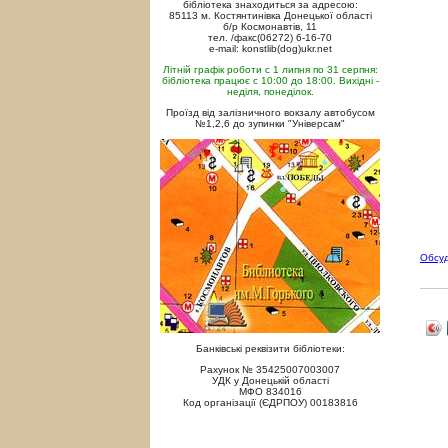
бібліотека знаходиться за адресою:
85113 м. Костянтинівка Донецької області
б/р Космонавтів, 11
тел. /факс(06272) 6-16-70
e-mail: konstlib(dog)ukr.net
Літній графік роботи с 1 липня по 31 серпня:
бібліотека працює с 10:00 до 18:00. Вихідні -
неділя, понеділок.
Проїзд від залізничного вокзалу автобусом
№1,2,6 до зупинки "Універсам"
Обсу
Банківські реквізити бібліотеки:
Рахунок № 35425007003007
УДК у Донецькій області
МФО 834016
Код організації (ЄДРПОУ) 00183816