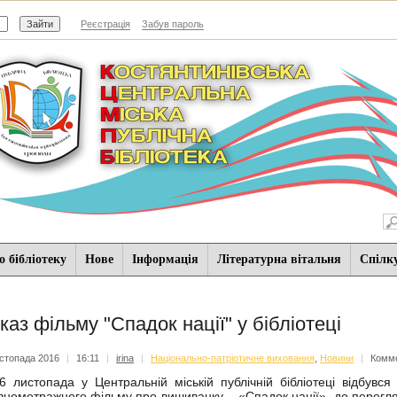
Реєстрація
Забув пароль
 бібліотеку
Нове
Iнформацiя
Літературна вітальня
Спiлк
каз фільму "Спадок нації" у бібліотеці
стопада 2016
|
16:11
|
irina
|
Національно-патріотичне виховання
,
Новини
|
Комме
листопада у Центральній міській публічній бібліотеці відбувся
внометражного фільму про вишиванку – «Спадок нації», до перегля