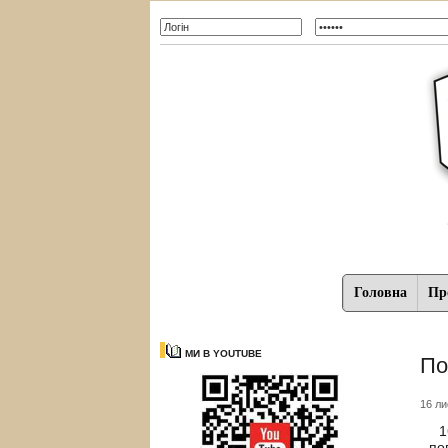
Головна
Про
МИ В YOUTUBE
По
16 ли
16 
по