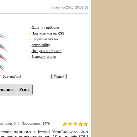
6 серпня 2026
,
20:31:09
»
Додати у вибране
»
Подписатися на RSS
»
Зворотній зв'язок
»
Карта сайту
»
Пошук в интернете
»
Відправити sms
ування
Різне
нтарии: 0
|
Просмотров: 1679
|
 показ першого в історії
Українського кіно
ду якого долучилися учні 10-их класів ЗОШ