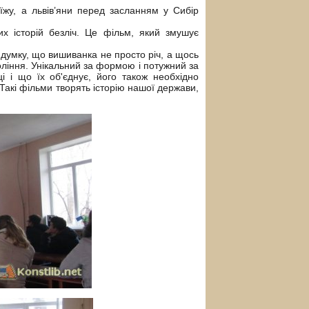
жу, а львів’яни перед засланням у Сибір
ких історій безліч. Це фільм, який змушує
 думку, що вишиванка не просто річ, а щось
оління. Унікальний за формою і потужний за
ці і що їх об'єднує, його також необхідно
Такі фільми творять історію нашої держави,