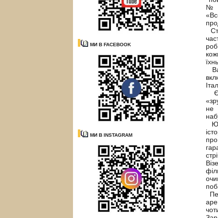
№ 5
«Вс
про
Стр
час
МИ В FACEBOOK
роб
кож
їхн
Важ
вкл
Іта
Є щ
«зр
не 
наб
Юни
іст
МИ В INSTAGRAM
про
гар
стр
Віз
філ
очи
поб
Пер
аре
чот
Зар