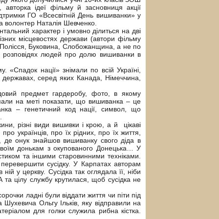
 авторка ідеї фільму й засновниця акції
дтримки ГО «Всесвітній День вишиванки» у
ла волонтер Наталія Шевченко.
тальний характер і умовно ділиться на дві
різних місцевостях держави (автори фільму
 Полісся, Буковина, Слобожанщина, а не по
них розповідях людей про долю вишиванки в
. «Спадок нації» знімали по всій Україні,
х державах, серед яких Канада, Німеччина,
довий предмет гардеробу, фото, в якому
 мали на меті показати, що вишиванка – це
анка – генетичний код нації, символ, що
х.
ни, різні види вишивки і крою, а й цікаві
 про українців, про їх рідних, про їх життя,
, де онук знайшов вишиванку свого діда в
своїм донькам з окупованого Донецька… У
естиком та іншими старовинними техніками.
перевершити сусідку. У Карпатах авторам
ній у церкву. Сусідка так оглядала її, ніби
А та цілу службу крутилася, щоб сусідка не
орочки ладні були віддати життя чи піти під
а Шухевича Ольгу Ільків, яку відправили на
теріалом для голки служила рибна кістка.