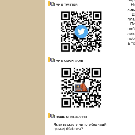
Н
МИ В TWITTER
хов
В
пла
По 
наб
змі
поб
а т
МИ В СМАРТФОНІ
НАШЕ ОПИТУВАННЯ
Як ви вважаєте, чи потрібна нашій
громаді бібліотека?