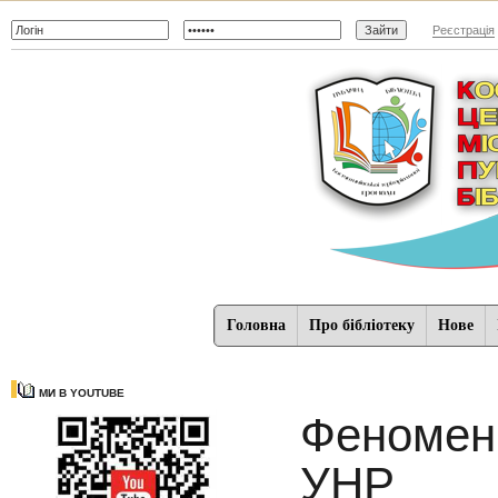
Реєстрація
Головна
Про бібліотеку
Нове
МИ В YOUTUBE
Феномен 
УНР