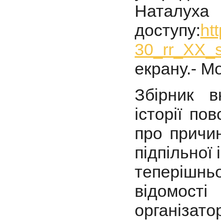
Наталуха 
доступу:
ht
30_rr_XX_s
екрану.- Мо
Збірник в
історії по
про причин
підпільної 
теперішн
відомост
організат