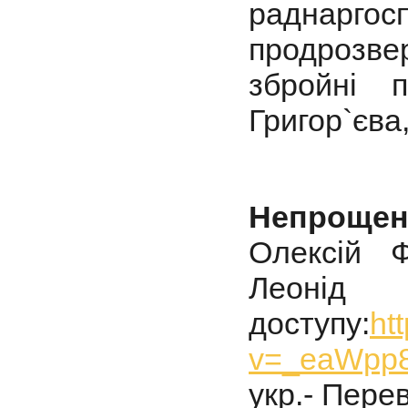
раднар
продрозве
збройні 
Григор`єва
Непроще
Олексій 
Леоні
доступу:
ht
v=_eaWpp
укр.- Перев