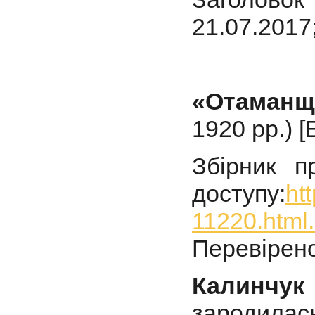
21.07.2017
«Отаманщ
1920 рр.) [
Збірник п
доступу:
ht
11220.html.
Перевірено
Калинчук
зародила