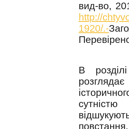
вид-во, 20
http://chty
1920/.-
Заг
Перевірено
В розділ
розгляд
історичн
сутністю
відшукуют
повстанн