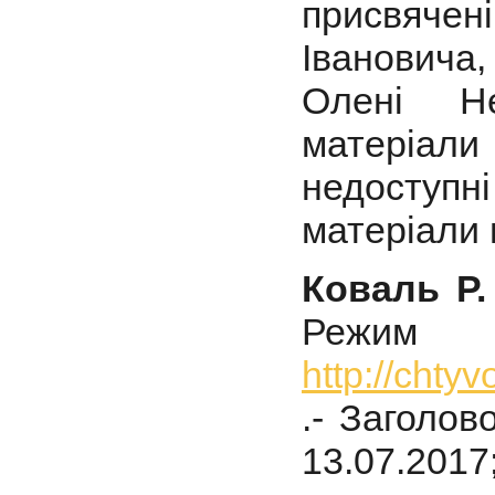
присвяче
Івановича,
Олені Не
матеріали
недоступн
матеріали 
Коваль
Р.
Реж
http://chty
.- Заголов
13.07.2017