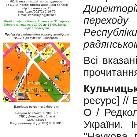
бібліотека знаходиться за адресою:
Директорії
85113 м. Костянтинівка Донецької області
б/р Космонавтів, 11
тел. /факс(06272) 6-16-70
e-mail: konstlib(dog)ukr.net
переходу
Літній графік роботи с 1 липня по 31 серпня:
бібліотека працює с 10:00 до 18:00. Вихідні -
неділя, понеділок.
Республ
Проїзд від залізничного вокзалу автобусом
№1,2,6 до зупинки "Універсам"
радянськом
Всі вказан
прочитання
Кульчиць
ресурс] // 
Банківські реквізити бібліотеки:
О / Редкол
Рахунок № 35425007003007
УДК у Донецькій області
МФО 834016
України. І
Код організації (ЄДРПОУ) 00183816
"Наукова д