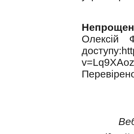
Непрощен
Олексій 
доступу:ht
v=Lq9XAozt5
Перевірено
Ве