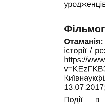
уродженців
Фільмог
Отаманія:
історії / 
https://ww
v=KEzFK
Київнаукфі
13.07.2017
Події в 