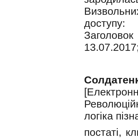
Визвольних
доступу: 
Заголовок 
13.07.2017
Солдатенк
[Електро
Революційн
логіка пізн
постаті, к