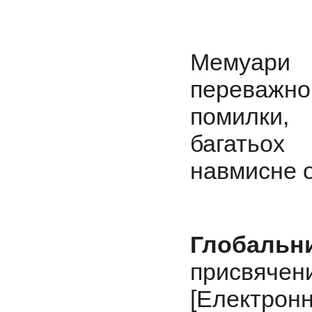
Мемуари 
переважно 
помилки,
багатьох
навмисне 
Глоба
присвяче
[Елект