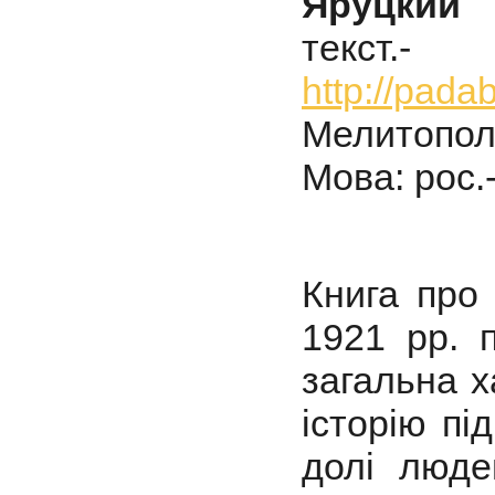
Яруцкий 
текст
http://pad
Мелитопол
Мова: рос.
Книга про 
1921 рр. 
загальна х
історію пі
долі люде