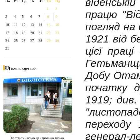
віденській
Пн
Вт
Ср
Чт
Пт
Сб
Нд
1
2
працю "Від
3
4
5
6
7
9
8
погляд на 
10
11
12
13
14
16
15
17
18
19
20
21
22
23
1921 від б
24
25
26
27
28
29
30
цієї прац
31
Гетьманщ
НАША АДРЕСА:
Добу Отам
початку д
1919; див
"листопа
переходу 
генерал-
Костянтинівська центральна міська