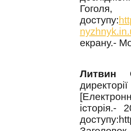
Гоголя,
доступу:
ht
nyzhnyk.in
екрану.- Мо
Литвин 
директорі
[Електрон
історія.-
доступу:htt
Заголовок 