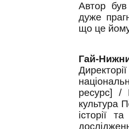
Автор був
дуже праг
що це йому
Гай-Нижн
Директорії
національн
ресурс] /
культура П
історії т
досліджен