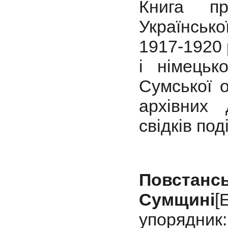
Книга пр
Українсько
1917-1920 
і німецьк
Сумської 
архівних 
свідків под
Повстансь
Сумщині
[
упорядни