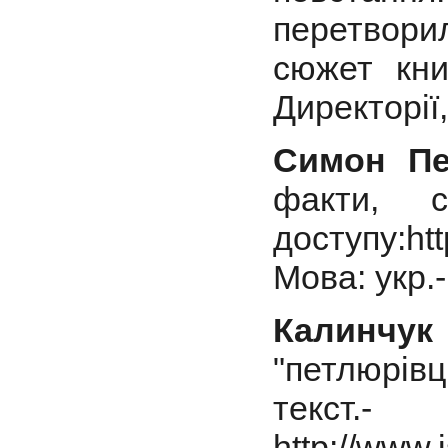
перетвори
сюжет кни
Директорії,
Симон П
факти, 
доступу:htt
Мова: укр.
Калинчу
"петлюрівц
текст
http://www.