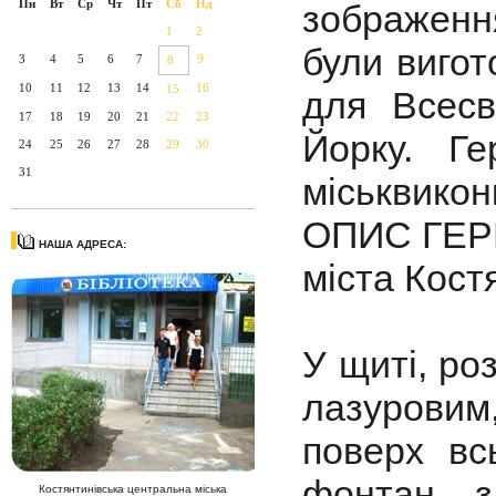
Пн
Вт
Ср
Чт
Пт
Сб
Нд
зображенн
1
2
були вигот
3
4
5
6
7
9
8
10
11
12
13
14
16
15
для Всесв
17
18
19
20
21
22
23
Йорку. Г
24
25
26
27
28
29
30
31
міськвикон
ОПИС ГЕР
НАША АДРЕСА:
міста Кост
У щиті, ро
лазуровим
поверх вс
фонтан з
Костянтинівська центральна міська