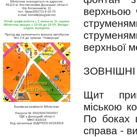
бібліотека знаходиться за адресою:
85113 м. Костянтинівка Донецької області
верхньою ч
б/р Космонавтів, 11
тел. /факс(06272) 6-16-70
e-mail: konstlib(dog)ukr.net
струменя
Літній графік роботи с 1 липня по 31 серпня:
бібліотека працює с 10:00 до 18:00. Вихідні -
неділя, понеділок.
струменям
Проїзд від залізничного вокзалу автобусом
№1,2,6 до зупинки "Універсам"
верхньої 
ЗОВНІШНІ
Щит прик
міською к
Банківські реквізити бібліотеки:
Рахунок № 35425007003007
По боках 
УДК у Донецькій області
МФО 834016
Код організації (ЄДРПОУ) 00183816
справа - в