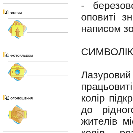
- березо
ФОРУМ
оповиті з
написом зо
СИМВОЛІ
ФОТОАЛЬБОМ
Лазурови
працьовит
колір підк
ОГОЛОШЕННЯ
до рідно
жителів мі
колір ро