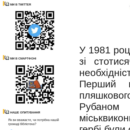
МИ В TWITTER
У 1981 роц
зі стоти
МИ В СМАРТФОНІ
необхідніс
Перший г
пляшково
Рубаном
НАШЕ ОПИТУВАННЯ
міськвико
Як ви вважаєте, чи потрібна нашій
громаді бібліотека?
гербі були