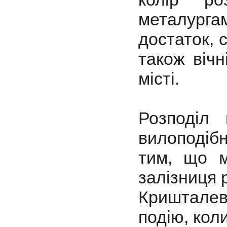
металурга
достаток, 
також вічн
місті.
Розподіл
вилоподіб
тим, що м
залізниця р
Криштале
подію, коли