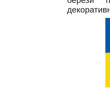
берези п
декоративн