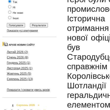
Так
промислово
Ні
Не знаю
Історичн
Інше
отримання
Показати усі опитування
нової офіц
був ро
АРХІВ НОВИН САЙТУ
Лютий 2026 (2)
Староду
Січень 2026 (8)
Грудень 2025 (1)
справжн
Листопад 2025 (1)
Королівс
Жовтень 2025 (5)
Серпень 2025 (13)
Шотланд
Показати / сховати увесь архів
геральди
елементо
«
Серпень 2026 »