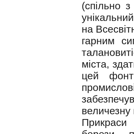
(спільно з
унікальний
на Всесвіт
гарним си
талановит
міста, здат
цей фонт
промислові
забезпеч
величезну 
Прикраси 