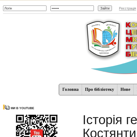
Реєстрація
Головна
Про бібліотеку
Нове
МИ В YOUTUBE
Історія г
Костянти