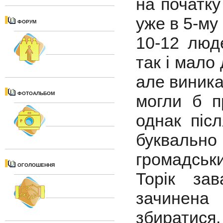
на початку
уже в 5-му 
ФОРУМ
10-12 люд
так і мало
але виника
ФОТОАЛЬБОМ
могли б п
однак піс
букваль
громадськи
ОГОЛОШЕННЯ
Торік за
зачинена
збиратися.