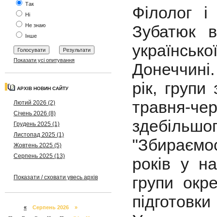
Так
Філолог і
Ні
Не знаю
Зубатюк в
Інше
українськ
Показати усі опитування
Донеччині.
рік, групи
АРХІВ НОВИН САЙТУ
травня-ч
Лютий 2026 (2)
Січень 2026 (8)
здебільшог
Грудень 2025 (1)
Листопад 2025 (1)
"Збираємос
Жовтень 2025 (5)
Серпень 2025 (13)
років у н
групи окр
Показати / сховати увесь архів
підготовки
«
Серпень 2026 »