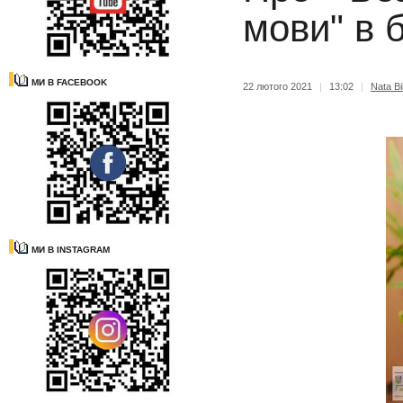
мови" в б
МИ В FACEBOOK
22 лютого 2021
|
13:02
|
Nata Bi
МИ В INSTAGRAM