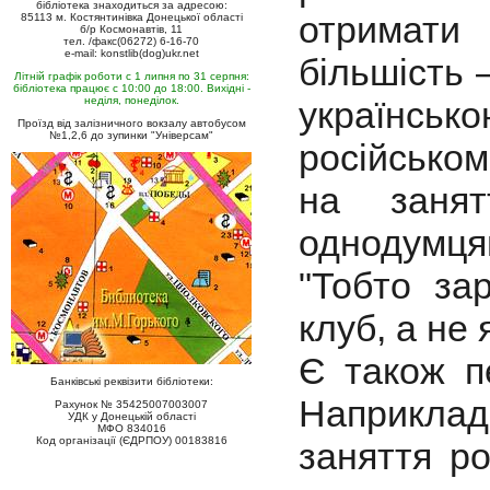
бібліотека знаходиться за адресою:
отримати
85113 м. Костянтинівка Донецької області
б/р Космонавтів, 11
тел. /факс(06272) 6-16-70
e-mail: konstlib(dog)ukr.net
більшість 
Літній графік роботи с 1 липня по 31 серпня:
бібліотека працює с 10:00 до 18:00. Вихідні -
неділя, понеділок.
українсь
Проїзд від залізничного вокзалу автобусом
№1,2,6 до зупинки "Універсам"
російсько
на занят
однодумця
"Тобто за
клуб, а не 
Є також п
Банківські реквізити бібліотеки:
Наприклад
Рахунок № 35425007003007
УДК у Донецькій області
МФО 834016
Код організації (ЄДРПОУ) 00183816
заняття ро