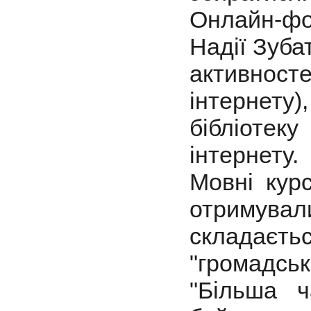
Онлайн-фо
Надії Зуба
активносте
інтернет
бібліотек
інтернету.
Мовні кур
отримува
складаєт
"громадськ
"Більша ч