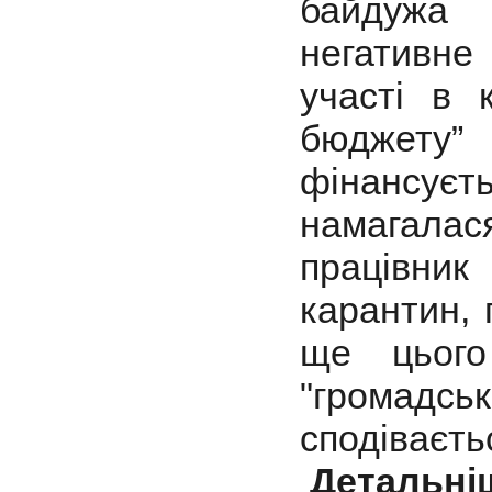
байдужа 
негативне
участі в 
бюджету” 
фінансуєт
намагалас
працівни
карантин,
ще цього
"громад
сподіваєть
Детальні