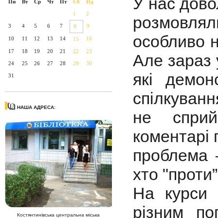
У нас дово
Пн
Вт
Ср
Чт
Пт
Сб
Нд
1
2
розмовля
3
4
5
6
7
9
8
особливо н
10
11
12
13
14
16
15
17
18
19
20
21
22
23
Але зараз у
24
25
26
27
28
29
30
які демон
31
спілкуванн
НАША АДРЕСА:
не сприй
коментарі 
проблема 
хто "проти”
На курси 
різним по
Костянтинівська центральна міська