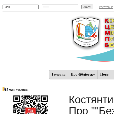
Реєстрація
Головна
Про бібліотеку
Нове
МИ В YOUTUBE
Костянтин
Про ""Бе