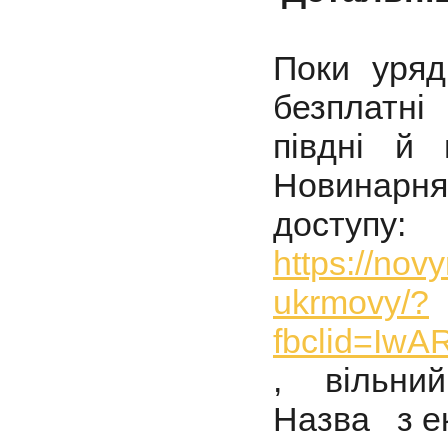
Поки уряд
безплатні
півдні й 
Новинарн
доступу:
https://nov
ukrmovy/?
fbclid=I
, вільний
Назва з ек