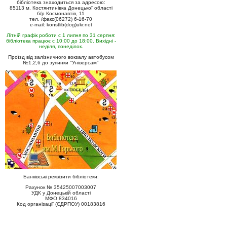
бібліотека знаходиться за адресою:
85113 м. Костянтинівка Донецької області
б/р Космонавтів, 11
тел. /факс(06272) 6-16-70
e-mail: konstlib(dog)ukr.net
Літній графік роботи с 1 липня по 31 серпня:
бібліотека працює с 10:00 до 18:00. Вихідні -
неділя, понеділок.
Проїзд від залізничного вокзалу автобусом
№1,2,6 до зупинки "Універсам"
Банківські реквізити бібліотеки:
Рахунок № 35425007003007
УДК у Донецькій області
МФО 834016
Код організації (ЄДРПОУ) 00183816