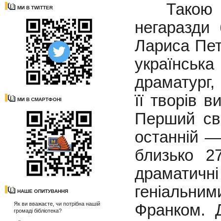
Такою му
МИ В TWITTER
негаразди
Лариса Пет
українськ
драматург, 
її творів в
МИ В СМАРТФОНІ
Перший сві
останній —
близько 2
драматичн
геніальн
НАШЕ ОПИТУВАННЯ
Як ви вважаєте, чи потрібна нашій
Франком. 
громаді бібліотека?