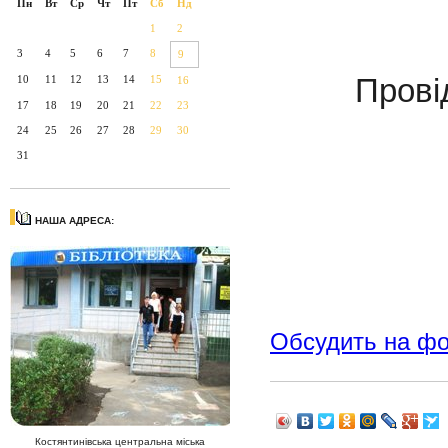
Пн
Вт
Ср
Чт
Пт
Сб
Нд
1
2
3
4
5
6
7
8
9
10
11
12
13
14
15
Прові
16
17
18
19
20
21
22
23
24
25
26
27
28
29
30
31
НАША АДРЕСА:
Обсудить на ф
Костянтинівська центральна міська