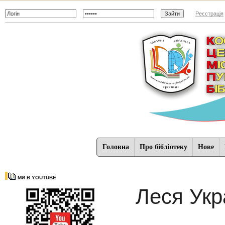
Реєстрація
Головна
Про бібліотеку
Нове
МИ В YOUTUBE
Леся Укр