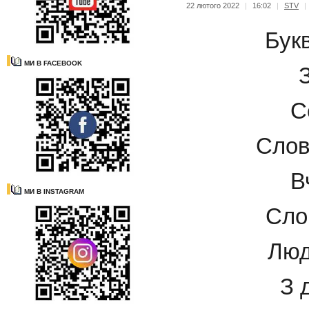
22 лютого 2022
|
16:02
|
STV
|
Бук
МИ В FACEBOOK
С
Слов
В
МИ В INSTAGRAM
Сло
Люд
З 