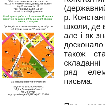
бібліотека знаходиться за адресою:
85113 м. Костянтинівка Донецької області
(державний
б/р Космонавтів, 11
тел. /факс(06272) 6-16-70
e-mail: konstlib(dog)ukr.net
р. Констан
Літній графік роботи с 1 липня по 31 серпня:
бібліотека працює с 10:00 до 18:00. Вихідні -
неділя, понеділок.
школи, де 
Проїзд від залізничного вокзалу автобусом
№1,2,6 до зупинки "Універсам"
але і як з
досконало 
також ст
складанні 
ряд елеме
письма.
Банківські реквізити бібліотеки:
Рахунок № 35425007003007
УДК у Донецькій області
МФО 834016
Код організації (ЄДРПОУ) 00183816