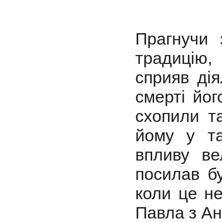
Прагнучи 
традицію,
сприяв дія
смерті йог
схопили т
йому у та
впливу ве
посилав б
коли це не
Павла з Ан