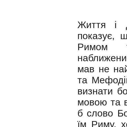
Життя і 
показує, 
Римом т
наближеним
мав не на
та Мефоді
визнати б
мовою та в
б слово Б
їм Риму, 