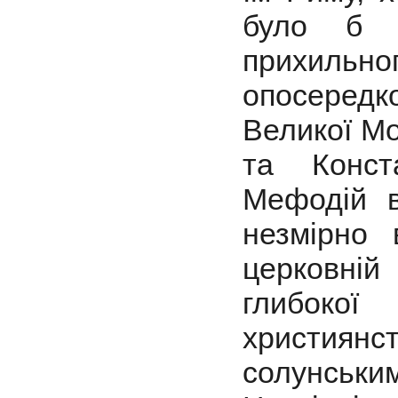
було б в
прихильно
опосеред
Великої Мо
та Конст
Мефодій 
незмірно
церковній
глибокої
християн
солунськи