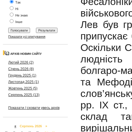
Фесалоніки
Так
Ні
військово
Не знаю
Лев був г
Інше
припускає 
Показати усі опитування
Оскільки С
АРХІВ НОВИН САЙТУ
людність
Лютий 2026 (2)
болгаро-ма
Січень 2026 (8)
Грудень 2025 (1)
та Мефоді
Листопад 2025 (1)
Жовтень 2025 (5)
слов’янськ
Серпень 2025 (13)
рр. ІХ ст.
Показати / сховати увесь архів
склад та
вирішальн
«
Серпень 2026 »