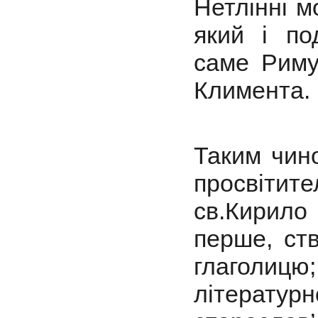
Нетлінні м
який і по
саме Риму,
Климента.
Таким чин
просвітит
св.Кирило
перше, ст
глаголицю
літера