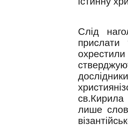
істинну хр
Слід наг
прислати 
охрестили 
стверджу
дослідн
християні
св.Кирила
лише слов
візантійс