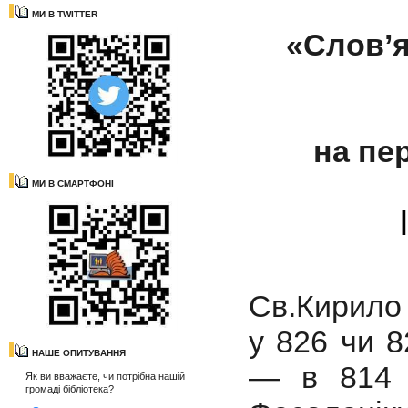
МИ В TWITTER
«Слов
’
на пер
МИ В СМАРТФОНІ
Св.Кирило 
у 826 чи 8
НАШЕ ОПИТУВАННЯ
— в 814 р
Як ви вважаєте, чи потрібна нашій
громаді бібліотека?