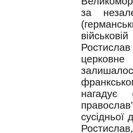
Великомор
за незал
(германсь
військові
Ростисла
церковне
залишал
франксько
нагадує 
православ
сусідньої 
Ростисл