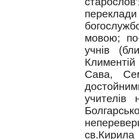
старослов
переклади
богослужб
мовою; по-
учнів (бл
Климентій 
Сава, Се
достойним
учителів
Болгарсь
непереве
св.Кирил