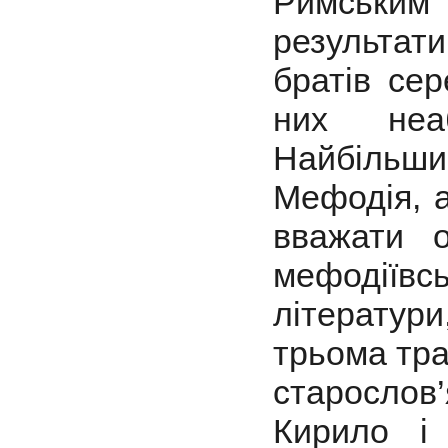
Римським
результати
братів сер
них неаб
Найбільш
Мефодія, а
вважати 
мефодіїв
літератури
трьома тр
старослов
Кирило і