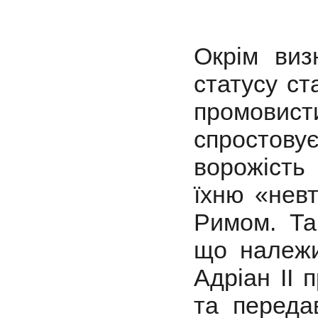
Окрім виз
статусу ст
промовист
спростову
ворожість
їхню «нев
Римом. Та
що належи
Адріан ІІ 
та переда