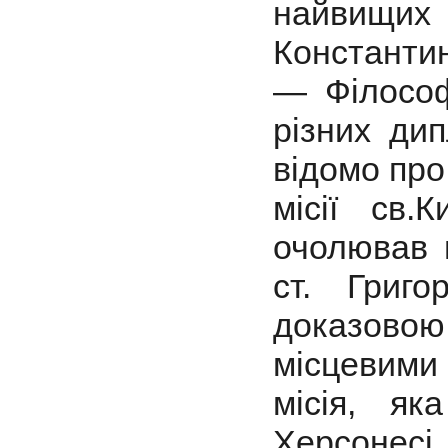
найвищи
Константи
— Філософ
різних ди
відомо про
місії св.
очолював 
ст. Григо
доказовою 
місцевими
місія, я
Херсонесі,