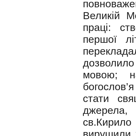
повноваж
Великій М
праці: с
першої лі
переклада
дозволило
мовою; н
богослов’я
стати свя
джерела,
св.Кирил
вирушили 