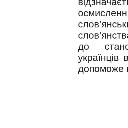
відзначаєт
осмислен
слов’янс
слов’янств
до стано
українців 
допоможе в