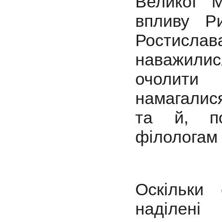
Великої 
впливу Р
Ростисл
наважилис
очолити 
намагалис
та й, по
філологам 
Оскільки
наділе