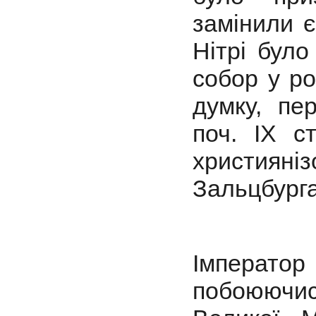
замінили є
Нітрі бул
собор у ро
думку, пе
поч. ІХ с
християні
Зальцбурга
Імператор
побоюючис