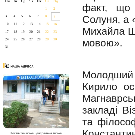
Пн
Вт
Ср
Чт
Пт
Сб
Нд
факт, що
1
2
Солуня, а 
3
4
5
6
7
8
9
10
11
12
13
14
15
16
Михайла Ш,
17
18
19
20
21
22
23
мовою».
24
25
26
27
28
29
30
31
НАША АДРЕСА:
Молодший 
Кирило ос
Магнаврсь
закладі Ві
та філософ
Константи
Костянтинівська центральна міська