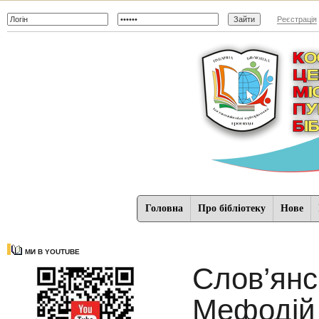
Реєстрація
Головна
Про бібліотеку
Нове
МИ В YOUTUBE
Слов’янс
Мефодій н