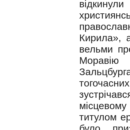
відкину
християн
правосла
Кирила», 
вельми пр
Моравію 
Зальцбур
тогочасн
зустрічав
місцевому 
титулом ep
було при