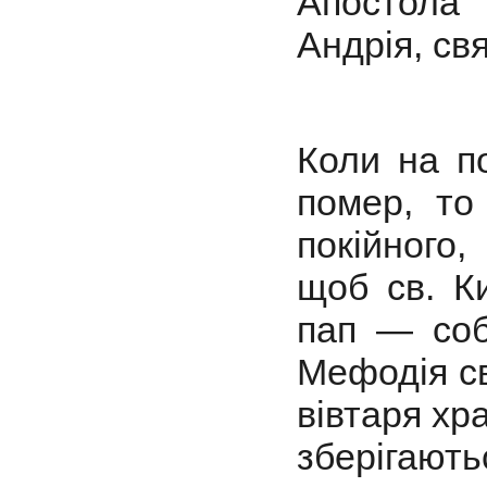
Апостола
Андрія, свя
Коли на по
помер, то
покійного
щоб св. К
пап — соб
Мефодія св
вівтаря хра
зберігають