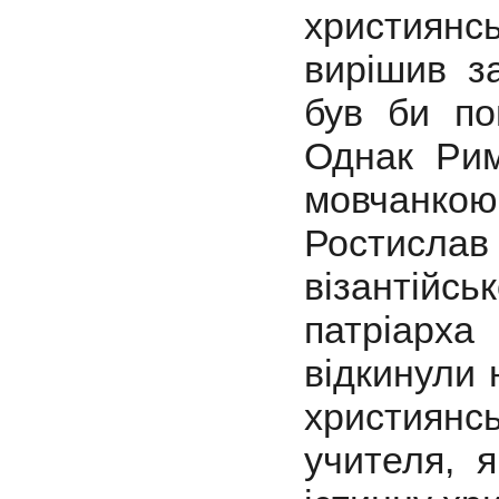
християн
вирішив з
був би пов
Однак Рим
мовчанко
Ростислав
візантійс
патріарха
відкинули 
християнс
учителя, 