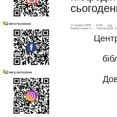
сьогоден
МИ В FACEBOOK
17 червня 2008
|
11:06
|
vvs
|
Комментарии: 0
|
Просмотров: 1
Цент
біб
МИ В INSTAGRAM
Дов