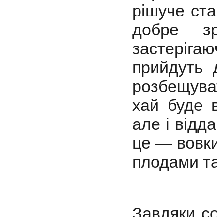
рішуче ста
добре зр
застеріга
прийдуть 
розбещуват
хай буде 
але і відд
це — вовки,
плодами т
Завдяки с