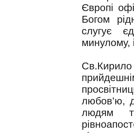
Європі оф
Богом рід
слугує є
минулому, і
Св.Кирило 
прийдешн
просвітни
любов’ю, д
людям т
рівноапос