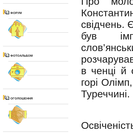
Про моло
Констант
ФОРУМ
свідчень.
був імп
слов’янськ
розчарував
ФОТОАЛЬБОМ
в ченці й
горі Олімп
Туреччині.
ОГОЛОШЕННЯ
Освіченіс