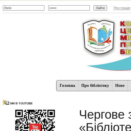
Реєстрація
Головна
Про бібліотеку
Нове
МИ В YOUTUBE
Чергове 
«Бібліот