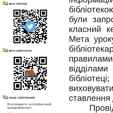
МИ В TWITTER
бібліотеко
були зап
класний к
Мета уроку
бібліоте
МИ В СМАРТФОНІ
правилам
відділами 
бібліотец
виховува
ставлення 
НАШЕ ОПИТУВАННЯ
Як ви вважаєте, чи потрібна нашій
Провідни
громаді бібліотека?