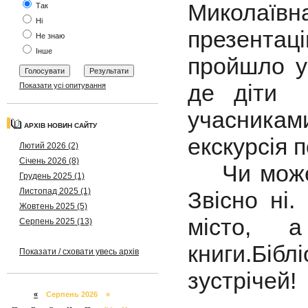
Миколаї
Так
Ні
презентац
Не знаю
Інше
пройшло у 
де діти 
Показати усі опитування
учасника
АРХІВ НОВИН САЙТУ
екскурсія п
Лютий 2026 (2)
Січень 2026 (8)
Чи можете
Грудень 2025 (1)
Листопад 2025 (1)
Звісно ні.
Жовтень 2025 (5)
місто, 
Серпень 2025 (13)
книги.Бібл
Показати / сховати увесь архів
зустрічей!
«
Серпень 2026 »