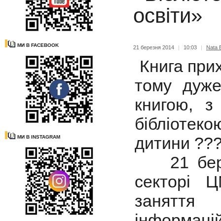
освіти»
МИ В FACEBOOK
21 березня 2014
|
10:03
|
Nata B
Книга прих
тому дуже
книгою, з
бібліотек
дитини ??
МИ В INSTAGRAM
21 берез
секторі Ц
заняття
інформацій