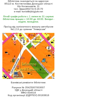
бібліотека знаходиться за адресою:
85113 м. Костянтинівка Донецької області
б/р Космонавтів, 11
тел. /факс(06272) 6-16-70
e-mail: konstlib(dog)ukr.net
Літній графік роботи с 1 липня по 31 серпня:
бібліотека працює с 10:00 до 18:00. Вихідні -
неділя, понеділок.
Проїзд від залізничного вокзалу автобусом
№1,2,6 до зупинки "Універсам"
Банківські реквізити бібліотеки:
Рахунок № 35425007003007
УДК у Донецькій області
МФО 834016
Код організації (ЄДРПОУ) 00183816