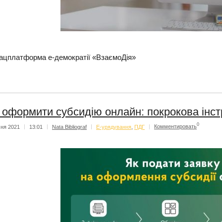
ацплатформа е-демократії «ВзаємоДія»
 оформити субсидію онлайн: покрокова інст
0
чня 2021
|
13:01
|
Nata Bibliograf
|
Е-урядування
,
ПДГ
|
Комментировать