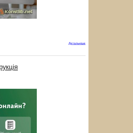
Детальнiше
рукція