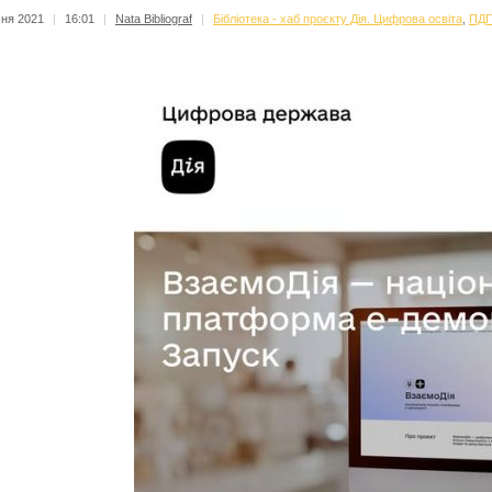
чня 2021
|
16:01
|
Nata Bibliograf
|
Бібліотека - хаб проєкту Дія. Цифрова освіта
,
ПДГ