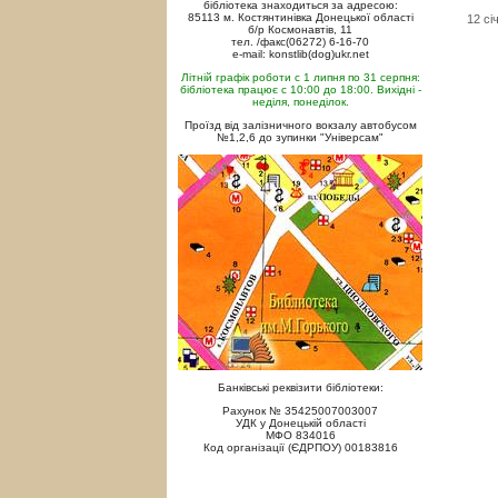
бібліотека знаходиться за адресою:
85113 м. Костянтинівка Донецької області
12 сі
б/р Космонавтів, 11
тел. /факс(06272) 6-16-70
e-mail: konstlib(dog)ukr.net
Літній графік роботи с 1 липня по 31 серпня:
бібліотека працює с 10:00 до 18:00. Вихідні -
неділя, понеділок.
Проїзд від залізничного вокзалу автобусом
№1,2,6 до зупинки "Універсам"
Банківські реквізити бібліотеки:
Рахунок № 35425007003007
УДК у Донецькій області
МФО 834016
Код організації (ЄДРПОУ) 00183816