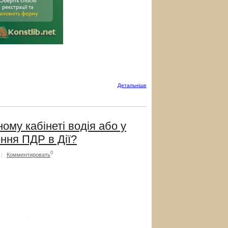
Детальнiше
ому кабінеті водія або у
ння ПДР в Дії?
0
|
Комментировать