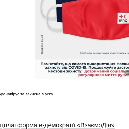
оронавірус та захисна маска
цплатформа е-демократії «ВзаємоДія»