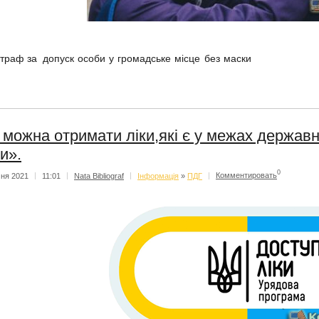
траф за
допуск особи у громадське місце без маски
 можна отримати ліки,які є у межах державн
ки».
0
чня 2021
|
11:01
|
Nata Bibliograf
|
Iнформацiя
»
ПДГ
|
Комментировать