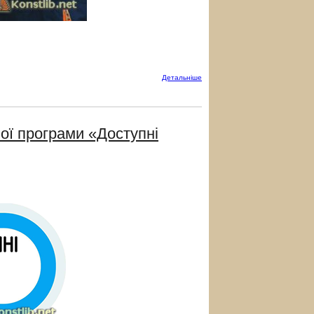
Детальнiше
ої програми «Доступні