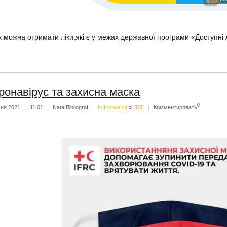
к можна отримати ліки,які є у межах державної програми «Доступні л
ронавірус та захисна маска
0
чня 2021
|
11:01
|
Nata Bibliograf
|
Iнформацiя
»
ПДГ
|
Комментировать