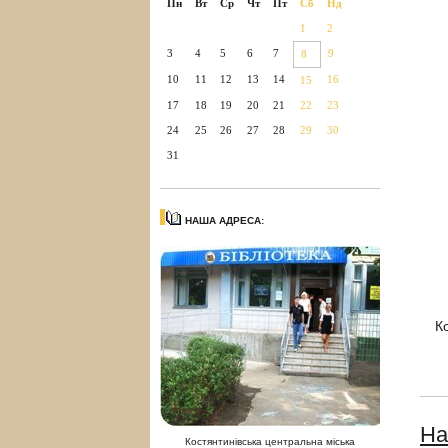
Пн
Вт
Ср
Чт
Пт
Сб
Нд
1
2
3
4
5
6
7
9
8
10
11
12
13
14
16
15
17
18
19
20
21
22
23
24
25
26
27
28
29
30
31
НАША АДРЕСА:
К
На
Костянтинівська центральна міська