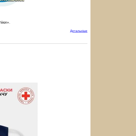
іки».
Детальнiше