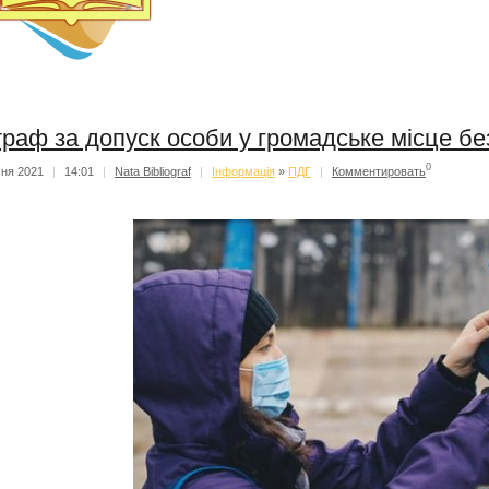
раф за допуск особи у громадське місце бе
0
чня 2021
|
14:01
|
Nata Bibliograf
|
Iнформацiя
»
ПДГ
|
Комментировать