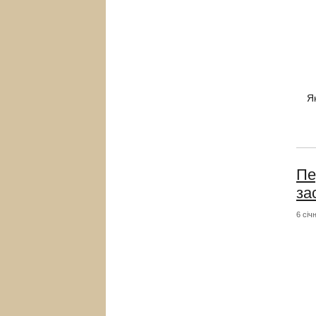
Я
Пе
за
6 січ