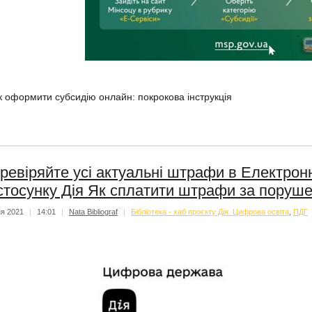
к оформити субсидію онлайн: покрокова інструкція
ревіряйте усі актуальні штрафи в Електронн
стосунку Дія Як сплатити штрафи за поруше
ня 2021
|
14:01
|
Nata Bibliograf
|
Бібліотека - хаб проєкту Дія. Цифрова освіта
,
ПДГ