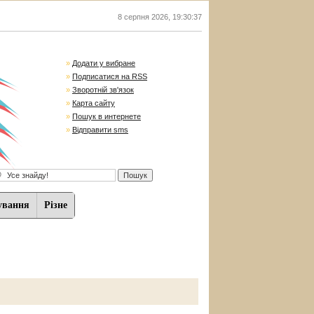
8 серпня 2026
,
19:30:38
»
Додати у вибране
»
Подписатися на RSS
»
Зворотній зв'язок
»
Карта сайту
»
Пошук в интернете
»
Відправити sms
ування
Різне