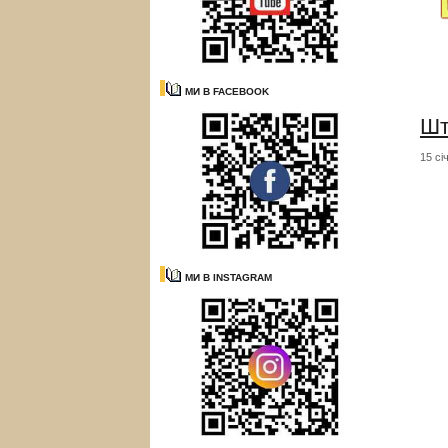
МИ В FACEBOOK
Шт
15 сі
МИ В INSTAGRAM