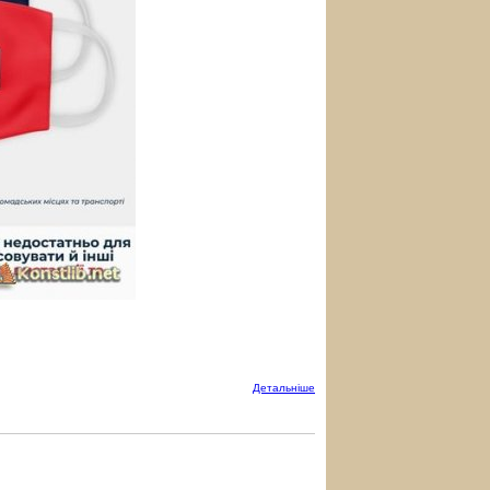
Детальнiше