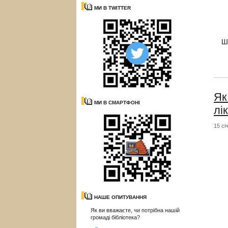
МИ В TWITTER
Ш
Як
МИ В СМАРТФОНІ
лі
15 сі
НАШЕ ОПИТУВАННЯ
Як ви вважаєте, чи потрібна нашій
громаді бібліотека?