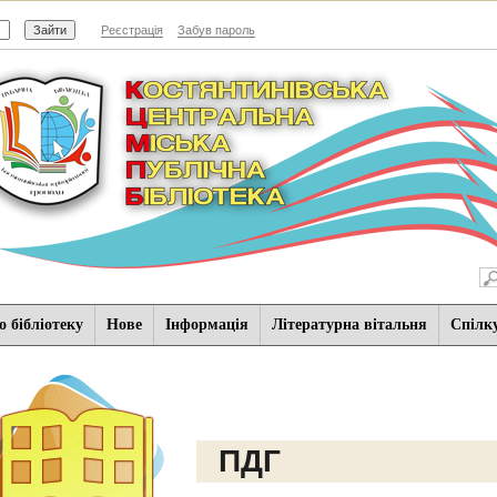
Реєстрація
Забув пароль
 бібліотеку
Нове
Iнформацiя
Літературна вітальня
Спiлк
ПДГ