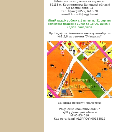
бібліотека знаходиться за адресою:
85113 м. Костянтинівка Донецької області
б/р Космонавтів, 11
тел. /факс(06272) 6-16-70
e-mail: konstlib(dog)ukr.net
Літній графік роботи с 1 липня по 31 серпня:
бібліотека працює с 10:00 до 18:00. Вихідні -
неділя, понеділок.
Проїзд від залізничного вокзалу автобусом
№1,2,6 до зупинки "Універсам"
Банківські реквізити бібліотеки:
Рахунок № 35425007003007
УДК у Донецькій області
МФО 834016
Код організації (ЄДРПОУ) 00183816