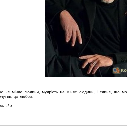
ас не міняє людини, мудрість не міняє людини, і єдине, що мож
очуттів, це любов.
Пау
оельйо