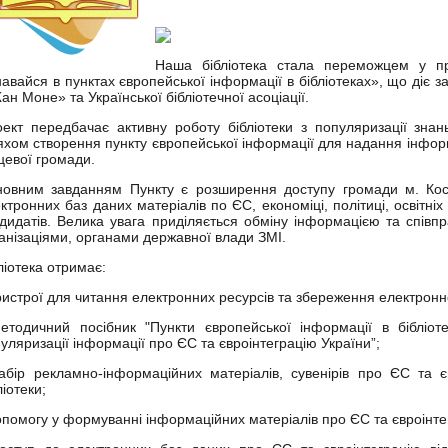
Наша бібліотека стала переможцем у пр
навайся в пунктах європейської інформації в бібліотеках», що діє
ан Моне» та Української бібліотечної асоціації.
ект передбачає активну роботу бібліотеки з популяризації зна
хом створення пункту європейської інформації для надання інфо
цевої громади.
овним завданням Пункту є розширення доступу громади м. Кост
ктронних баз даних матеріалів по ЄС, економіці, політиці, освітніх
дидатів. Велика увага приділяється обміну інформацією та співпр
анізаціями, органами державної влади ЗМІ.
ліотека отримає:
ристрої для читання електронних ресурсів та збереження електронн
етодичний посібник "Пункти європейської інформації в бібліот
уляризації інформації про ЄС та євроінтеграцію України”;
абір рекламно-інформаційних матеріалів, сувенірів про ЄС та 
ліотеки;
опомогу у формуванні інформаційних матеріалів про ЄС та євроінте