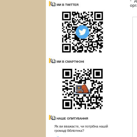
- д
орг
МИ В TWITTER
МИ В СМАРТФОНІ
НАШЕ ОПИТУВАННЯ
Як ви вважаєте, чи потрібна нашій
громаді бібліотека?