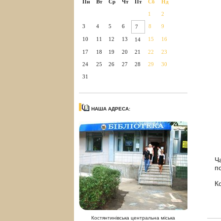
Пн
Вт
Ср
Чт
Пт
Сб
Нд
1
2
3
4
5
6
8
9
7
10
11
12
13
15
16
14
17
18
19
20
21
22
23
24
25
26
27
28
29
30
31
НАША АДРЕСА:
Ч
п
К
Костянтинівська центральна міська