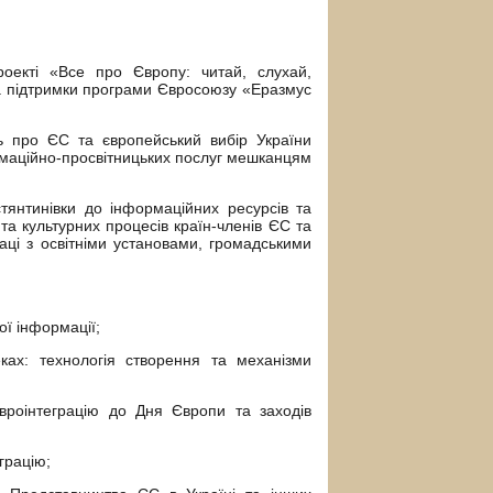
оекті «Все про Європу: читай, слухай,
 за підтримки програми Євросоюзу «Еразмус
нь про ЄС та європейський вибір України
рмаційно-просвітницьких послуг мешканцям
янтинівки до інформаційних ресурсів та
 та культурних процесів країн-членів ЄС та
аці з освітніми установами, громадськими
ої інформації;
еках: технологія створення та механізми
євроінтеграцію до Дня Європи та заходів
грацію;