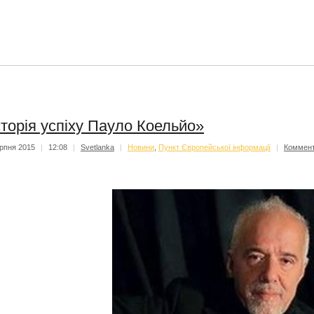
сторія успіху Пауло Коельйо»
рпня 2015
|
12:08
|
Svetlanka
|
Новини
,
Пункт Європейської інформації
|
Коммент