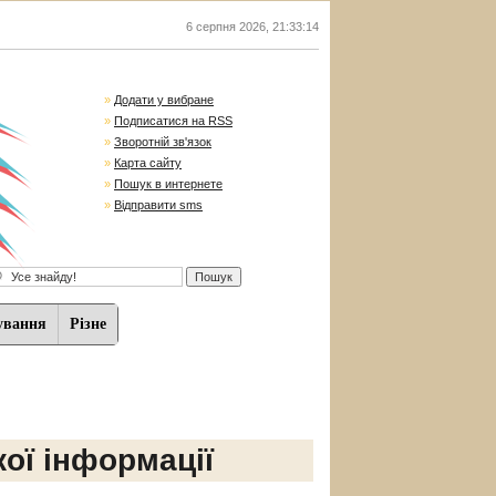
6 серпня 2026
,
21:33:14
»
Додати у вибране
»
Подписатися на RSS
»
Зворотній зв'язок
»
Карта сайту
»
Пошук в интернете
»
Відправити sms
ування
Різне
ої інформації