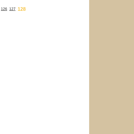
128
126
127