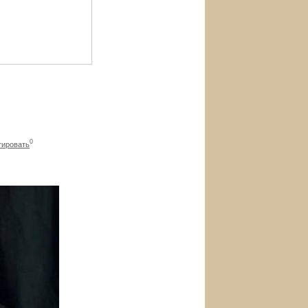
0
ировать