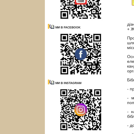
діз
МИ В FACEBOOK
+ Ж
Про
шля
міс
Осн
еле
кан
орг
Біб
МИ В INSTAGRAM
- п
- м
поп
- н
біб
- д