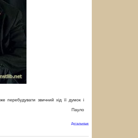
е перебудувати звичний хід її думок і
ло
Детальнiше