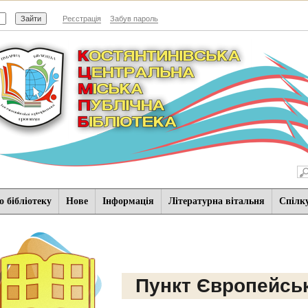
Реєстрація
Забув пароль
 бібліотеку
Нове
Iнформацiя
Літературна вітальня
Спiлк
Пункт Європейськ