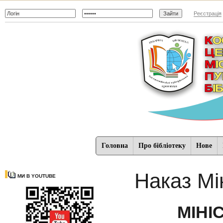
Реєстрація
Головна
Про бібліотеку
Нове
Наказ Мі
МИ В YOUTUBE
МІНІ