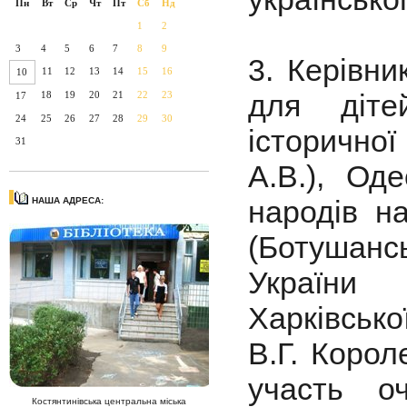
Пн
Вт
Ср
Чт
Пт
Сб
Нд
1
2
3
4
5
6
7
8
9
3. Керівни
11
12
13
14
15
16
10
для дітей
18
19
20
21
22
23
17
24
25
26
27
28
29
30
історично
31
А.В.), Од
народів на
НАША АДРЕСА:
(Ботушанс
України 
Харківсько
В.Г. Корол
участь оч
Костянтинівська центральна міська