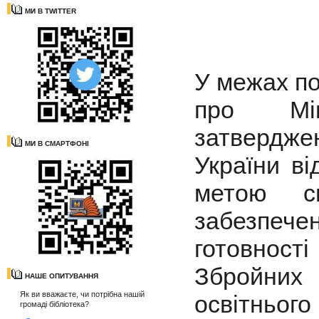
МИ В TWITTER
У межах п
про Мін
затвердже
МИ В СМАРТФОНІ
України в
метою сп
забезпеч
готовності
Збройни
НАШЕ ОПИТУВАННЯ
Як ви вважаєте, чи потрібна нашій
освітньо
громаді бібліотека?