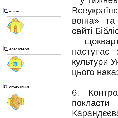
– у тижнев
Всеукраїнс
ФОРУМ
воїна» та
сайті Біблі
– щоквар
наступає 
ФОТОАЛЬБОМ
культури У
цього нака
ОГОЛОШЕННЯ
6. Контр
покласти
Карандєєв