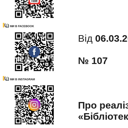
МИ В FACEBOOK
Від
06.03.2
№ 107
МИ В INSTAGRAM
Про реаліз
«Бібліоте