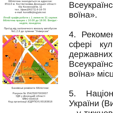
бібліотека знаходиться за адресою:
Всеукраїнс
85113 м. Костянтинівка Донецької області
б/р Космонавтів, 11
тел. /факс(06272) 6-16-70
воїна».
e-mail: konstlib(dog)ukr.net
Літній графік роботи с 1 липня по 31 серпня:
бібліотека працює с 10:00 до 18:00. Вихідні -
неділя, понеділок.
Проїзд від залізничного вокзалу автобусом
4. Рекоме
№1,2,6 до зупинки "Універсам"
сфері кул
державних 
Всеукраїнс
воїна» міс
Банківські реквізити бібліотеки:
5. Націон
Рахунок № 35425007003007
УДК у Донецькій області
МФО 834016
України (Ви
Код організації (ЄДРПОУ) 00183816