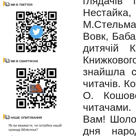
глядачів
МИ В TWITTER
Нестайка
М.Стельма
Вовк, Баба
дитячій 
Книжковог
МИ В СМАРТФОНІ
знайшла с
читачів. К
О. Кошов
читачами.
Вам! Шоло
НАШЕ ОПИТУВАННЯ
Як ви вважаєте, чи потрібна нашій
дня наро
громаді бібліотека?