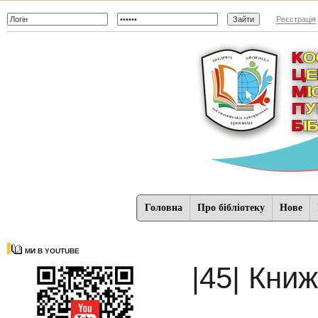
Реєстрація
Головна
Про бібліотеку
Нове
МИ В YOUTUBE
|45| Кни