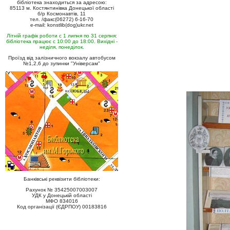
бібліотека знаходиться за адресою:
85113 м. Костянтинівка Донецької області
б/р Космонавтів, 11
тел. /факс(06272) 6-16-70
e-mail: konstlib(dog)ukr.net
Літній графік роботи с 1 липня по 31 серпня:
бібліотека працює с 10:00 до 18:00. Вихідні -
неділя, понеділок.
Проїзд від залізничного вокзалу автобусом
№1,2,6 до зупинки "Універсам"
Банківські реквізити бібліотеки:
Рахунок № 35425007003007
УДК у Донецькій області
МФО 834016
Код організації (ЄДРПОУ) 00183816