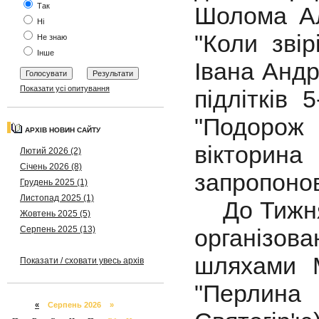
Так
Шолома Ал
Ні
"Коли звір
Не знаю
Інше
Івана Андр
Показати усі опитування
підлітків 
"Подорож
АРХІВ НОВИН САЙТУ
віктори
Лютий 2026 (2)
Січень 2026 (8)
запропоно
Грудень 2025 (1)
Листопад 2025 (1)
До Тижня 
Жовтень 2025 (5)
Серпень 2025 (13)
організова
шляхами М
Показати / сховати увесь архів
"Перлина
«
Серпень 2026 »