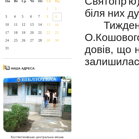
Святогір'
Пн
Вт
Ср
Чт
Пт
Сб
Нд
1
2
біля них д
3
4
5
6
7
8
9
Тиждень д
10
11
12
13
14
15
16
17
18
19
20
21
22
23
О.Кошового
24
25
26
27
28
29
30
довів, що 
31
залишилася
НАША АДРЕСА:
Костянтинівська центральна міська