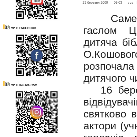
23 березня 2009
|
09:03
|
vvs
Саме п
гаслом Ц
МИ В FACEBOOK
дитяча біб
О.Кошовог
розпочал
дитячого ч
МИ В INSTAGRAM
16 бере
відвідувач
святково 
актори (у