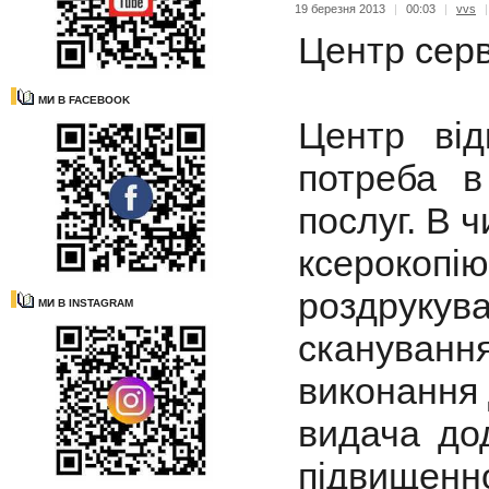
19 березня 2013
|
00:03
|
vvs
Центр серв
МИ В FACEBOOK
Центр від
потреба в
послуг. В ч
ксерокопію
роздрукува
МИ В INSTAGRAM
сканування
виконання 
видача до
підвищенно