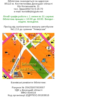
бібліотека знаходиться за адресою:
85113 м. Костянтинівка Донецької області
б/р Космонавтів, 11
тел. /факс(06272) 6-16-70
e-mail: konstlib(dog)ukr.net
Літній графік роботи с 1 липня по 31 серпня:
бібліотека працює с 10:00 до 18:00. Вихідні -
неділя, понеділок.
Проїзд від залізничного вокзалу автобусом
№1,2,6 до зупинки "Універсам"
Банківські реквізити бібліотеки:
Рахунок № 35425007003007
УДК у Донецькій області
МФО 834016
Код організації (ЄДРПОУ) 00183816