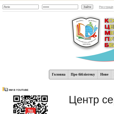
Реєстрація
Головна
Про бібліотеку
Нове
МИ В YOUTUBE
Центр се