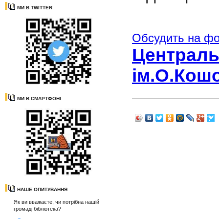
МИ В TWITTER
Обсудить на ф
Центральн
ім.О.Кош
МИ В СМАРТФОНІ
НАШЕ ОПИТУВАННЯ
Як ви вважаєте, чи потрібна нашій
громаді бібліотека?