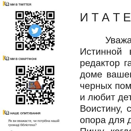
МИ В TWITTER
И Т А Т 
Уважаемы
Истинной 
МИ В СМАРТФОНІ
редактор г
доме вашем
черных пом
и любит де
Воистину, 
НАШЕ ОПИТУВАННЯ
опора для 
Як ви вважаєте, чи потрібна нашій
громаді бібліотека?