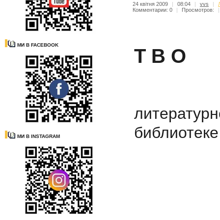
24 квітня 2009
|
08:04
|
vvs
|
Комментарии: 0
|
Просмотров:
|
МИ В FACEBOOK
Т В О
Инте
литератур
библиотеке
МИ В INSTAGRAM
Апре
2