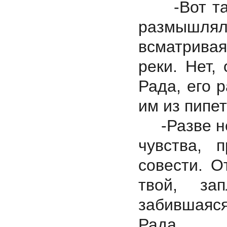
-Вот така
размышлял
всматрива
реки. Нет,
Рада, его 
им из пипет
-Разве не
чувства, 
совести. О
твой, за
забившаяс
Рада