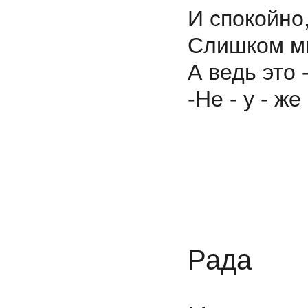
И спокойно
Слишком м
А ведь это 
-Не - у -
Викто
Рада