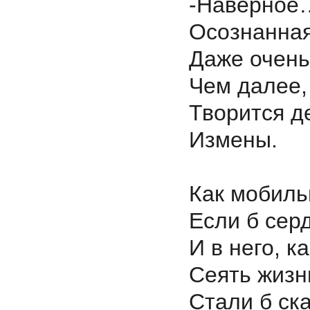
-Наверное
Осознанная
Даже очен
Чем далее,
Творится д
Измены.
Как мобиль
Если б сер
И в него, к
Сеять жизн
Стали б ск