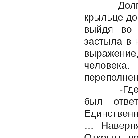
Долгое в
крыльце до
выйдя во 
застыла в 
выражени
человека
переполнен
-Где Рад
был отве
Единственн
… Наверня
Открыть пр