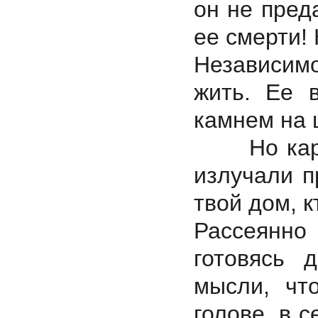
он не преда
ее смерти
Независимо 
жить. Ее 
камнем на ш
Но карие,
излучали п
твой дом, к
Рассеянно 
готовясь 
мысли, чт
голове, в 