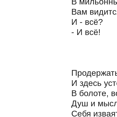
В мильонны
Вам видитс
И - всё?
- И всё!
Продержать
И здесь уст
В болоте, в
Душ и мыс
Себя изва