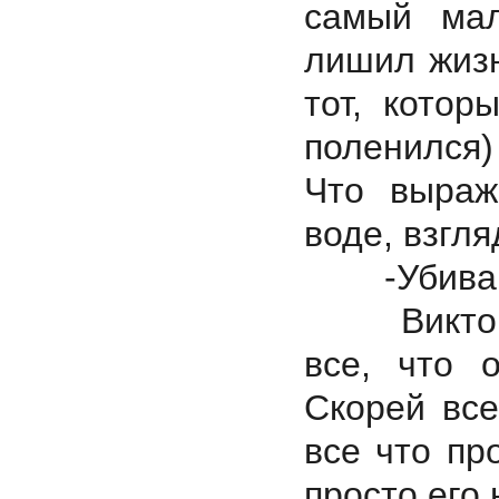
самый мал
лишил жизн
тот, котор
поленился)
Что выраж
воде, взгля
-Убивают!
Виктор И
все, что 
Скорей все
все что про
просто его