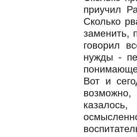
приучил Ра
Сколько рв
заменить, 
говорил вс
нужды - пе
понимающее
Вот и сег
возможно
казалос
осмыслен
воспитател