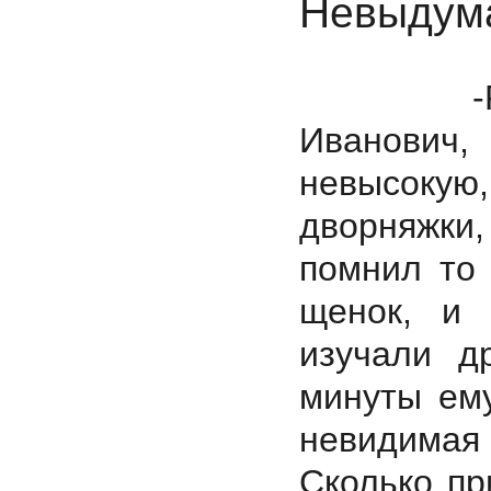
Невыдум
-Радость
Иванович
невысокую,
дворняжки
помнил то 
щенок, и 
изучали д
минуты ему
невидимая 
Сколько пр