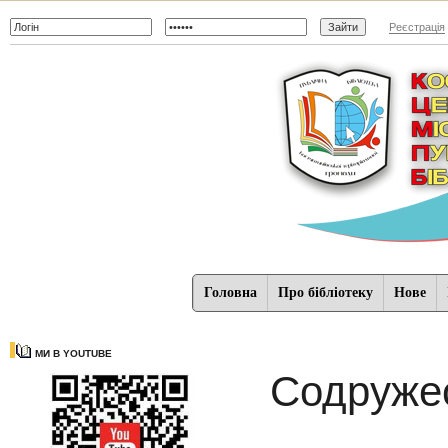
Реєстрація
Головна
Про бібліотеку
Нове
МИ В YOUTUBE
Содруже