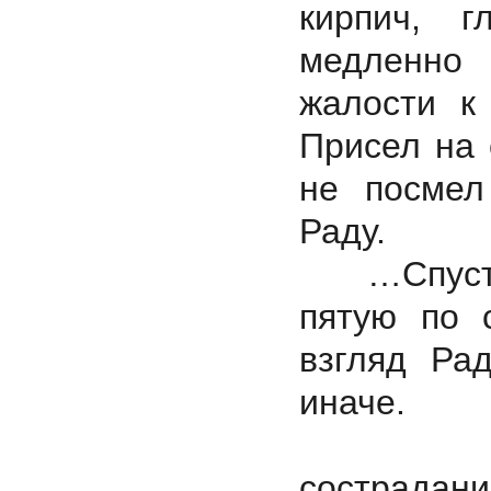
кирпич, г
медленно 
жалости к 
Присел на 
не посмел
Раду.
…Спустя ч
пятую по с
взгляд Ра
иначе.
-Ты - 
сострадани