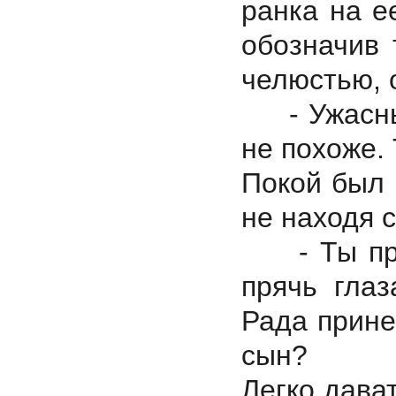
ранка на е
обозначив 
челюстью, 
- Ужасные 
не похоже. 
Покой был 
не находя 
- Ты прос
прячь гла
Рада принес
сын?
Легко дават