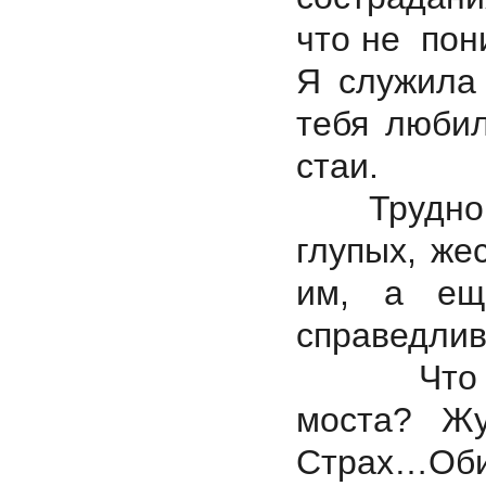
что не пон
Я служила
тебя любил
стаи.
Трудно пе
глупых, же
им, а ещ
справедлив
Что чувс
моста? Жу
Страх…Оби