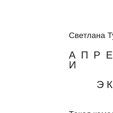
Светлана Т
А П Р 
Э К С 