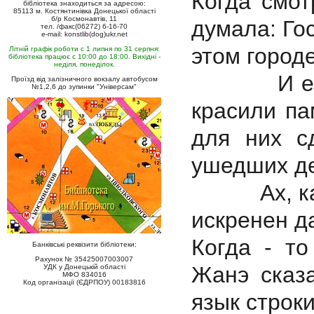
Когда смо
бібліотека знаходиться за адресою:
85113 м. Костянтинівка Донецької області
б/р Космонавтів, 11
думала: Гос
тел. /факс(06272) 6-16-70
e-mail: konstlib(dog)ukr.net
этом городе
Літній графік роботи с 1 липня по 31 серпня:
бібліотека працює с 10:00 до 18:00. Вихідні -
неділя, понеділок.
И еще: Т
Проїзд від залізничного вокзалу автобусом
№1,2,6 до зупинки "Універсам"
красили па
для них с
ушедших де
Ах, как с
искренен д
Когда - т
Банківські реквізити бібліотеки:
Рахунок № 35425007003007
Жанэ сказа
УДК у Донецькій області
МФО 834016
Код організації (ЄДРПОУ) 00183816
язык ст