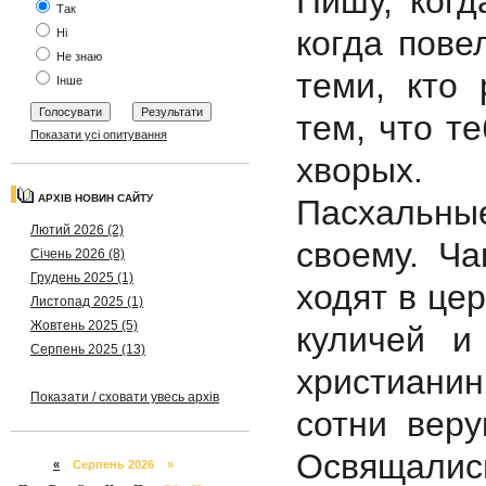
Пишу, когд
Так
когда пове
Ні
Не знаю
теми, кто
Інше
тем, что т
Показати усі опитування
хворых.
АРХІВ НОВИН САЙТУ
Пасхальны
Лютий 2026 (2)
своему. Ч
Січень 2026 (8)
Грудень 2025 (1)
ходят в це
Листопад 2025 (1)
Жовтень 2025 (5)
куличей и
Серпень 2025 (13)
христианин
Показати / сховати увесь архів
сотни вер
Освящалис
«
Серпень 2026 »