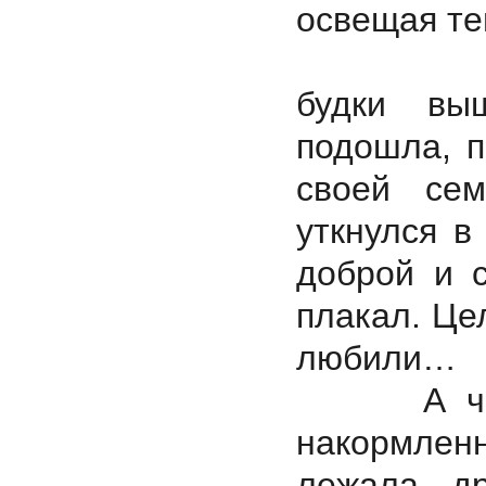
освещая те
Муж и же
будки вы
подошла, 
своей се
уткнулся в
доброй и 
плакал. Це
любили…
А через 
накормлен
лежала, д