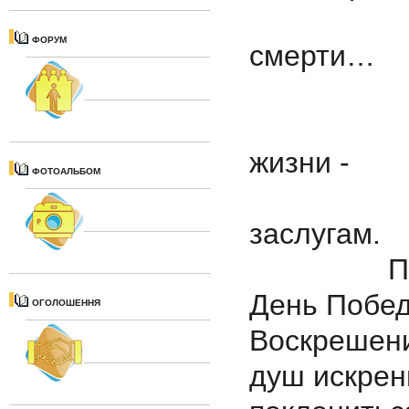
По
ФОРУМ
смерти…
Пуст
Толь
жизни -
ФОТОАЛЬБОМ
Хв
заслугам.
Приближа
День Побед
ОГОЛОШЕННЯ
Воскрешен
душ искрен