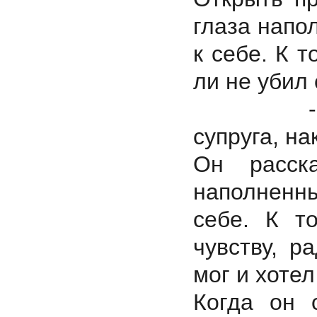
глаза напо
к себе. К т
ли не убил 
-Расскаж
супруга, на
Он расск
наполненны
себе. К т
чувству, р
мог и хот
Когда он 