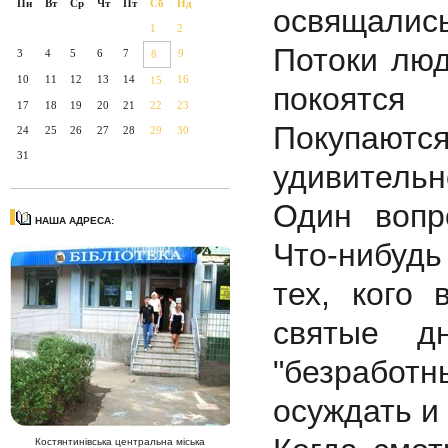
Пн
Вт
Ср
Чт
Пт
Сб
Нд
освящались
1
2
Потоки люд
3
4
5
6
7
9
8
10
11
12
13
14
16
15
покоятся
17
18
19
20
21
22
23
Покупаются
24
25
26
27
28
29
30
31
удивительн
Один вопр
НАША АДРЕСА:
Что-нибудь
тех, кого
святые д
"безрабо
осуждать и
Костянтинівська центральна міська