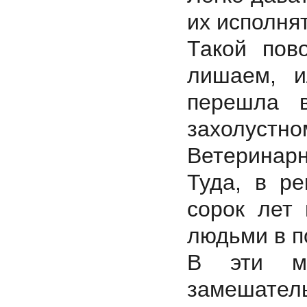
их исполнят
Такой пов
лишаем, и
перешла 
захолустн
Ветеринарн
Туда, в ре
сорок лет 
людьми в п
В эти м
замешатель