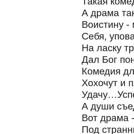
Такая коме
А драма та
Воистину - 
Себя, упов
На ласку т
Дал Бог по
Комедия д
Хохочут и 
Удачу…Успе
А души съе
Вот драма -
Под странны