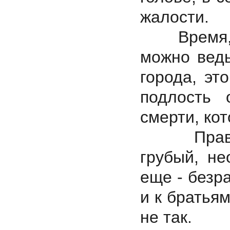
жалости.
Время, ег
можно ведь
города, эт
подлость 
смерти, ко
Правильн
грубый, не
еще - безр
и к братья
не так.