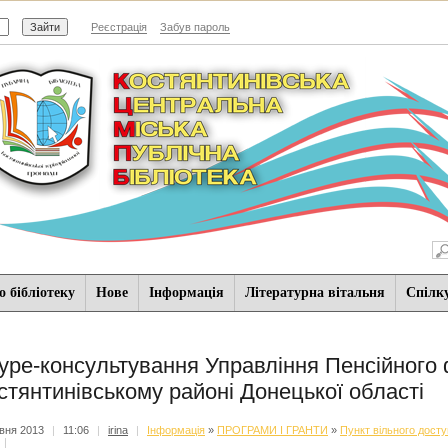
Реєстрація
Забув пароль
 бібліотеку
Нове
Iнформацiя
Літературна вітальня
Спiлк
ype-консультування Управління Пенсійного 
стянтинівському районі Донецької області
вня 2013
|
11:06
|
irina
|
Iнформацiя
»
ПРОГРАМИ І ГРАНТИ
»
Пункт вільного досту
|