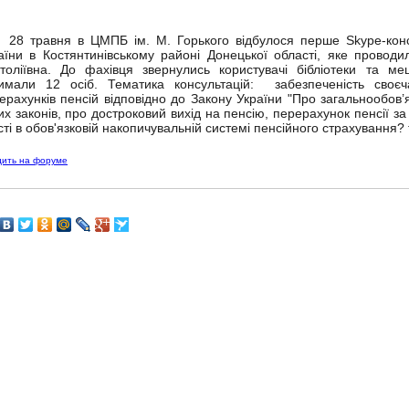
травня в ЦМПБ ім. М. Горького відбулося перше Skype-консу
аїни в Костянтинівському районі Донецької області, яке провод
толіївна. До фахівця звернулись користувачі бібліотеки та меш
имали 12 осіб. Тематика консультацій: забезпеченість своєч
ерахунків пенсій відповідно до Закону України "Про загальнообов’
их законів, про достроковий вихід на пенсію, перерахунок пенсії за 
сті в обов'язковій накопичувальній системі пенсійного страхування? т
дить на форуме