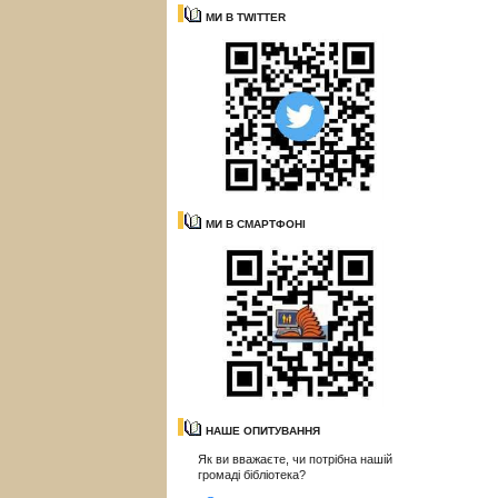
МИ В TWITTER
МИ В СМАРТФОНІ
НАШЕ ОПИТУВАННЯ
Як ви вважаєте, чи потрібна нашій
громаді бібліотека?