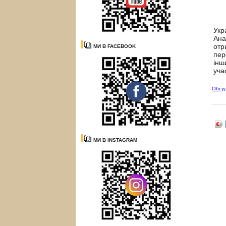
28 
Укр
Ана
отр
МИ В FACEBOOK
пер
інш
уча
Обсу
МИ В INSTAGRAM