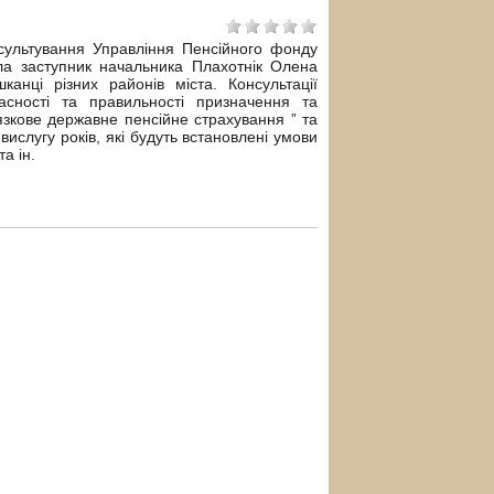
льтування Управління Пенсійного фонду
ила заступник начальника Плахотнік Олена
канці різних районів міста. Консультації
асності та правильності призначення та
язкове державне пенсійне страхування ” та
вислугу років, які будуть встановлені умови
а ін.