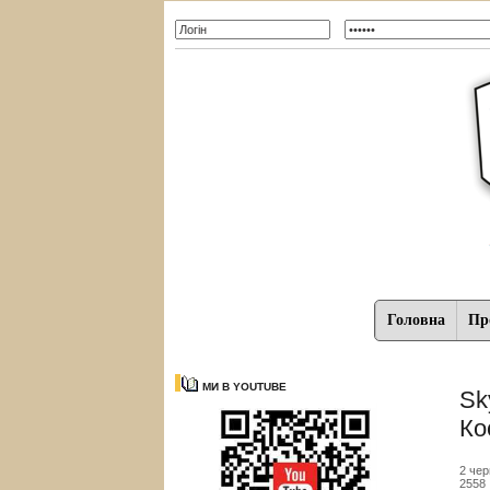
Головна
Про
МИ В YOUTUBE
Sk
Ко
2 чер
2558