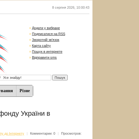
8 серпня 2026
,
10:00:44
»
Додати у вибране
»
Подписатися на RSS
»
Зворотній зв'язок
»
Карта сайту
»
Пошук в интернете
»
Відправити sms
ування
Різне
фонду України в
пу до Інтернету
|
Комментарии: 0
|
Просмотров: