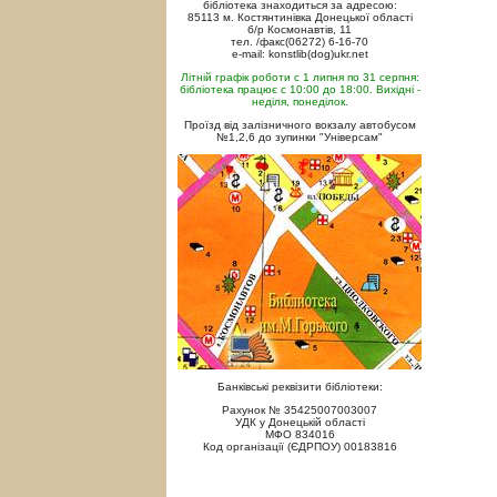
бібліотека знаходиться за адресою:
85113 м. Костянтинівка Донецької області
б/р Космонавтів, 11
тел. /факс(06272) 6-16-70
e-mail: konstlib(dog)ukr.net
Літній графік роботи с 1 липня по 31 серпня:
бібліотека працює с 10:00 до 18:00. Вихідні -
неділя, понеділок.
Проїзд від залізничного вокзалу автобусом
№1,2,6 до зупинки "Універсам"
Банківські реквізити бібліотеки:
Рахунок № 35425007003007
УДК у Донецькій області
МФО 834016
Код організації (ЄДРПОУ) 00183816